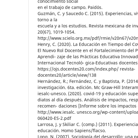
conocimiento social
en el trabajo de campo. Paidós.
Guzmán, C. y Saucedo C. (2015). Experiencias, vi
torno a la
escuela y a los estudios. Revista mexicana de in
20(67), 1019-1054.
http://www.scielo.org.mx/pdf/rmie/v20n67/v20
Henry, C. (2020). La Educación en Tiempo del Co
El Nuevo Rol Docente en el Fortalecimiento del
Aprendi- zaje de las Prácticas Educativa Innovad
Internacional Tecnoló- gica-Educativas docentes 
https://ojs.docentes20.com/index.php/ revista-
docentes20/article/view/138
Hernández, R.; Fernández, C. y Baptista, P. (201
investigación. 6ta. edición. Mc Graw-Hill Intera
iesalc-unesco. (2020). covid-19 y educación supe
diatos al día después. Análisis de impactos, resp
recomen- daciones [Informe sobre los impactos 
http://www.iesalc. unesco.org/wp-content/upl
060420-ES-2.pdf
Larrosa, J. y Skiliar C. (comp.) (2011). Experienci
educación. Homo Sapiens/flacso.
Long, N. (2007). Sociología del desarrollo: una p