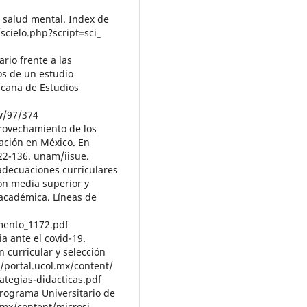
a salud mental. Index de
/scielo.php?script=sci_
ario frente a las
os de un estudio
icana de Estudios
ew/97/374
aprovechamiento de los
ación en México. En
22-136. unam/iisue.
adecuaciones curriculares
ón media superior y
académica. Líneas de
umento_1172.pdf
a ante el covid-19.
curricular y selección
//portal.ucol.mx/content/
ategias-didacticas.pdf
Programa Universitario de
l.mx/content/microsi-