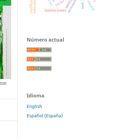
racionality
web 3.0
media
instituciones
Número actual
Idioma
English
Español (España)