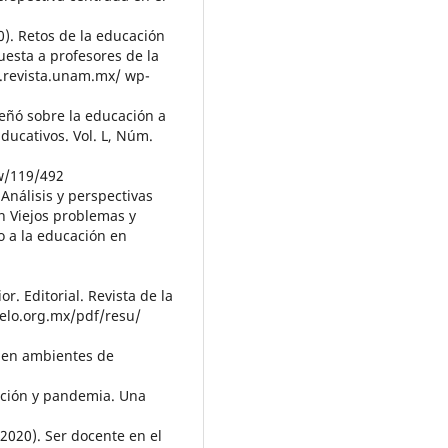
20). Retos de la educación
uesta a profesores de la
w.revista.unam.mx/ wp-
eñó sobre la educación a
ducativos. Vol. L, Núm.
ew/119/492
 Análisis y perspectivas
n Viejos problemas y
o a la educación en
r. Editorial. Revista de la
ielo.org.mx/pdf/resu/
ia en ambientes de
cación y pandemia. Una
 (2020). Ser docente en el