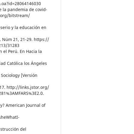
lo.oa?id=28064146030
e la pandemia de covid-
l.org/bitstream/
 serio y la educación en
. Núm 21, 21-29. https://
1213/31283
n el Perú. En Hacia la
ad Católica los Ángeles
 Sociology [Versión
7. http://links.jstor.org/
C281%3AMFARS%3E2.0.
cy? American Journal of
sheWhatI-
nstrucción del