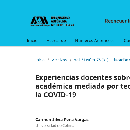
Inicio
Acerca de
Números Anteriores
Co
Inicio
/
Archivos
/
Vol. 31 Núm. 78 (31): Educación
Experiencias docentes sobr
académica mediada por tec
la COVID-19
Carmen Silvia Peña Vargas
Universidad de Colima