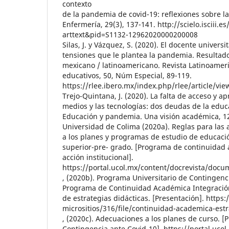
contexto
de la pandemia de covid-19: reflexiones sobre l
Enfermería, 29(3), 137-141. http://scielo.isciii.es
arttext&pid=S1132-12962020000200008
Silas, J. y Vázquez, S. (2020). El docente universit
tensiones que le plantea la pandemia. Resultad
mexicano / latinoamericano. Revista Latinoamer
educativos, 50, Núm Especial, 89-119.
https://rlee.ibero.mx/index.php/rlee/article/vi
Trejo-Quintana, J. (2020). La falta de acceso y 
medios y las tecnologías: dos deudas de la educ
Educación y pandemia. Una visión académica, 1
Universidad de Colima (2020a). Reglas para las 
a los planes y programas de estudio de educaci
superior-pre- grado. [Programa de continuidad 
acción institucional].
https://portal.ucol.mx/content/docrevista/doc
, (2020b). Programa Universitario de Contingenci
Programa de Continuidad Académica Integración 
de estrategias didácticas. [Presentación]. https:
micrositios/316/file/continuidad-academica-estr
, (2020c). Adecuaciones a los planes de curso. [
Contingencia ante Covid-10]. https://portal.uco