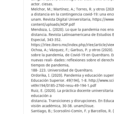
actor. ciesas.
Melchor, M.; Martínez, A.; Torres, R. y otros (20
a distancia en la contingencia covid-19: una enc
unam. Revista Digital Universitaria, https://ww
content/uploads/AOP.pdf
Mendoza, L. (2020). Lo que la pandemia nos ens
distancia. Revista Latinoamericana de Estudios E
Especial, 343-352.
https://rlee.ibero.mx/index.php/rlee/article/vi
Ochoa, A.; Vázquez, F.; Garbus, P. y otros (2020).
sobre la pandemia, de Covid-19 en Querétaro. E
nuevas reali- dades: reflexiones sobre el derech
tiempos de pandemia,
188- 223. Universidad de Querétaro.
Ordorika, I. (2020). Pandemia y educación superio
Educación Superior. 49(194), 1-8. http://www.sc
v49n194/0185-2760-resu-49-194-1.pdf
Ruiz, E. (2020). La práctica docente universitar
educación a
distancia. Transiciones y disrupciones. En Edu
visión académica, 30-38. unam/iisue.
Santiago, B.; Scorsolini-Comin, F. y Barcellos, R.