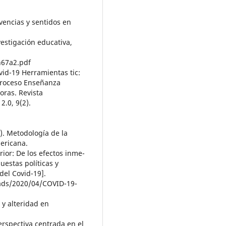
vencias y sentidos en
vestigación educativa,
n67a2.pdf
vid-19 Herramientas tic:
 Proceso Enseñanza
oras. Revista
2.0, 9(2).
4). Metodología de la
mericana.
rior: De los efectos inme-
uestas políticas y
del Covid-19].
oads/2020/04/COVID-19-
a y alteridad en
erspectiva centrada en el