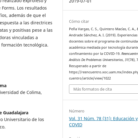
 realizado exprofeso y
2019-07-01
e Forms. Los resultados
íos, además de que el
Cómo citar
respuesta a las directrices
Peña Vargas, C. S., Quintero Macías, C. A., 
atas y positivas pese a las
Andrade Sánchez, A. I. (2019). Experiencias
adoras vinculadas a
docentes sobre el programa de continuid
a formación tecnológica.
académica mediada por tecnología durante
confinamiento por la COVID-19.
Reencuentr
Análisis De Problemas Universitarios
,
31
(78), 
Recuperado a partir de
https://reencuentro.xoc.uam.mx/index.ph
cuentro/article/view/1022
ima
Más formatos de cita
iversidad de Colima,
Número
e Guadalajara
Vol. 31 Núm. 78 (31): Educación y
o Universitario de los
COVID
co.