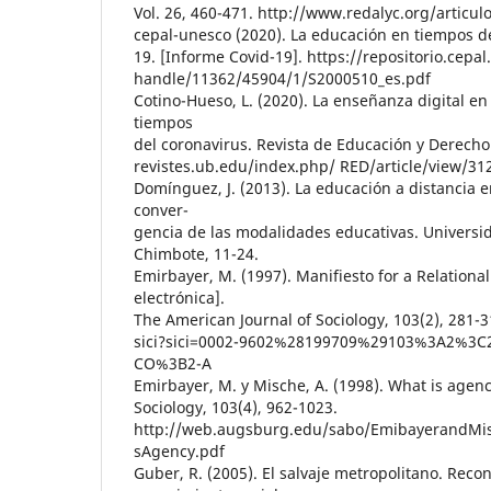
Vol. 26, 460-471. http://www.redalyc.org/articu
cepal-unesco (2020). La educación en tiempos d
19. [Informe Covid-19]. https://repositorio.cepa
handle/11362/45904/1/S2000510_es.pdf
Cotino-Hueso, L. (2020). La enseñanza digital en
tiempos
del coronavirus. Revista de Educación y Derecho
revistes.ub.edu/index.php/ RED/article/view/3
Domínguez, J. (2013). La educación a distancia e
conver-
gencia de las modalidades educativas. Universid
Chimbote, 11-24.
Emirbayer, M. (1997). Manifiesto for a Relational
electrónica].
The American Journal of Sociology, 103(2), 281-31
sici?sici=0002-9602%28199709%29103%3A2%3
CO%3B2-A
Emirbayer, M. y Mische, A. (1998). What is agen
Sociology, 103(4), 962-1023.
http://web.augsburg.edu/sabo/EmibayerandMi
sAgency.pdf
Guber, R. (2005). El salvaje metropolitano. Reco