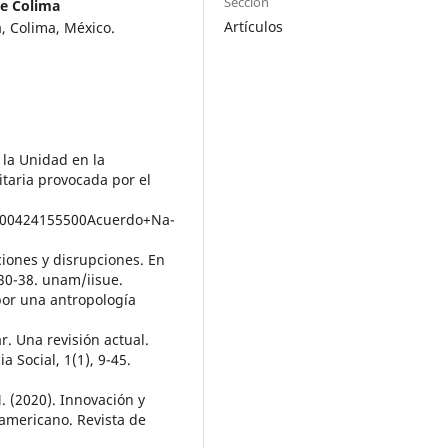
Sección
de Colima
Artículos
 Colima, México.
 la Unidad en la
itaria provocada por el
/200424155500Acuerdo+Na-
ciones y disrupciones. En
30-38. unam/iisue.
por una antropología
ar. Una revisión actual.
a Social, 1(1), 9-45.
. (2020). Innovación y
oamericano. Revista de