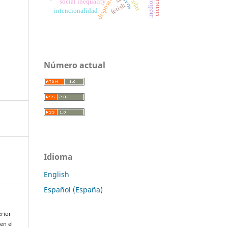
disposal
social inequality
fetish
intencionalidad
Número actual
Idioma
English
Español (España)
erior
en el