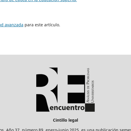
tud avanzada
para este artículo.
Cintillo legal
os. Año 37, número 89, enero-junio 2025, es una publicación sem