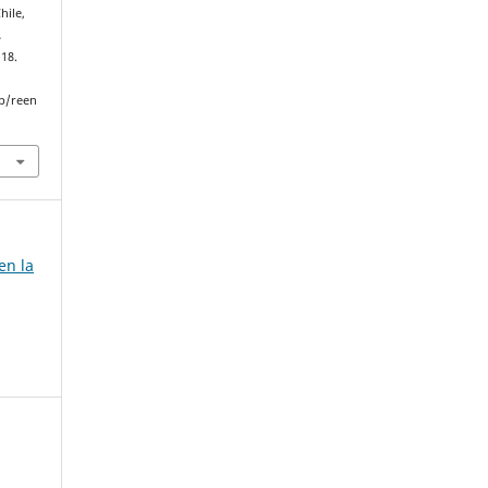
hile,
.
–18.
p/reen
en la