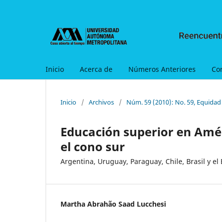
Inicio
Acerca de
Números Anteriores
Co
Inicio
/
Archivos
/
Núm. 59 (2010): No. 59, Equidad
Educación superior en Amé
el cono sur
Argentina, Uruguay, Paraguay, Chile, Brasil y el
Martha Abrahão Saad Lucchesi