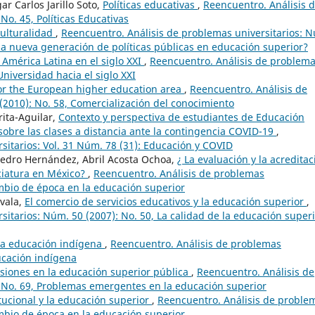
 Carlos Jarillo Soto,
Políticas educativas
,
Reencuentro. Análisis 
No. 45, Políticas Educativas
culturalidad
,
Reencuentro. Análisis de problemas universitarios: 
una nueva generación de políticas públicas en educación superior?
 América Latina en el siglo XXI
,
Reencuentro. Análisis de problem
Universidad hacia el siglo XXI
for the European higher education area
,
Reencuentro. Análisis de
(2010): No. 58, Comercialización del conocimiento
rita-Aguilar,
Contexto y perspectiva de estudiantes de Educación
obre las clases a distancia ante la contingencia COVID-19
,
sitarios: Vol. 31 Núm. 78 (31): Educación y COVID
pedro Hernández, Abril Acosta Ochoa,
¿ La evaluación y la acreditac
ciatura en México?
,
Reencuentro. Análisis de problemas
ambio de época en la educación superior
ovala,
El comercio de servicios educativos y la educación superior
,
itarios: Núm. 50 (2007): No. 50, La calidad de la educación superi
 la educación indígena
,
Reencuentro. Análisis de problemas
ducación indígena
siones en la educación superior pública
,
Reencuentro. Análisis de
: No. 69, Problemas emergentes en la educación superior
itucional y la educación superior
,
Reencuentro. Análisis de proble
ambio de época en la educación superior