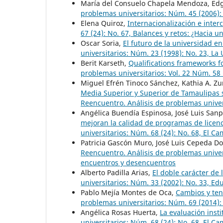
María del Consuelo Chapela Mendoza, Edgar
problemas universitarios: Núm. 45 (2006): 
Elena Quiroz,
Internacionalización e inter
67 (24): No. 67, Balances y retos: ¿Hacia 
Oscar Soria,
El futuro de la universidad en
universitarios: Núm. 23 (1998): No. 23, La 
Berit Karseth,
Qualifications frameworks 
problemas universitarios: Vol. 22 Núm. 58 
Miguel Efrén Tinoco Sánchez, Kathia A. Zu
Media Superior y Superior de Tamaulipas s
Reencuentro. Análisis de problemas univer
Angélica Buendía Espinosa, José Luis San
mejoran la calidad de programas de licen
universitarios: Núm. 68 (24): No. 68, El C
Patricia Gascón Muro, José Luis Cepeda D
Reencuentro. Análisis de problemas univers
encuentros y desencuentros
Alberto Padilla Arias,
El doble carácter de
universitarios: Núm. 33 (2002): No. 33, E
Pablo Mejía Montes de Oca,
Cambios y ten
problemas universitarios: Núm. 69 (2014)
Angélica Rosas Huerta,
La evaluación inst
universitarios: Núm. 68 (24): No. 68, El C