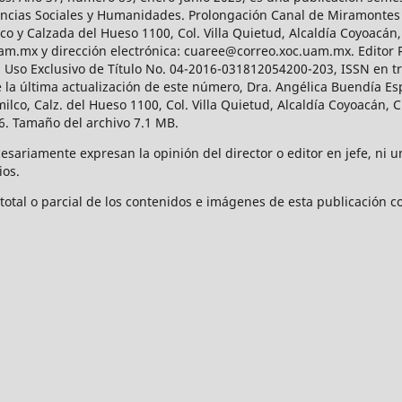
Ciencias Sociales y Humanidades. Prolongación Canal de Miramontes
ico y Calzada del Hueso 1100, Col. Villa Quietud, Alcaldía Coyoacán,
uam.mx y dirección electrónica: cuaree@correo.xoc.uam.mx. Editor
l Uso Exclusivo de Título No. 04-2016-031812054200-203, ISSN en tr
 última actualización de este número, Dra. Angélica Buendía Esp
o, Calz. del Hueso 1100, Col. Villa Quietud, Alcaldía Coyoacán, C
. Tamaño del archivo 7.1 MB.
ariamente expresan la opinión del director o editor en jefe, ni una
ios.
tal o parcial de los contenidos e imágenes de esta publicación con