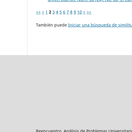
<<
<
1
2
3
4
5
6
7
8
9
10
>
>>
También puede
Iniciar una búsqueda de simili
Reencuentro. Análisis de Problemas Universitari