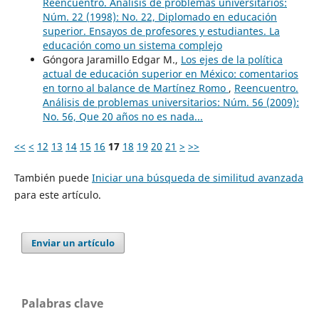
Reencuentro. Análisis de problemas universitarios:
Núm. 22 (1998): No. 22, Diplomado en educación
superior. Ensayos de profesores y estudiantes. La
educación como un sistema complejo
Góngora Jaramillo Edgar M.,
Los ejes de la política
actual de educación superior en México: comentarios
en torno al balance de Martínez Romo
,
Reencuentro.
Análisis de problemas universitarios: Núm. 56 (2009):
No. 56, Que 20 años no es nada...
<<
<
12
13
14
15
16
17
18
19
20
21
>
>>
También puede
Iniciar una búsqueda de similitud avanzada
para este artículo.
Enviar un artículo
Palabras clave