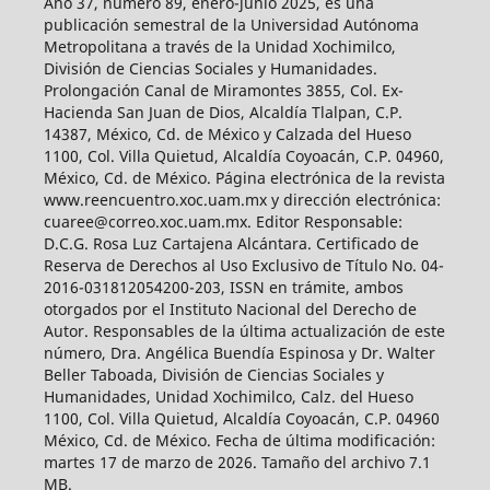
Año 37, número 89, enero-junio 2025, es una
publicación semestral de la Universidad Autónoma
Metropolitana a través de la Unidad Xochimilco,
División de Ciencias Sociales y Humanidades.
Prolongación Canal de Miramontes 3855, Col. Ex-
Hacienda San Juan de Dios, Alcaldía Tlalpan, C.P.
14387, México, Cd. de México y Calzada del Hueso
1100, Col. Villa Quietud, Alcaldía Coyoacán, C.P. 04960,
México, Cd. de México. Página electrónica de la revista
www.reencuentro.xoc.uam.mx y dirección electrónica:
cuaree@correo.xoc.uam.mx. Editor Responsable:
D.C.G. Rosa Luz Cartajena Alcántara. Certificado de
Reserva de Derechos al Uso Exclusivo de Título No. 04-
2016-031812054200-203, ISSN en trámite, ambos
otorgados por el Instituto Nacional del Derecho de
Autor. Responsables de la última actualización de este
número, Dra. Angélica Buendía Espinosa y Dr. Walter
Beller Taboada, División de Ciencias Sociales y
Humanidades, Unidad Xochimilco, Calz. del Hueso
1100, Col. Villa Quietud, Alcaldía Coyoacán, C.P. 04960
México, Cd. de México. Fecha de última modificación:
martes 17 de marzo de 2026. Tamaño del archivo 7.1
MB.