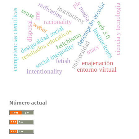
ple
reification
desempeño escolar
ciencia y tecnología
institutions
media
sense
competencias científicas
lms
racionality
web 3.0
disposal
weber
desigualdad social
instituciones
resultados educativos
fetichismo
universidad
social inequality
marx
fetish
enajenación
entorno virtual
intentionality
Número actual