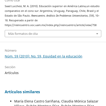
Cómo citar
Saad Lucchesi, M. A. (2010). Educación superior en América Latina,un estudio
comparativo en el cono sur: Argentina, Uruguay, Paraguay, Chile, Brasil y el
Estado de São Paulo.
Reencuentro. Análisis De Problemas Universitarios
, (59), 10–
18. Recuperado a partir de
https://reencuentro.xoc.uam.mx/index.php/reencuentro/article/view/758
Más formatos de cita
Número
Núm. 59 (2010): No. 59, Equidad en la educación
Sección
Artículos
Artículos similares
María Elena Castro Sariñana, Claudia Mónica Salazar
Villava, Rubén Montoya Díaz, Rubén Montoya Díaz,