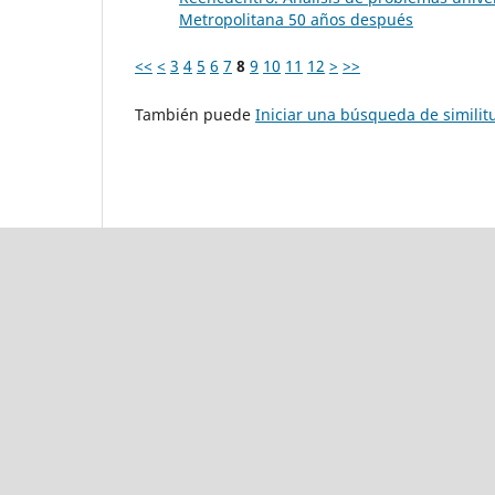
Metropolitana 50 años después
<<
<
3
4
5
6
7
8
9
10
11
12
>
>>
También puede
Iniciar una búsqueda de simili