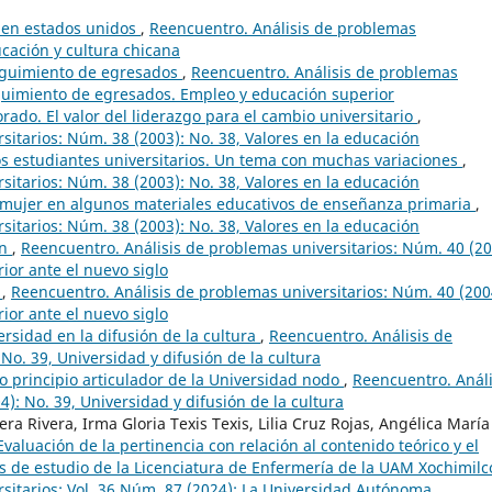
a en estados unidos
,
Reencuentro. Análisis de problemas
ucación y cultura chicana
eguimiento de egresados
,
Reencuentro. Análisis de problemas
eguimiento de egresados. Empleo y educación superior
rado. El valor del liderazgo para el cambio universitario
,
sitarios: Núm. 38 (2003): No. 38, Valores en la educación
os estudiantes universitarios. Un tema con muchas variaciones
,
sitarios: Núm. 38 (2003): No. 38, Valores en la educación
 mujer en algunos materiales educativos de enseñanza primaria
,
sitarios: Núm. 38 (2003): No. 38, Valores en la educación
ón
,
Reencuentro. Análisis de problemas universitarios: Núm. 40 (20
ior ante el nuevo siglo
o
,
Reencuentro. Análisis de problemas universitarios: Núm. 40 (200
ior ante el nuevo siglo
ersidad en la difusión de la cultura
,
Reencuentro. Análisis de
No. 39, Universidad y difusión de la cultura
o principio articulador de la Universidad nodo
,
Reencuentro. Análi
): No. 39, Universidad y difusión de la cultura
ra Rivera, Irma Gloria Texis Texis, Lilia Cruz Rojas, Angélica María
Evaluación de la pertinencia con relación al contenido teórico y el
s de estudio de la Licenciatura de Enfermería de la UAM Xochimil
sitarios: Vol. 36 Núm. 87 (2024): La Universidad Autónoma