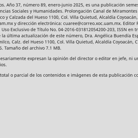
os. Año 37, número 89, enero-junio 2025, es una publicación sem
Ciencias Sociales y Humanidades. Prolongación Canal de Miramontes
ico y Calzada del Hueso 1100, Col. Villa Quietud, Alcaldía Coyoacán,
uam.mx y dirección electrónica: cuaree@correo.xoc.uam.mx. Editor
l Uso Exclusivo de Título No. 04-2016-031812054200-203, ISSN en tr
 última actualización de este número, Dra. Angélica Buendía Esp
o, Calz. del Hueso 1100, Col. Villa Quietud, Alcaldía Coyoacán, C
. Tamaño del archivo 7.1 MB.
ariamente expresan la opinión del director o editor en jefe, ni una
ios.
tal o parcial de los contenidos e imágenes de esta publicación con