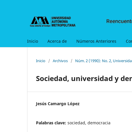
Inicio
Acerca de
Números Anteriores
Co
Inicio
/
Archivos
/
Núm. 2 (1990): No. 2, Universid
Sociedad, universidad y d
Jesús Camargo López
Palabras clave:
sociedad, democracia