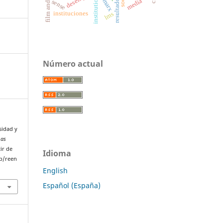
institutions
media
marx
sense
instituciones
lms
Número actual
sidad y
mas
ir de
Idioma
p/reen
English
Español (España)