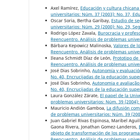
Axel Ramírez,
Educación y cultura chican
universitarios: Núm. 37 (2003): No. 37, Ed
Oscar Soria, Bertha Garibay,
Estudio de s
universitarios: Núm. 29 (2000): No. 29, S
Rodrigo López Zavala,
Burocracia y profeso
Reencuentro. Análisis de problemas univer
Bárbara Kepowicz Malinoska,
Valores de l
Reencuentro. Análisis de problemas univer
Ileana Schmidt Díaz de León,
Prototipo de
Reencuentro. Análisis de problemas univer
José Dias Sobrinho,
Autonomía y evaluaci
No. 40, Encrucijadas de la educación super
José Dias Sobrinho,
Autonomia e avaliaçã
No. 40, Encrucijadas de la educación super
Laura González Zárate,
El papel de la Univ
problemas universitarios: Núm. 39 (2004): 
Mauricio Andión Gamboa,
La difusión com
de problemas universitarios: Núm. 39 (2004
Juan Gabriel Rivas Espinosa, Maribel Aguile
Gaona Rivera, Jonathan Gomez-Landeros,
objeto de transformación de los programa
Reencuentro. Análisis de problemas univer