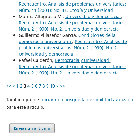
Reencuentro. Análisis de problemas universitarios:
Núm. 41 (2004): No. 41, Utopía y Universidad
Marina Altagracia M.,
Universidad y democracia
,
Reencuentro. Análisis de problemas universitarios:
Núm. 2 (1990): No. 2, Universidad y democracia
Guillermo Villaseñor García,
Condiciones de la
democracia universitaria
,
Reencuentro. Análisis de
problemas universitarios: Núm. 2 (1990): No. 2,
Universidad y democracia
Rafael Calderón,
Democracia y universidad
,
Reencuentro. Análisis de problemas universitarios:
Núm. 2 (1990): No. 2, Universidad y democracia
<<
<
1
2
3
4
5
6
7
8
9
10
>
>>
También puede
Iniciar una búsqueda de similitud avanzada
para este artículo.
Enviar un artículo