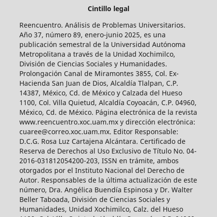
Cintillo legal
Reencuentro. Análisis de Problemas Universitarios.
Año 37, número 89, enero-junio 2025, es una
publicación semestral de la Universidad Autónoma
Metropolitana a través de la Unidad Xochimilco,
División de Ciencias Sociales y Humanidades.
Prolongación Canal de Miramontes 3855, Col. Ex-
Hacienda San Juan de Dios, Alcaldía Tlalpan, C.P.
14387, México, Cd. de México y Calzada del Hueso
1100, Col. Villa Quietud, Alcaldía Coyoacán, C.P. 04960,
México, Cd. de México. Página electrónica de la revista
www.reencuentro.xoc.uam.mx y dirección electrónica:
cuaree@correo.xoc.uam.mx. Editor Responsable:
D.C.G. Rosa Luz Cartajena Alcántara. Certificado de
Reserva de Derechos al Uso Exclusivo de Título No. 04-
2016-031812054200-203, ISSN en trámite, ambos
otorgados por el Instituto Nacional del Derecho de
Autor. Responsables de la última actualización de este
número, Dra. Angélica Buendía Espinosa y Dr. Walter
Beller Taboada, División de Ciencias Sociales y
Humanidades, Unidad Xochimilco, Calz. del Hueso