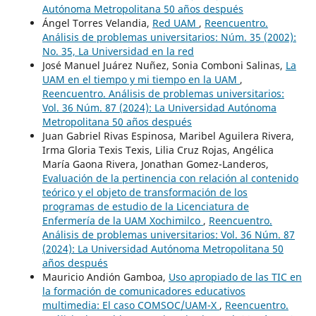
Autónoma Metropolitana 50 años después
Ángel Torres Velandia,
Red UAM
,
Reencuentro.
Análisis de problemas universitarios: Núm. 35 (2002):
No. 35, La Universidad en la red
José Manuel Juárez Nuñez, Sonia Comboni Salinas,
La
UAM en el tiempo y mi tiempo en la UAM
,
Reencuentro. Análisis de problemas universitarios:
Vol. 36 Núm. 87 (2024): La Universidad Autónoma
Metropolitana 50 años después
Juan Gabriel Rivas Espinosa, Maribel Aguilera Rivera,
Irma Gloria Texis Texis, Lilia Cruz Rojas, Angélica
María Gaona Rivera, Jonathan Gomez-Landeros,
Evaluación de la pertinencia con relación al contenido
teórico y el objeto de transformación de los
programas de estudio de la Licenciatura de
Enfermería de la UAM Xochimilco
,
Reencuentro.
Análisis de problemas universitarios: Vol. 36 Núm. 87
(2024): La Universidad Autónoma Metropolitana 50
años después
Mauricio Andión Gamboa,
Uso apropiado de las TIC en
la formación de comunicadores educativos
multimedia: El caso COMSOC/UAM-X
,
Reencuentro.