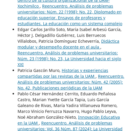
dentro de la cultura organizacional de la UAM-
Xochimilco
,
Reencuentro. Análisis de problemas
universitarios: Núm. 22 (1998): No. 22, Diplomado en
educación superior. Ensayos de profesores y
estudiantes. La educación como un sistema complejo
Edgar Carlos Jarillo Soto, María Isabel Arbesú García,
Héctor J. Delgadillo Gutiérrez, Luis Berruecos
Villalobos, Patricia Domínguez Echeverría,
Didáctica
modular y desempeño docente en el aula
,
Reencuentro. Análisis de problemas universitarios:
Núm. 23 (1998): No. 23, La Universidad hacia el siglo
XXI
Patricia Gascón Muro,
Historias y experiencias
compartidas por las revistas de la UAM
,
Reencuentro.
Análisis de problemas universitarios: Núm. 42 (2005):
No. 42, Publicaciones periódicas de la UAM
Pablo César Hernández Cerrito, Eduardo Peñalosa
Castro, Marian Yvette García Tapia, Luis García
Galeano de Rivas, María Yadira Villanueva Romero,
Marco Vinicio Ferruzca Navarro, Hugo Pablo Leyva,
Noé Abraham González-Nieto,
Innovación Educativa
en la UAM
,
Reencuentro. Análisis de problemas
universitarios: Vol. 36 Núm. 87 (2024): La Universidad