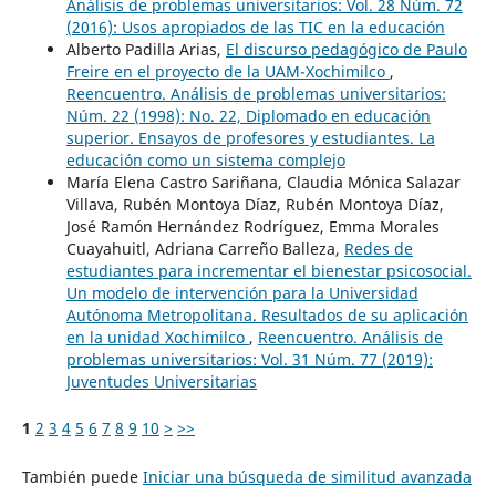
Análisis de problemas universitarios: Vol. 28 Núm. 72
(2016): Usos apropiados de las TIC en la educación
Alberto Padilla Arias,
El discurso pedagógico de Paulo
Freire en el proyecto de la UAM-Xochimilco
,
Reencuentro. Análisis de problemas universitarios:
Núm. 22 (1998): No. 22, Diplomado en educación
superior. Ensayos de profesores y estudiantes. La
educación como un sistema complejo
María Elena Castro Sariñana, Claudia Mónica Salazar
Villava, Rubén Montoya Díaz, Rubén Montoya Díaz,
José Ramón Hernández Rodríguez, Emma Morales
Cuayahuitl, Adriana Carreño Balleza,
Redes de
estudiantes para incrementar el bienestar psicosocial.
Un modelo de intervención para la Universidad
Autónoma Metropolitana. Resultados de su aplicación
en la unidad Xochimilco
,
Reencuentro. Análisis de
problemas universitarios: Vol. 31 Núm. 77 (2019):
Juventudes Universitarias
1
2
3
4
5
6
7
8
9
10
>
>>
También puede
Iniciar una búsqueda de similitud avanzada