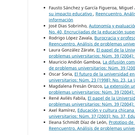
Fausto Sánchez y García Figueroa, Miguel
su impacto educativo
,
Reencuentro. Anális
información
José Dias Sobrinho,
Autonomía y evaluaci
No. 40, Encrucijadas de la educación super
Rodrigo López Zavala,
Burocracia y profeso
Reencuentro. Análisis de problemas univer
Laura González Zárate,
El papel de la Univ
problemas universitarios: Núm. 39 (2004): 
Mauricio Andión Gamboa,
La difusión com
de problemas universitarios: Núm. 39 (2004
Oscar Soria,
El futuro de la universidad en
universitarios: Núm. 23 (1998): No. 23, La 
Magdalena Fresán Orozco,
La extensión un
problemas universitarios: Núm. 39 (2004): 
René Avilés Fabila,
El papel de la Universi
problemas universitarios: Núm. 39 (2004): 
Axel Ramírez,
Educación y cultura chican
universitarios: Núm. 37 (2003): No. 37, Ed
Ileana Schmidt Díaz de León,
Prototipo de
Reencuentro. Análisis de problemas univer