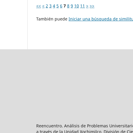
<<
<
2
3
4
5
6
7
8
9
10
11
>
>>
También puede
Iniciar una búsqueda de simili
Reencuentro. Análisis de Problemas Universitari
a través de la Unidad Xochimilco, División de 