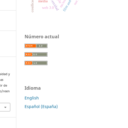
universidad
ple
media
web 3.0
Número actual
sidad y
mas
ir de
Idioma
p/reen
English
Español (España)