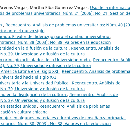
 Arenas Vargas, Martha Elba Gutiérrez Vargas,
Uso de la informació
is de problemas universitarios: Núm. 21 (2006): No. 21, Gestión de
ón
,
Reencuentro. Análisis de problemas universitarios: Núm. 40 (20
ior ante el nuevo siglo
rado. El valor del liderazgo para el cambio universitario
,
sitarios: Núm. 38 (2003): No. 38, Valores en la educación
ersidad en la difusión de la cultura
,
Reencuentro. Análisis de
No. 39, Universidad y difusión de la cultura
o principio articulador de la Universidad nodo
,
Reencuentro. Análi
): No. 39, Universidad y difusión de la cultura
 América Latina en el siglo XXI
,
Reencuentro. Análisis de problem
Universidad hacia el siglo XXI
iversitaria y la Universidad Pública
,
Reencuentro. Análisis de
No. 39, Universidad y difusión de la cultura
dad en la divulgación de la cultura
,
Reencuentro. Análisis de
No. 39, Universidad y difusión de la cultura
a en estados unidos
,
Reencuentro. Análisis de problemas
ucación y cultura chicana
 mujer en algunos materiales educativos de enseñanza primaria
,
sitarios: Núm. 38 (2003): No. 38, Valores en la educación