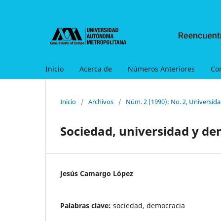
Inicio
Acerca de
Números Anteriores
Co
Inicio
/
Archivos
/
Núm. 2 (1990): No. 2, Universid
Sociedad, universidad y d
Jesús Camargo López
Palabras clave:
sociedad, democracia