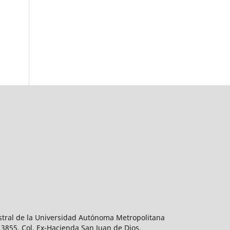
estral de la Universidad Autónoma Metropolitana
 3855, Col. Ex-Hacienda San Juan de Dios,