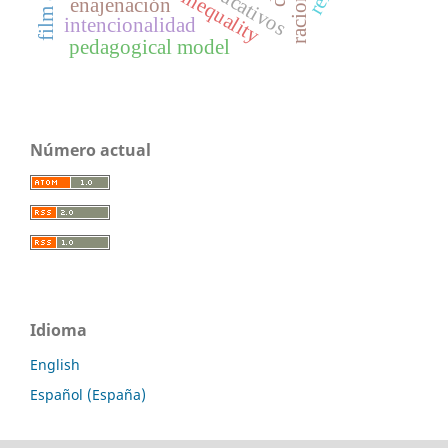
social inequality
enajenación
intencionalidad
pedagogical model
Número actual
Idioma
English
Español (España)