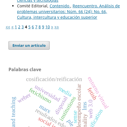
ciencias y tecnologías
Comité Editorial,
Contenido
,
Reencuentro. Análisis de
problemas universitarios: Núm. 66 (24): No. 66,
Cultura, intercultura y educación superior
<<
<
1
2
3
4
5
6
7
8
9
10
>
>>
Enviar un artículo
Palabras clave
entorno virtual
cosificación/reificación
universidad
desempeño escolar
media
fetish
fetichismo
weber
disposal
institutions
film and teaching
web 3.0
lms
marx
resultados educativos
reification
sense
racionality
ple