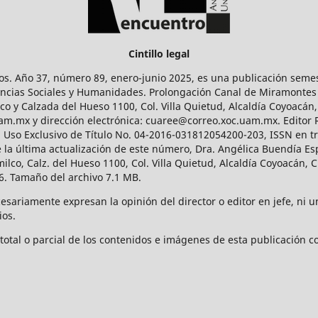
Cintillo legal
os. Año 37, número 89, enero-junio 2025, es una publicación sem
Ciencias Sociales y Humanidades. Prolongación Canal de Miramontes
ico y Calzada del Hueso 1100, Col. Villa Quietud, Alcaldía Coyoacán,
uam.mx y dirección electrónica: cuaree@correo.xoc.uam.mx. Editor
l Uso Exclusivo de Título No. 04-2016-031812054200-203, ISSN en tr
 última actualización de este número, Dra. Angélica Buendía Esp
o, Calz. del Hueso 1100, Col. Villa Quietud, Alcaldía Coyoacán, C
. Tamaño del archivo 7.1 MB.
ariamente expresan la opinión del director o editor en jefe, ni una
ios.
tal o parcial de los contenidos e imágenes de esta publicación con