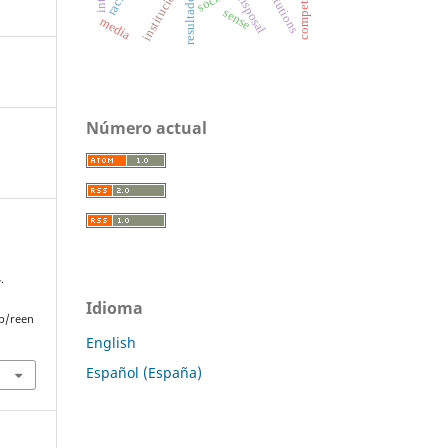
institutions
instituciones
disposal
sense
media
Número actual
.
Idioma
p/reen
English
Español (España)