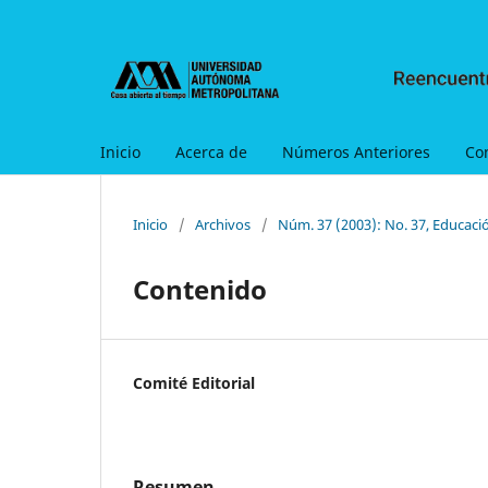
Inicio
Acerca de
Números Anteriores
Co
Inicio
/
Archivos
/
Núm. 37 (2003): No. 37, Educació
Contenido
Comité Editorial
Resumen