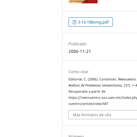
3-13-188xmg.pdf
Publicado
2006-11-21
Cómo citar
Editorial, C. (2006). Contenido.
Reencuentro.
Análisis De Problemas Universitarios
, (37), 1–4
Recuperado a partir de
https://reencuentro.xoc.uam.mx/index.ph
cuentro/article/view/447
Más formatos de cita
Número