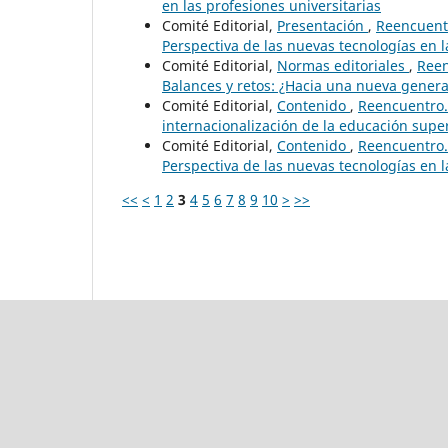
en las profesiones universitarias
Comité Editorial,
Presentación
,
Reencuentr
Perspectiva de las nuevas tecnologías en 
Comité Editorial,
Normas editoriales
,
Reen
Balances y retos: ¿Hacia una nueva genera
Comité Editorial,
Contenido
,
Reencuentro. 
internacionalización de la educación supe
Comité Editorial,
Contenido
,
Reencuentro. 
Perspectiva de las nuevas tecnologías en 
<<
<
1
2
3
4
5
6
7
8
9
10
>
>>