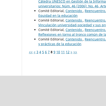
Cátedra UNESCO en Gestión de la Informa
universitarios: Núm. 46 (2006): No. 46, Art
Comité Editorial,
Contenido
,
Reencuentro. 
Equidad en la educación
Comité Editorial,
Contenido
,
Reencuentro. 
Vinculación universidad-sociedad y sus p
Comité Editorial,
Contenido
,
Reencuentro. 
Reflexiones en torno al tronco común de la
Comité Editorial,
Contenido
,
Reencuentro. 
y prácticas de la educación
<<
<
3
4
5
6
7
8
9
10
11
12
>
>>