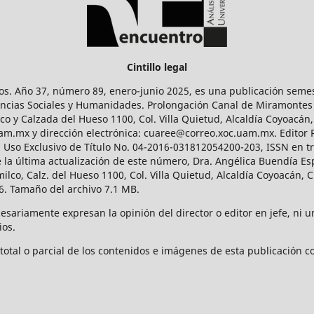
Cintillo legal
os. Año 37, número 89, enero-junio 2025, es una publicación sem
Ciencias Sociales y Humanidades. Prolongación Canal de Miramontes
ico y Calzada del Hueso 1100, Col. Villa Quietud, Alcaldía Coyoacán,
uam.mx y dirección electrónica: cuaree@correo.xoc.uam.mx. Editor
l Uso Exclusivo de Título No. 04-2016-031812054200-203, ISSN en tr
 última actualización de este número, Dra. Angélica Buendía Esp
o, Calz. del Hueso 1100, Col. Villa Quietud, Alcaldía Coyoacán, C
. Tamaño del archivo 7.1 MB.
ariamente expresan la opinión del director o editor en jefe, ni una
ios.
tal o parcial de los contenidos e imágenes de esta publicación con