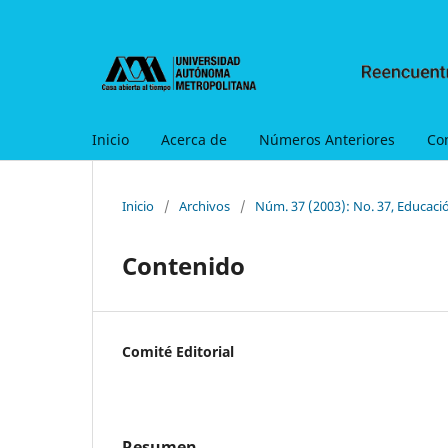
Inicio
Acerca de
Números Anteriores
Co
Inicio
/
Archivos
/
Núm. 37 (2003): No. 37, Educació
Contenido
Comité Editorial
Resumen