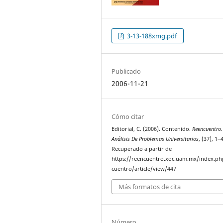
3-13-188xmg.pdf
Publicado
2006-11-21
Cómo citar
Editorial, C. (2006). Contenido.
Reencuentro.
Análisis De Problemas Universitarios
, (37), 1–4
Recuperado a partir de
https://reencuentro.xoc.uam.mx/index.ph
cuentro/article/view/447
Más formatos de cita
Número