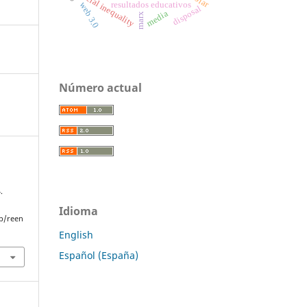
social inequality
resultados educativos
web 3.0
disposal
media
marx
Número actual
.
Idioma
p/reen
English
Español (España)