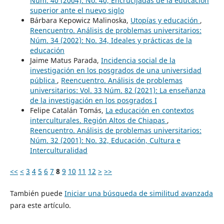
Núm. 40 (2004): No. 40, Encrucijadas de la educación
superior ante el nuevo siglo
Bárbara Kepowicz Malinoska,
Utopías y educación
,
Reencuentro. Análisis de problemas universitarios:
Núm. 34 (2002): No. 34, Ideales y prácticas de la
educación
Jaime Matus Parada,
Incidencia social de la
investigación en los posgrados de una universidad
pública
,
Reencuentro. Análisis de problemas
universitarios: Vol. 33 Núm. 82 (2021): La enseñanza
de la investigación en los posgrados I
Felipe Catalán Tomás,
La educación en contextos
interculturales. Región Altos de Chiapas
,
Reencuentro. Análisis de problemas universitarios:
Núm. 32 (2001): No. 32, Educación, Cultura e
Interculturalidad
<<
<
3
4
5
6
7
8
9
10
11
12
>
>>
También puede
Iniciar una búsqueda de similitud avanzada
para este artículo.