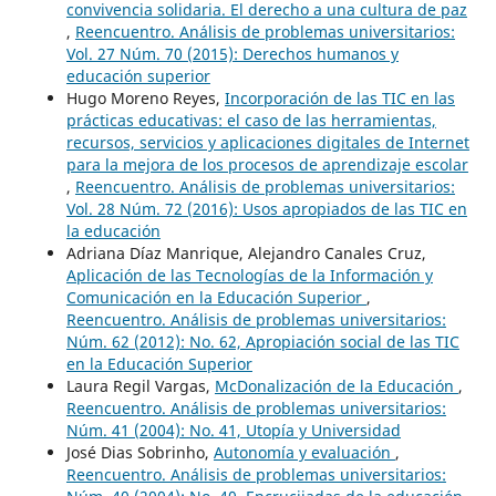
convivencia solidaria. El derecho a una cultura de paz
,
Reencuentro. Análisis de problemas universitarios:
Vol. 27 Núm. 70 (2015): Derechos humanos y
educación superior
Hugo Moreno Reyes,
Incorporación de las TIC en las
prácticas educativas: el caso de las herramientas,
recursos, servicios y aplicaciones digitales de Internet
para la mejora de los procesos de aprendizaje escolar
,
Reencuentro. Análisis de problemas universitarios:
Vol. 28 Núm. 72 (2016): Usos apropiados de las TIC en
la educación
Adriana Díaz Manrique, Alejandro Canales Cruz,
Aplicación de las Tecnologías de la Información y
Comunicación en la Educación Superior
,
Reencuentro. Análisis de problemas universitarios:
Núm. 62 (2012): No. 62, Apropiación social de las TIC
en la Educación Superior
Laura Regil Vargas,
McDonalización de la Educación
,
Reencuentro. Análisis de problemas universitarios:
Núm. 41 (2004): No. 41, Utopía y Universidad
José Dias Sobrinho,
Autonomía y evaluación
,
Reencuentro. Análisis de problemas universitarios: