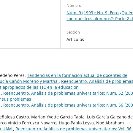
Número
Núm. 9 (1993): No. 9, Foro ¿Quié
son nuestros alumnos?: Parte 2 d
Sección
Artículos
Cedeño Pérez,
Tendencias en la formación actual de docentes de
 Lucía Cañón Moreno y Martha
,
Reencuentro. Análisis de problema
os apropiados de las TIC en la educación
d
,
Reencuentro. Análisis de problemas universitarios: Núm. 52 (200
 y sus problemas
d
,
Reencuentro. Análisis de problemas universitarios: Núm. 56 (200
ñalosa Castro, Marian Yvette García Tapia, Luis García Galeano de
arco Vinicio Ferruzca Navarro, Hugo Pablo Leyva, Noé Abraham
la UAM
,
Reencuentro. Análisis de problemas universitarios: Vol. 36