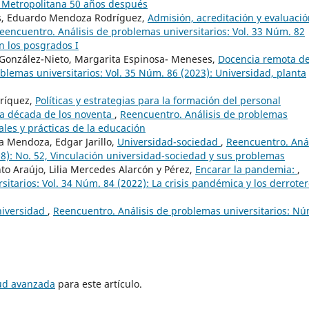
 Metropolitana 50 años después
os, Eduardo Mendoza Rodríguez,
Admisión, acreditación y evaluaci
eencuentro. Análisis de problemas universitarios: Vol. 33 Núm. 82
n los posgrados I
González-Nieto, Margarita Espinosa- Meneses,
Docencia remota d
blemas universitarios: Vol. 35 Núm. 86 (2023): Universidad, planta
nríquez,
Políticas y estrategias para la formación del personal
la década de los noventa
,
Reencuentro. Análisis de problemas
ales y prácticas de la educación
a Mendoza, Edgar Jarillo,
Universidad-sociedad
,
Reencuentro. Anál
8): No. 52, Vinculación universidad-sociedad y sus problemas
o Araújo, Lilia Mercedes Alarcón y Pérez,
Encarar la pandemia:
,
itarios: Vol. 34 Núm. 84 (2022): La crisis pandémica y los derrote
niversidad
,
Reencuentro. Análisis de problemas universitarios: Nú
tud avanzada
para este artículo.