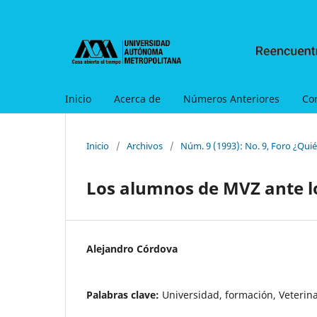
Inicio
Acerca de
Números Anteriores
Co
Inicio
/
Archivos
/
Núm. 9 (1993): No. 9, Foro ¿Qui
Los alumnos de MVZ ante los
Alejandro Córdova
Palabras clave:
Universidad, formación, Veterina