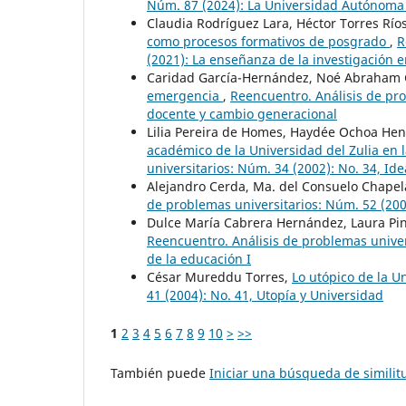
Núm. 87 (2024): La Universidad Autónoma
Claudia Rodríguez Lara, Héctor Torres Rí
como procesos formativos de posgrado
,
R
(2021): La enseñanza de la investigación e
Caridad García-Hernández, Noé Abraham 
emergencia
,
Reencuentro. Análisis de pro
docente y cambio generacional
Lilia Pereira de Homes, Haydée Ochoa He
académico de la Universidad del Zulia en 
universitarios: Núm. 34 (2002): No. 34, Ide
Alejandro Cerda, Ma. del Consuelo Chapel
de problemas universitarios: Núm. 52 (200
Dulce María Cabrera Hernández, Laura Pint
Reencuentro. Análisis de problemas univers
de la educación I
César Mureddu Torres,
Lo utópico de la U
41 (2004): No. 41, Utopía y Universidad
1
2
3
4
5
6
7
8
9
10
>
>>
También puede
Iniciar una búsqueda de simili