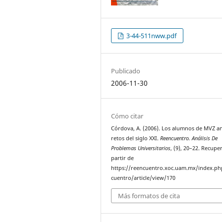
3-44-511nww.pdf
Publicado
2006-11-30
Cómo citar
Córdova, A. (2006). Los alumnos de MVZ an
retos del siglo XXI.
Reencuentro. Análisis De
Problemas Universitarios
, (9), 20–22. Recupe
partir de
https://reencuentro.xoc.uam.mx/index.ph
cuentro/article/view/170
Más formatos de cita