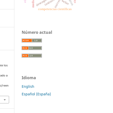
universidad
institutions
weber
media
competencias científicas
Número actual
te los
rado a
Idioma
p/reen
English
Español (España)