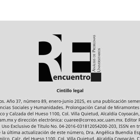
Cintillo legal
os. Año 37, número 89, enero-junio 2025, es una publicación sem
Ciencias Sociales y Humanidades. Prolongación Canal de Miramontes
ico y Calzada del Hueso 1100, Col. Villa Quietud, Alcaldía Coyoacán,
uam.mx y dirección electrónica: cuaree@correo.xoc.uam.mx. Editor
l Uso Exclusivo de Título No. 04-2016-031812054200-203, ISSN en tr
 última actualización de este número, Dra. Angélica Buendía Esp
o, Calz. del Hueso 1100, Col. Villa Quietud, Alcaldía Coyoacán, C