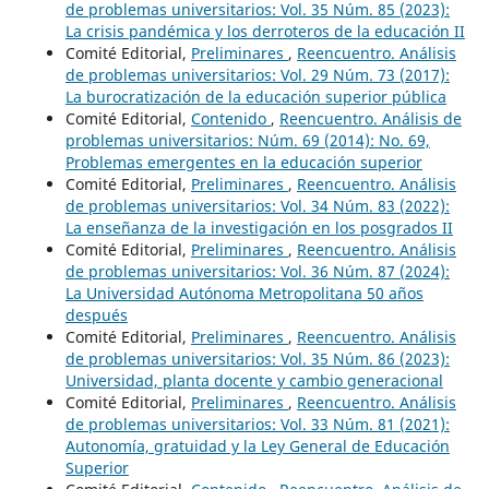
de problemas universitarios: Vol. 35 Núm. 85 (2023):
La crisis pandémica y los derroteros de la educación II
Comité Editorial,
Preliminares
,
Reencuentro. Análisis
de problemas universitarios: Vol. 29 Núm. 73 (2017):
La burocratización de la educación superior pública
Comité Editorial,
Contenido
,
Reencuentro. Análisis de
problemas universitarios: Núm. 69 (2014): No. 69,
Problemas emergentes en la educación superior
Comité Editorial,
Preliminares
,
Reencuentro. Análisis
de problemas universitarios: Vol. 34 Núm. 83 (2022):
La enseñanza de la investigación en los posgrados II
Comité Editorial,
Preliminares
,
Reencuentro. Análisis
de problemas universitarios: Vol. 36 Núm. 87 (2024):
La Universidad Autónoma Metropolitana 50 años
después
Comité Editorial,
Preliminares
,
Reencuentro. Análisis
de problemas universitarios: Vol. 35 Núm. 86 (2023):
Universidad, planta docente y cambio generacional
Comité Editorial,
Preliminares
,
Reencuentro. Análisis
de problemas universitarios: Vol. 33 Núm. 81 (2021):
Autonomía, gratuidad y la Ley General de Educación
Superior