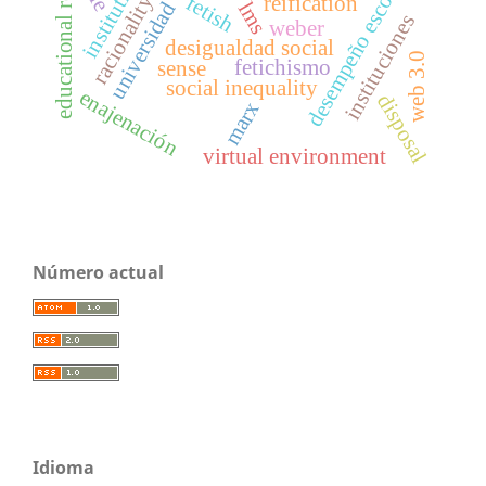
educational results
institutions
desempeño escolar
racionality
fetish
reification
universidad
lms
instituciones
weber
desigualdad social
web 3.0
fetichismo
sense
social inequality
enajenación
disposal
marx
virtual environment
Número actual
Idioma