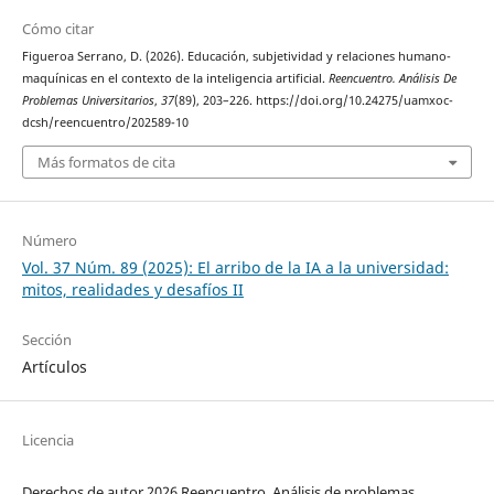
Cómo citar
Figueroa Serrano, D. (2026). Educación, subjetividad y relaciones humano-
maquínicas en el contexto de la inteligencia artificial.
Reencuentro. Análisis De
Problemas Universitarios
,
37
(89), 203–226. https://doi.org/10.24275/uamxoc-
dcsh/reencuentro/202589-10
Más formatos de cita
Número
Vol. 37 Núm. 89 (2025): El arribo de la IA a la universidad:
mitos, realidades y desafíos II
Sección
Artículos
Licencia
Derechos de autor 2026 Reencuentro. Análisis de problemas