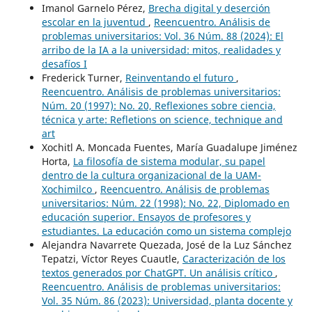
Imanol Garnelo Pérez,
Brecha digital y deserción
escolar en la juventud
,
Reencuentro. Análisis de
problemas universitarios: Vol. 36 Núm. 88 (2024): El
arribo de la IA a la universidad: mitos, realidades y
desafíos I
Frederick Turner,
Reinventando el futuro
,
Reencuentro. Análisis de problemas universitarios:
Núm. 20 (1997): No. 20, Reflexiones sobre ciencia,
técnica y arte: Refletions on science, technique and
art
Xochitl A. Moncada Fuentes, María Guadalupe Jiménez
Horta,
La filosofía de sistema modular, su papel
dentro de la cultura organizacional de la UAM-
Xochimilco
,
Reencuentro. Análisis de problemas
universitarios: Núm. 22 (1998): No. 22, Diplomado en
educación superior. Ensayos de profesores y
estudiantes. La educación como un sistema complejo
Alejandra Navarrete Quezada, José de la Luz Sánchez
Tepatzi, Víctor Reyes Cuautle,
Caracterización de los
textos generados por ChatGPT. Un análisis crítico
,
Reencuentro. Análisis de problemas universitarios:
Vol. 35 Núm. 86 (2023): Universidad, planta docente y