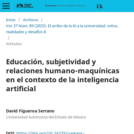
Inicio
/
Archivos
/
Vol. 37 Núm. 89 (2025): El arribo de la IA a la universidad: mitos,
realidades y desafíos II
/
Artículos
Educación, subjetividad y
relaciones humano-maquínicas
en el contexto de la inteligencia
artificial
David Figueroa Serrano
Universidad Autónoma del Estado de México
DOI:
https://doi.org/10.24275/uamxoc-