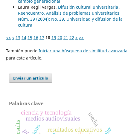
cambio generacional
Laura Regil Vargas,
Difusión cultural universitaria
,
Reencuentro. Análisis de problemas universitarios:
Núm. 39 (2004): No. 39, Universidad y difusión de la
cultura
<<
<
13
14
15
16
17
18
19
20
21
22
>
>>
También puede
Iniciar una búsqueda de similitud avanzada
para este artículo.
Enviar un artículo
Palabras clave
ciencia y tecnología
media
medios audiovisuales
resultados educativos
ple