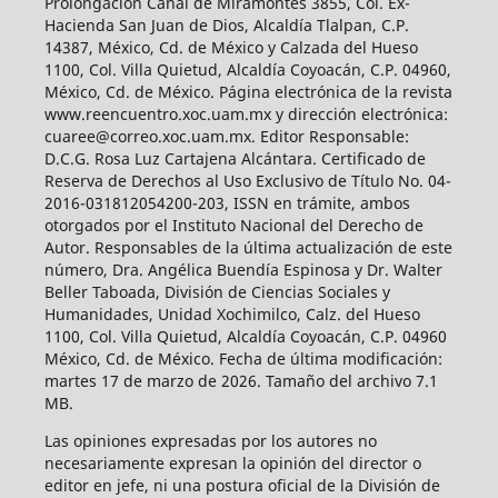
Prolongación Canal de Miramontes 3855, Col. Ex-
Hacienda San Juan de Dios, Alcaldía Tlalpan, C.P.
14387, México, Cd. de México y Calzada del Hueso
1100, Col. Villa Quietud, Alcaldía Coyoacán, C.P. 04960,
México, Cd. de México. Página electrónica de la revista
www.reencuentro.xoc.uam.mx y dirección electrónica:
cuaree@correo.xoc.uam.mx. Editor Responsable:
D.C.G. Rosa Luz Cartajena Alcántara. Certificado de
Reserva de Derechos al Uso Exclusivo de Título No. 04-
2016-031812054200-203, ISSN en trámite, ambos
otorgados por el Instituto Nacional del Derecho de
Autor. Responsables de la última actualización de este
número, Dra. Angélica Buendía Espinosa y Dr. Walter
Beller Taboada, División de Ciencias Sociales y
Humanidades, Unidad Xochimilco, Calz. del Hueso
1100, Col. Villa Quietud, Alcaldía Coyoacán, C.P. 04960
México, Cd. de México. Fecha de última modificación:
martes 17 de marzo de 2026. Tamaño del archivo 7.1
MB.
Las opiniones expresadas por los autores no
necesariamente expresan la opinión del director o
editor en jefe, ni una postura oficial de la División de