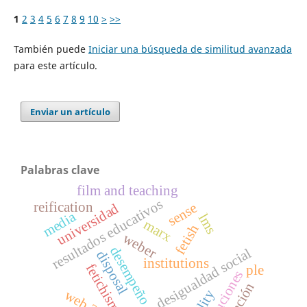
1
2
3
4
5
6
7
8
9
10
>
>>
También puede
Iniciar una búsqueda de similitud avanzada
para este artículo.
Enviar un artículo
Palabras clave
film and teaching
resultados educativos
reification
sense
universidad
media
lms
marx
fetish
weber
desempeño escolar
desigualdad social
disposal
institutions
fetichismo
ple
instituciones
web 3.0