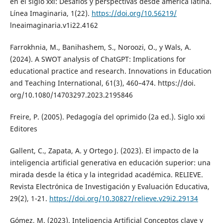
en el siglo xxi: Desafíos y perspectivas desde américa latina.
Línea Imaginaria, 1(22).
https://doi.org/10.56219/
lneaimaginaria.v1i22.4162
Farrokhnia, M., Banihashem, S., Noroozi, O., y Wals, A.
(2024). A SWOT analysis of ChatGPT: Implications for
educational practice and research. Innovations in Education
and Teaching International, 61(3), 460–474. https://doi.
org/10.1080/14703297.2023.2195846
Freire, P. (2005). Pedagogía del oprimido (2a ed.). Siglo xxi
Editores
Gallent, C., Zapata, A. y Ortego J. (2023). El impacto de la
inteligencia artificial generativa en educación superior: una
mirada desde la ética y la integridad académica. RELIEVE.
Revista Electrónica de Investigación y Evaluación Educativa,
29(2), 1-21.
https://doi.org/10.30827/relieve.v29i2.29134
Gómez, M. (2023). Inteligencia Artificial Conceptos clave y