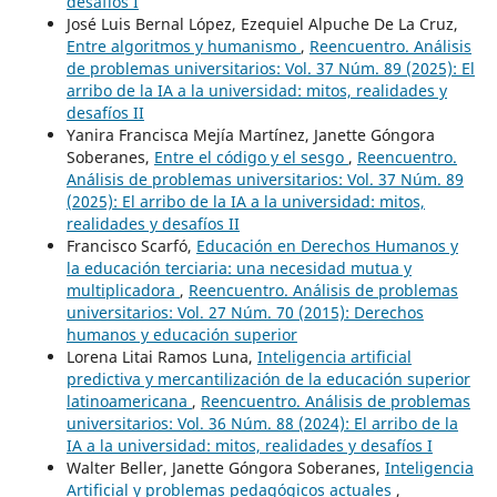
desafíos I
José Luis Bernal López, Ezequiel Alpuche De La Cruz,
Entre algoritmos y humanismo
,
Reencuentro. Análisis
de problemas universitarios: Vol. 37 Núm. 89 (2025): El
arribo de la IA a la universidad: mitos, realidades y
desafíos II
Yanira Francisca Mejía Martínez, Janette Góngora
Soberanes,
Entre el código y el sesgo
,
Reencuentro.
Análisis de problemas universitarios: Vol. 37 Núm. 89
(2025): El arribo de la IA a la universidad: mitos,
realidades y desafíos II
Francisco Scarfó,
Educación en Derechos Humanos y
la educación terciaria: una necesidad mutua y
multiplicadora
,
Reencuentro. Análisis de problemas
universitarios: Vol. 27 Núm. 70 (2015): Derechos
humanos y educación superior
Lorena Litai Ramos Luna,
Inteligencia artificial
predictiva y mercantilización de la educación superior
latinoamericana
,
Reencuentro. Análisis de problemas
universitarios: Vol. 36 Núm. 88 (2024): El arribo de la
IA a la universidad: mitos, realidades y desafíos I
Walter Beller, Janette Góngora Soberanes,
Inteligencia
Artificial y problemas pedagógicos actuales
,