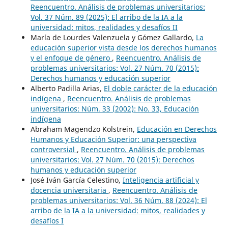
Reencuentro. Análisis de problemas universitarios:
Vol. 37 Núm. 89 (2025): El arribo de la IA a la
universidad: mitos, realidades y desafíos II
María de Lourdes Valenzuela y Gómez Gallardo,
La
educación superior vista desde los derechos humanos
y el enfoque de género
,
Reencuentro. Análisis de
problemas universitarios: Vol. 27 Núm. 70 (2015):
Derechos humanos y educación superior
Alberto Padilla Arias,
El doble carácter de la educación
indígena
,
Reencuentro. Análisis de problemas
universitarios: Núm. 33 (2002): No. 33, Educación
indígena
Abraham Magendzo Kolstrein,
Educación en Derechos
Humanos y Educación Superior: una perspectiva
controversial
,
Reencuentro. Análisis de problemas
universitarios: Vol. 27 Núm. 70 (2015): Derechos
humanos y educación superior
José Iván García Celestino,
Inteligencia artificial y
docencia universitaria
,
Reencuentro. Análisis de
problemas universitarios: Vol. 36 Núm. 88 (2024): El
arribo de la IA a la universidad: mitos, realidades y
desafíos I