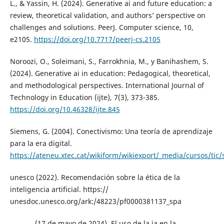
L., & Yassin, H. (2024). Generative ai and future education: a
review, theoretical validation, and authors’ perspective on
challenges and solutions. PeerJ. Computer science, 10,
e2105.
https://doi.org/10.7717/peerj-cs.2105
Noroozi, O., Soleimani, S., Farrokhnia, M., y Banihashem, S.
(2024). Generative ai in education: Pedagogical, theoretical,
and methodological perspectives. International Journal of
Technology in Education (ijte), 7(3), 373-385.
https://doi.org/10.46328/ijte.845
Siemens, G. (2004). Conectivismo: Una teoría de aprendizaje
para la era digital.
https://ateneu.xtec.cat/wikiform/wikiexport/_media/cursos/tic
unesco (2022). Recomendación sobre la ética de la
inteligencia artificial. https://
unesdoc.unesco.org/ark:/48223/pf0000381137_spa
_______, (17 de mayo de 2024). El uso de la ia en la