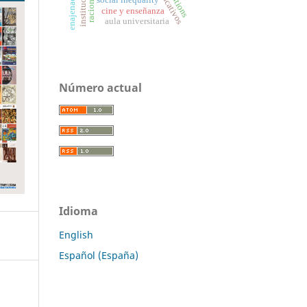
instituciones
racionality
enajenación
cine y enseñanza
aula universitaria
Número actual
Idioma
English
Español (España)