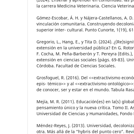
la carrera Medicina Veterinaria. Ciencia Veterina
Gómez-Escobar, Á. H. y Nájera-Castellanos, A. D.
vinculación comunitaria. Construyendo decoloni
superior inter- cultural. Punto Cunorte, 1(19), 61
Gregorio, L., Hang, E., y Tita D. (2024). ¿(Re)signi
extensión en la universidad pública? En G. Rotond
F. Cocha, M. Peña-Barberón y T. Pereyra (Edits.),
extensión en ciencias sociales (págs. 69-83). Un
Córdoba. Facultad de Ciencias Sociales.
Grosfoguel, R. (2016). Del <<extractivismo econ
epis- témico>> y al <<extractivismo ontológico>>
de conocer, ser y estar en el mundo. Tabula Rasa
Mejía, M. R. (2011). Educación(es) en la(s) global
pensamiento único y la nueva crítica. Tomo II. As
Universidad de Ciencias y Humanidades, Fondo E
Méndez-Reyes, J. (2013). Universidad, decoloniza
otra. Más allá de la “hybris del punto cero”. Revis