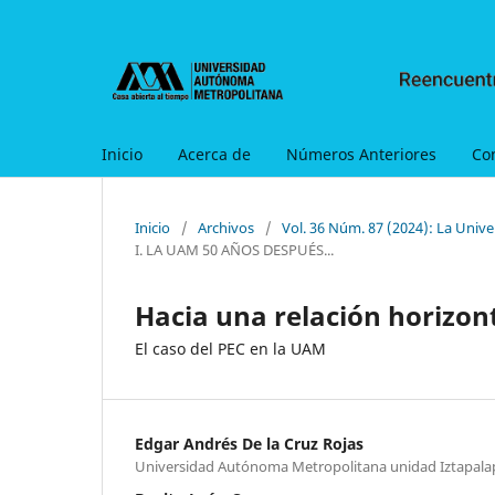
Inicio
Acerca de
Números Anteriores
Co
Inicio
/
Archivos
/
Vol. 36 Núm. 87 (2024): La Uni
I. LA UAM 50 AÑOS DESPUÉS...
Hacia una relación horizon
El caso del PEC en la UAM
Edgar Andrés De la Cruz Rojas
Universidad Autónoma Metropolitana unidad Iztapala