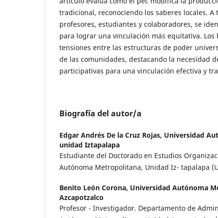
artículo evalúa cómo el pec modifica la producc
tradicional, reconociendo los saberes locales. A t
profesores, estudiantes y colaboradores, se ident
para lograr una vinculación más equitativa. Lo
tensiones entre las estructuras de poder universi
de las comunidades, destacando la necesidad de
participativas para una vinculación efectiva y t
Biografía del autor/a
Edgar Andrés De la Cruz Rojas,
Universidad Au
unidad Iztapalapa
Estudiante del Doctorado en Estudios Organizac
Autónoma Metropolitana, Unidad Iz- tapalapa (U
Benito León Corona,
Universidad Autónoma Me
Azcapotzalco
Profesor - Investigador. Departamento de Admini