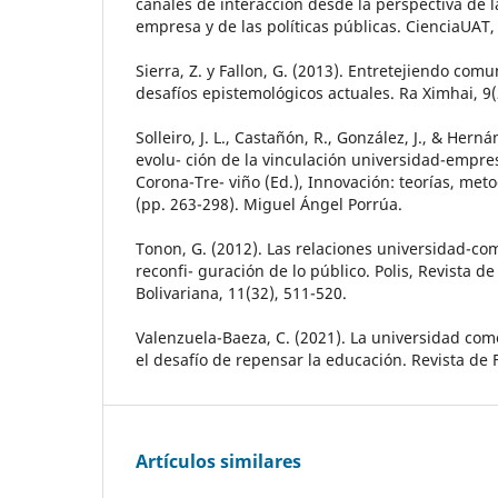
canales de interacción desde la perspectiva de l
empresa y de las políticas públicas. CienciaUAT, 
Sierra, Z. y Fallon, G. (2013). Entretejiendo com
desafíos epistemológicos actuales. Ra Ximhai, 9(
Solleiro, J. L., Castañón, R., González, J., & Hern
evolu- ción de la vinculación universidad-empre
Corona-Tre- viño (Ed.), Innovación: teorías, met
(pp. 263-298). Miguel Ángel Porrúa.
Tonon, G. (2012). Las relaciones universidad-c
reconfi- guración de lo público. Polis, Revista d
Bolivariana, 11(32), 511-520.
Valenzuela-Baeza, C. (2021). La universidad com
el desafío de repensar la educación. Revista de F
Artículos similares