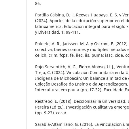
86.
Portillo Calsina, D. J., Reeves Huapaya, E. S. y Ve
(2024). Aportes de la educación superior en el de
latinoamérica. Educación integral para el siglo 
y Diversidad, 1, 99-111.
Poteete, A. R., Janssen, M. A. y Ostrom, E. (2012)
colectiva, bienes comunes y múltiples métodos e
ceiich, crim, fcps, fe, iiec, iis, puma; iasc, cide,
Rajo-Serventich, A. G., Fierro-Alonso, U. J., Ventur
Trejo, C. (2024). Vinculación Comunitaria en la U
Indígena de Michoacán: Un balance a mitad de c
Coleção Desafios do Ensino e da Aprendizagem.
Intercultural em pauta (pp. 17-32). Faculdade Fa
Restrepo, E. (2018). Decolonizar la universidad. E
Pereira (Edits.), Investigación cualitativa emerge
(pp. 9-23). cecar.
Sarabia-Altamirano, G. (2016). La vinculación u