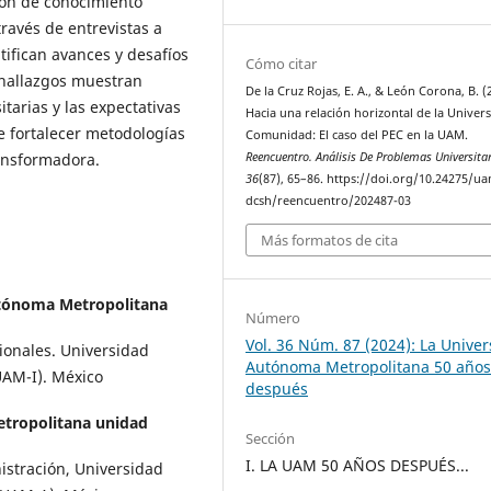
ión de conocimiento
ravés de entrevistas a
ifican avances y desafíos
Cómo citar
s hallazgos muestran
De la Cruz Rojas, E. A., & León Corona, B. (
tarias y las expectativas
Hacia una relación horizontal de la Univer
 fortalecer metodologías
Comunidad: El caso del PEC en la UAM.
ransformadora.
Reencuentro. Análisis De Problemas Universita
36
(87), 65–86. https://doi.org/10.24275/u
dcsh/reencuentro/202487-03
Más formatos de cita
tónoma Metropolitana
Número
Vol. 36 Núm. 87 (2024): La Unive
ionales. Universidad
Autónoma Metropolitana 50 año
AM-I). México
después
tropolitana unidad
Sección
I. LA UAM 50 AÑOS DESPUÉS...
stración, Universidad