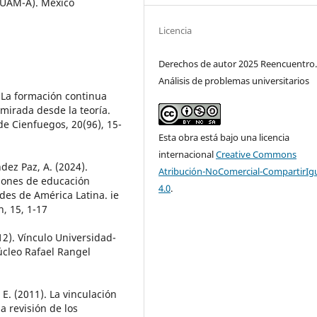
UAM-A). México
Licencia
Derechos de autor 2025 Reencuentro
Análisis de problemas universitarios
. La formación continua
 mirada desde la teoría.
e Cienfuegos, 20(96), 15-
Esta obra está bajo una licencia
internacional
Creative Commons
dez Paz, A. (2024).
Atribución-NoComercial-CompartirIg
ciones de educación
4.0
.
des de América Latina. ie
h, 15, 1-17
12). Vínculo Universidad-
úcleo Rafael Rangel
 E. (2011). La vinculación
a revisión de los