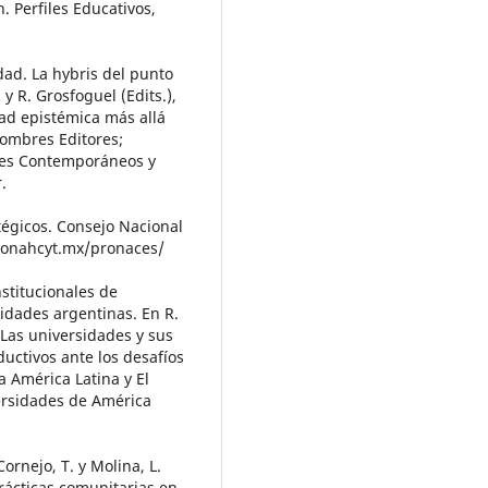
. Perfiles Educativos,
dad. La hybris del punto
y R. Grosfoguel (Edits.),
dad epistémica más allá
Hombres Editores;
ales Contemporáneos y
.
égicos. Consejo Nacional
/conahcyt.mx/pronaces/
nstitucionales de
sidades argentinas. En R.
 Las universidades y sus
uctivos ante los desafíos
 América Latina y El
ersidades de América
ornejo, T. y Molina, L.
rácticas comunitarias en