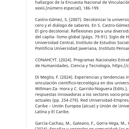
hallazgos de la Encuesta Nacional de Vinculación
xxxiii,(número especial), 186-199.
Castro-Gómez, S. (2007). Decolonizar la universi
cero y el diálogo de saberes. En S. Castro-Gómez 
El giro decolonial. Reflexiones para una diversi
del capita- lismo global (págs. 79-91). Siglo de 
Universidad Central, Instituto de Estudios Soci
Pontificia Universidad Javeriana, Instituto Pensar
CONAHCYT. (2024). Programas Nacionales Estrat
de Humanidades, Ciencia y Tecnología. https:/
Di Meglio, F. (2024). Experiencias y tendencias i
vinculación científico-tecnológica en dos univer
Willman-Za- mora y C. Garrido-Noguera (Edits.),
respuestas innovadoras a los sectores socio-prod
actuales (pp. 254-279). Red Universidad-Empresa
Caribe – Unión Europea (alcue) y Unión de Univ
Latina y El Caribe.
García-Cachau, M., Galeano, F., Gorra-Vega, M., C
(2024). Enseñar y aprender en comunidad: las p