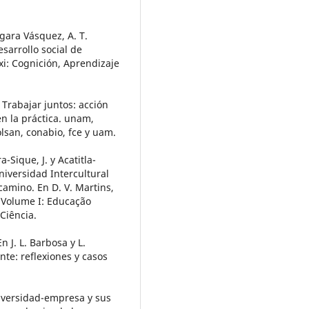
rgara Vásquez, A. T.
sarrollo social de
xxi: Cognición, Aprendizaje
. Trabajar juntos: acción
n la práctica. unam,
 colsan, conabio, fce y uam.
a-Sique, J. y Acatitla-
niversidad Intercultural
amino. En D. V. Martins,
 Volume I: Educação
Ciência.
n J. L. Barbosa y L.
nte: reflexiones y casos
niversidad-empresa y sus