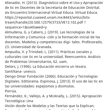
Afanador, H. (2013). Diagnóstico sobre el Uso y Apropiación
de tic en Docentes de la Secretaría de Educación Distrital.
xiv Encuentro Internacional Virtual Educa. Virtual Educa.
https://reposital.cuaieed.unam.mx:8443/xmlui/bits-
tream/handle/20.500.12579/3733/VE13.102.pdf ?
sequence=1&isAllowed=y
Almudena, G. y Cabero, J. (2019). Las tecnologías de la
Información y Comunica- ción y la formación inicial de los
docentes. Modelos y competencias digi- tales. Profesorado,
23. Universidad de Granada.
Ampudia, V. y Trinidad, L. (2011). Prácticas sociales y
culturales con tic en la universidad. Reencuentro. Análisis
de Problemas Universitarios, 62. uam.
Delors, J. (1996). La Educación encierra un tesoro.
Santillana- unesco.
Dengo Omar Fundación (2006). Educación y Tecnologías
Digitales. Editorama. Espinosa, J. (2013). El uso de las tic en
las universidades: espejismos y disimulos.
Porrúa.
Fernández, K.; Vallejo, A. y McAnally, L. (2015). Apropiación
Tecnológica: Una
Visión desde los Modelos y las Teorías que la Explican.