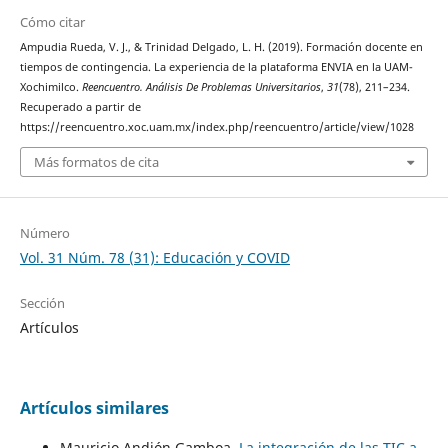
Cómo citar
Ampudia Rueda, V. J., & Trinidad Delgado, L. H. (2019). Formación docente en
tiempos de contingencia. La experiencia de la plataforma ENVIA en la UAM-
Xochimilco.
Reencuentro. Análisis De Problemas Universitarios
,
31
(78), 211–234.
Recuperado a partir de
https://reencuentro.xoc.uam.mx/index.php/reencuentro/article/view/1028
Más formatos de cita
Número
Vol. 31 Núm. 78 (31): Educación y COVID
Sección
Artículos
Artículos similares
Mauricio Andión Gamboa,
La integración de las TIC a