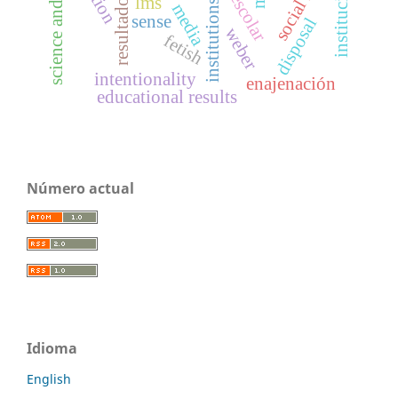
instituciones
lms
institutions
media
sense
disposal
weber
fetish
intentionality
enajenación
educational results
Número actual
Idioma
English