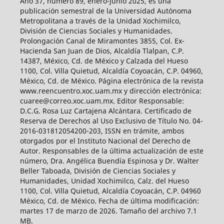
Año 37, número 89, enero-junio 2025, es una
publicación semestral de la Universidad Autónoma
Metropolitana a través de la Unidad Xochimilco,
División de Ciencias Sociales y Humanidades.
Prolongación Canal de Miramontes 3855, Col. Ex-
Hacienda San Juan de Dios, Alcaldía Tlalpan, C.P.
14387, México, Cd. de México y Calzada del Hueso
1100, Col. Villa Quietud, Alcaldía Coyoacán, C.P. 04960,
México, Cd. de México. Página electrónica de la revista
www.reencuentro.xoc.uam.mx y dirección electrónica:
cuaree@correo.xoc.uam.mx. Editor Responsable:
D.C.G. Rosa Luz Cartajena Alcántara. Certificado de
Reserva de Derechos al Uso Exclusivo de Título No. 04-
2016-031812054200-203, ISSN en trámite, ambos
otorgados por el Instituto Nacional del Derecho de
Autor. Responsables de la última actualización de este
número, Dra. Angélica Buendía Espinosa y Dr. Walter
Beller Taboada, División de Ciencias Sociales y
Humanidades, Unidad Xochimilco, Calz. del Hueso
1100, Col. Villa Quietud, Alcaldía Coyoacán, C.P. 04960
México, Cd. de México. Fecha de última modificación:
martes 17 de marzo de 2026. Tamaño del archivo 7.1
MB.