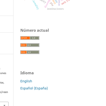
racionality
marx
web 3.0
ple
instituciones
Número actual
s
Idioma
iones
English
rios
,
Español (España)
p/reen