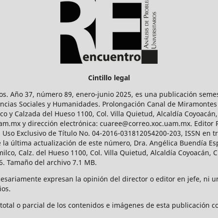
Cintillo legal
os. Año 37, número 89, enero-junio 2025, es una publicación sem
Ciencias Sociales y Humanidades. Prolongación Canal de Miramontes
ico y Calzada del Hueso 1100, Col. Villa Quietud, Alcaldía Coyoacán,
uam.mx y dirección electrónica: cuaree@correo.xoc.uam.mx. Editor
l Uso Exclusivo de Título No. 04-2016-031812054200-203, ISSN en tr
 última actualización de este número, Dra. Angélica Buendía Esp
o, Calz. del Hueso 1100, Col. Villa Quietud, Alcaldía Coyoacán, C
. Tamaño del archivo 7.1 MB.
ariamente expresan la opinión del director o editor en jefe, ni una
ios.
tal o parcial de los contenidos e imágenes de esta publicación con