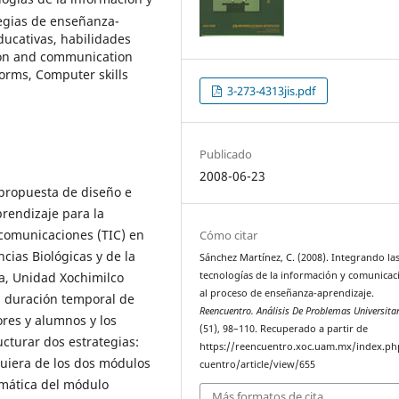
egias de enseñanza-
ucativas, habilidades
tion and communication
orms, Computer skills
3-273-4313jis.pdf
Publicado
2008-06-23
 propuesta de diseño e
rendizaje para la
 comunicaciones (TIC) en
Cómo citar
cias Biológicas y de la
Sánchez Martínez, C. (2008). Integrando la
a, Unidad Xochimilco
tecnologías de la información y comunicac
al proceso de enseñanza-aprendizaje.
la duración temporal de
Reencuentro. Análisis De Problemas Universita
ores y alumnos y los
(51), 98–110. Recuperado a partir de
ucturar dos estrategias:
https://reencuentro.xoc.uam.mx/index.ph
uiera de los dos módulos
cuentro/article/view/655
emática del módulo
Más formatos de cita