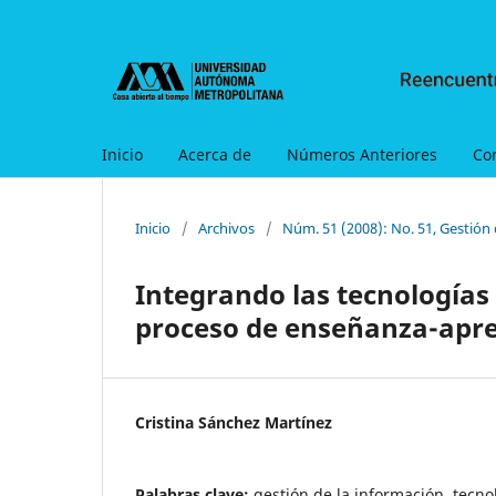
Inicio
Acerca de
Números Anteriores
Co
Inicio
/
Archivos
/
Núm. 51 (2008): No. 51, Gestión 
Integrando las tecnologías
proceso de enseñanza-apre
Cristina Sánchez Martínez
Palabras clave:
gestión de la información, tecno