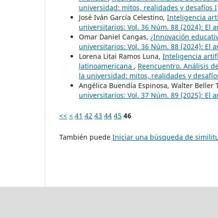
universidad: mitos, realidades y desafíos I
José Iván García Celestino,
Inteligencia art
universitarios: Vol. 36 Núm. 88 (2024): El a
Omar Daniel Cangas,
¿Innovación educati
universitarios: Vol. 36 Núm. 88 (2024): El a
Lorena Litai Ramos Luna,
Inteligencia arti
latinoamericana
,
Reencuentro. Análisis de
la universidad: mitos, realidades y desafío
Angélica Buendía Espinosa, Walter Beller
universitarios: Vol. 37 Núm. 89 (2025): El a
<<
<
41
42
43
44
45
46
También puede
Iniciar una búsqueda de simili