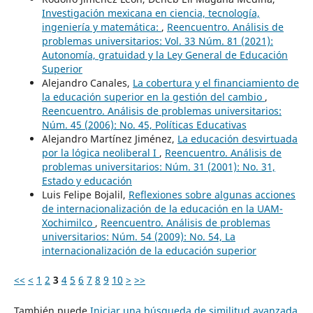
Investigación mexicana en ciencia, tecnología,
ingeniería y matemática:
,
Reencuentro. Análisis de
problemas universitarios: Vol. 33 Núm. 81 (2021):
Autonomía, gratuidad y la Ley General de Educación
Superior
Alejandro Canales,
La cobertura y el financiamiento de
la educación superior en la gestión del cambio
,
Reencuentro. Análisis de problemas universitarios:
Núm. 45 (2006): No. 45, Políticas Educativas
Alejandro Martínez Jiménez,
La educación desvirtuada
por la lógica neoliberal I
,
Reencuentro. Análisis de
problemas universitarios: Núm. 31 (2001): No. 31,
Estado y educación
Luis Felipe Bojalil,
Reflexiones sobre algunas acciones
de internacionalización de la educación en la UAM-
Xochimilco
,
Reencuentro. Análisis de problemas
universitarios: Núm. 54 (2009): No. 54, La
internacionalización de la educación superior
<<
<
1
2
3
4
5
6
7
8
9
10
>
>>
También puede
Iniciar una búsqueda de similitud avanzada