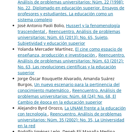
Análisis de problemas universitarios: Núm. 22 (1998):
No. 22, Diplomado en educación superior. Ensayos de
profesores y estudiantes. La educación como un
sistema complejo
José Antonio Paoli Bolio,
Husserl y la fenomenología
trascendental
,
Reencuentro. Análisis de problemas
universitarios: Núm. 65 (2013): No. 65, Sujeto,
Subjetividad y educación superior
Yolanda Mercader Martínez,
El cine como espacio de
enseñanza, producción e investigación
,
Reencuentro.
Análisis de problemas universitarios: Núm. 63 (2012):
No. 63, Las revoluciones científicas y la educación
superior
Jorge Óscar Rouquette Alvarado, Amanda Suárez
Burgos,
Un nuevo escenario para la pertinencia del
conocimiento matemático
,
Reencuentro. Análisis de
problemas universitarios: Núm. 68 (24): No. 68, El
Cambio de época en la educación superior
Alejandro Byrd Orozco,
La UNAM frente a la educación
con tecnología
,
Reencuentro. Análisis de problemas
universitarios: Núm. 35 (2002): No. 35, La Universidad
en la red
Rodolfo Jiménez León, Deneb Elí Magaña Medina,