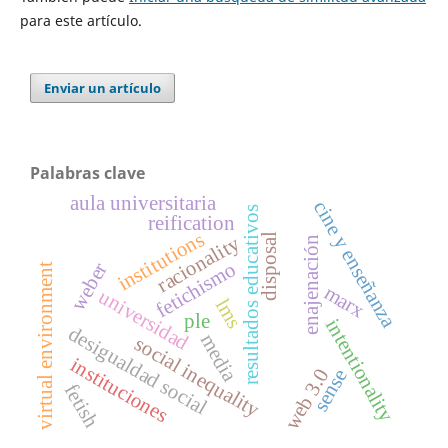
para este artículo.
Enviar un artículo
Palabras clave
aula universitaria
cine y enseñanza
resultados educativos
reification
institutions
racionality
disposal
enajenación
fetichismo
weber
virtual environment
marx
universidad
lms
ple
intentionality
desigualdad social
media
social inequality
instituciones
web 3.0
sense
fetish