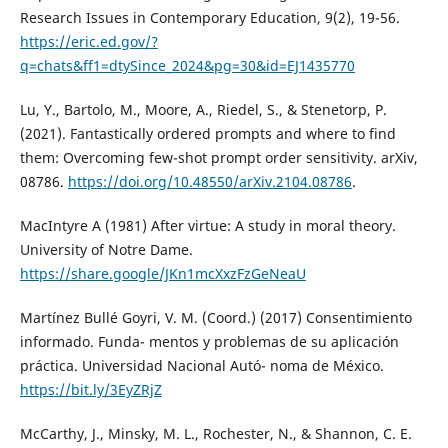
Research Issues in Contemporary Education, 9(2), 19-56.
https://eric.ed.gov/?
q=chats&ff1=dtySince_2024&pg=30&id=EJ1435770
Lu, Y., Bartolo, M., Moore, A., Riedel, S., & Stenetorp, P.
(2021). Fantastically ordered prompts and where to find
them: Overcoming few-shot prompt order sensitivity. arXiv,
08786.
https://doi.org/10.48550/arXiv.2104.08786
.
MacIntyre A (1981) After virtue: A study in moral theory.
University of Notre Dame.
https://share.google/JKn1mcXxzFzGeNeaU
Martínez Bullé Goyri, V. M. (Coord.) (2017) Consentimiento
informado. Funda- mentos y problemas de su aplicación
práctica. Universidad Nacional Autó- noma de México.
https://bit.ly/3EyZRjZ
McCarthy, J., Minsky, M. L., Rochester, N., & Shannon, C. E.