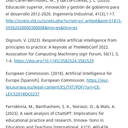
Díaz-Canel-Bermúdez, M., y García-Cuevas, J. L. (2020).
Educación superior, innovación y gestión de gobierno para
el desarrollo 2012-2020. Ingeniería Industrial, 41(3),1-17.
http://scielo.sld.cu/scielo.php?script=sci_arttext&pid=S1815-
59362020000300008&lng=es&tlng=es
Dignum, V. (2023). Responsible artificial intelligence from
principles to practice: A keynote at TheWebConf 2022.
Association for Computing Machinery sigir Forum, 56(1), 3,
1-6.
https://doi.org/10.1145/3582524.3582529
European Commission. (2018). Artificial Intelligence for
Europe [Spanish]. European Commission.
https://eur-
lex.europa.eu/legal-content/ES/TXT/PDF/?uri=CE-
LEX:52018DC0237
Farrokhnia, M., Banihashem, S. K., Noroozi, O., & Wals, A.
(2023). A swot analysis of ChatGPT: Implications for
educational practice and research. Innova- tions in
Education and Teaching International, 61(3), 460-474.