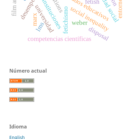
desigualdad social
resultados educativos
instituciones
fetish
universidad
social inequality
fetichismo
marx
weber
lms
disposal
competencias científicas
Número actual
Idioma
English