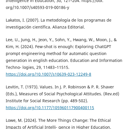
Intelligence in Education, 30, 121–204. https://doi.
org/10.1007/s40593-019-00186-y
Lakatos, I. (2007). La metodología de los programas de
investigación científica. Alianza Editorial.
Lee, U., Jung, H., Jeon, Y., Sohn, Y., Hwang, W., Moon, J., &
Kim, H. (2024). Few-shot is enough: Exploring ChatGPT
prompt engineering method for automatic question
generation in english education. Education and Information
Techno- logies, 29, 11483–11515.
https://doi.org/10.1007/s10639-023-12249-8
Levitin, T. (1973). Values. In J. P. Robinson & P. R. Shaver
(Eds.), Measures of Social Psychological Attitudes. (Rev.ed)
Institute for Social Research (pp. 489-502).
https://doi.org/10.1177/105960117900400115
Lowe, M. (2024). The More Things Change: The Ethical
Impacts of Artificial Intelli- gence in Higher Education.