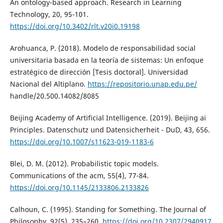
An ontology-based approach. Research in Learning
Technology, 20, 95-101.
https://doi.org/10.3402/rlt.v20i0.19198
Arohuanca, P. (2018). Modelo de responsabilidad social
universitaria basada en la teoría de sistemas: Un enfoque
estratégico de dirección [Tesis doctoral]. Universidad
Nacional del Altiplano.
https://repositorio.unap.edu.pe/
handle/20.500.14082/8085
Beijing Academy of Artificial Intelligence. (2019). Beijing ai
Principles. Datenschutz und Datensicherheit - DuD, 43, 656.
https://doi.org/10.1007/s11623-019-1183-6
Blei, D. M. (2012). Probabilistic topic models.
Communications of the acm, 55(4), 77-84.
https://doi.org/10.1145/2133806.2133826
Calhoun, C. (1995). Standing for Something. The Journal of
Philosophy, 92(5), 235–260.
https://doi.org/10.2307/2940917