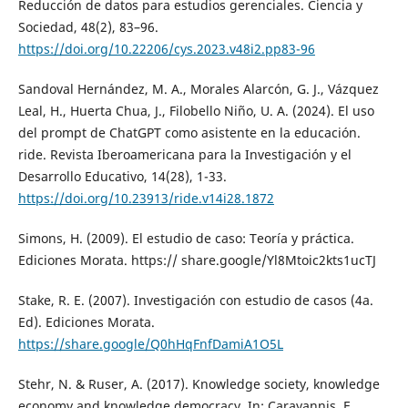
Reducción de datos para estudios gerenciales. Ciencia y
Sociedad, 48(2), 83–96.
https://doi.org/10.22206/cys.2023.v48i2.pp83-96
Sandoval Hernández, M. A., Morales Alarcón, G. J., Vázquez
Leal, H., Huerta Chua, J., Filobello Niño, U. A. (2024). El uso
del prompt de ChatGPT como asistente en la educación.
ride. Revista Iberoamericana para la Investigación y el
Desarrollo Educativo, 14(28), 1-33.
https://doi.org/10.23913/ride.v14i28.1872
Simons, H. (2009). El estudio de caso: Teoría y práctica.
Ediciones Morata. https:// share.google/Yl8Mtoic2kts1ucTJ
Stake, R. E. (2007). Investigación con estudio de casos (4a.
Ed). Ediciones Morata.
https://share.google/Q0hHqFnfDamiA1O5L
Stehr, N. & Ruser, A. (2017). Knowledge society, knowledge
economy and knowledge democracy. In: Carayannis, E.,