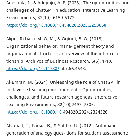
Adeshola, I., & Adepoju, A. P. (2023). The opportunities and
challenges of ChatGPT in education. Interactive Learning
Environments, 32(10), 6159-6172.
https://doi.org/10.1080/10494820.2023.2253858
Akpor-Robaro, M. O. M., & Oginni, B. O. (2018).
Organizational behavior, mana- gement theory and
organizational structure: an overview of the inter-rela-
tionship. Archives of Business Research, 6(6), 1-10.
https://doi.org/10.14738/
abr.66.4643.
Al-Emran, M. (2024). Unleashing the role of ChatGPT in
metaverse learning envi- ronments: Opportunities,
challenges, and future research agendas. Interactive
Learning Environments, 32(10),7497–7506.
https://doi.org/10.1080/10
494820.2024.2324326
Alsubait, T., Parsia, B., & Sattler, U. (2012). Automatic
generation of analogy ques- tions for student assessment: