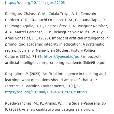
https://doi.org/10.1111/ajps.12103
Rodríguez Chávez, C. M., Colala Troya, A. L., Zenozain
Cordero, C. R., Guanuchi Orellana, L. M., Cahuana Tapia, R.
D., Pongo Aguila, O. E., Castro Pérez, L. A., Vásquez Ramírez,
A. A., Martel Carranza, C. P., Velasquez Velasquez, W. L. y
Arias Gonzáles, J. L. (2023). Impact of artificial intelligence in
promo- ting academic integrity in education: A systematic
review. Journal of Nami- bian Studies: History Politics
Culture, 33(1s), 71-85.
https://typeset.io/pdf/
impact-of-
artificial-intelligence-in-promoting-academic-3k0ei9hp.pdf
Rospigliosi, P. (2023). Artificial intelligence in teaching and
learning: what ques- tions should we ask of ChatGPT?
Interactive Learning Environments, 31(1), 1-3.
https://doi.org/10.1080/10494820.2023.2180191
Rueda-Sánchez, M., P., Armas, W., J., & Sigala-Paparella, S.-
P. (2023). Análisis cualitativo por categorías a priori: