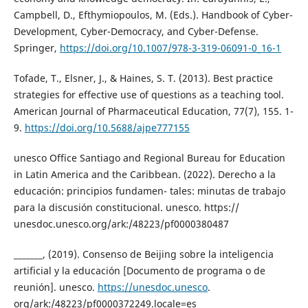
Campbell, D., Efthymiopoulos, M. (Eds.). Handbook of Cyber-
Development, Cyber-Democracy, and Cyber-Defense.
Springer,
https://doi.org/10.1007/978-3-319-06091-0_16-1
Tofade, T., Elsner, J., & Haines, S. T. (2013). Best practice
strategies for effective use of questions as a teaching tool.
American Journal of Pharmaceutical Education, 77(7), 155. 1-
9.
https://doi.org/10.5688/ajpe777155
unesco Office Santiago and Regional Bureau for Education
in Latin America and the Caribbean. (2022). Derecho a la
educación: principios fundamen- tales: minutas de trabajo
para la discusión constitucional. unesco. https://
unesdoc.unesco.org/ark:/48223/pf0000380487
_______, (2019). Consenso de Beijing sobre la inteligencia
artificial y la educación [Documento de programa o de
reunión]. unesco.
https://unesdoc.unesco
.
org/ark:/48223/pf0000372249.locale=es