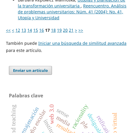
la transformación universitaria
,
Reencuentro. Análisis
de problemas universitarios: Núm. 41 (2004): No. 41,
Utopía y Universidad
<<
<
12
13
14
15
16
17
18
19
20
21
>
>>
También puede
Iniciar una búsqueda de similitud avanzada
para este artículo.
Enviar un artículo
Palabras clave
racionality
web 3.0
film and teaching
enajenación
sense
desempeño escolar
entorno virtual
reification
media
institutions
ple