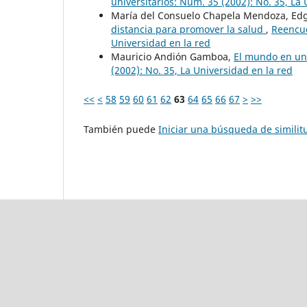
universitarios: Núm. 35 (2002): No. 35, La
María del Consuelo Chapela Mendoza, Edga
distancia para promover la salud
,
Reencue
Universidad en la red
Mauricio Andión Gamboa,
El mundo en un
(2002): No. 35, La Universidad en la red
<<
<
58
59
60
61
62
63
64
65
66
67
>
>>
También puede
Iniciar una búsqueda de simili