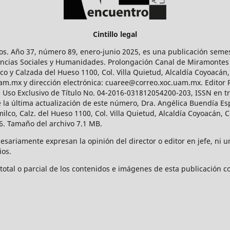
Cintillo legal
os. Año 37, número 89, enero-junio 2025, es una publicación sem
Ciencias Sociales y Humanidades. Prolongación Canal de Miramontes
ico y Calzada del Hueso 1100, Col. Villa Quietud, Alcaldía Coyoacán,
uam.mx y dirección electrónica: cuaree@correo.xoc.uam.mx. Editor
l Uso Exclusivo de Título No. 04-2016-031812054200-203, ISSN en tr
 última actualización de este número, Dra. Angélica Buendía Esp
o, Calz. del Hueso 1100, Col. Villa Quietud, Alcaldía Coyoacán, C
. Tamaño del archivo 7.1 MB.
ariamente expresan la opinión del director o editor en jefe, ni una
ios.
tal o parcial de los contenidos e imágenes de esta publicación con