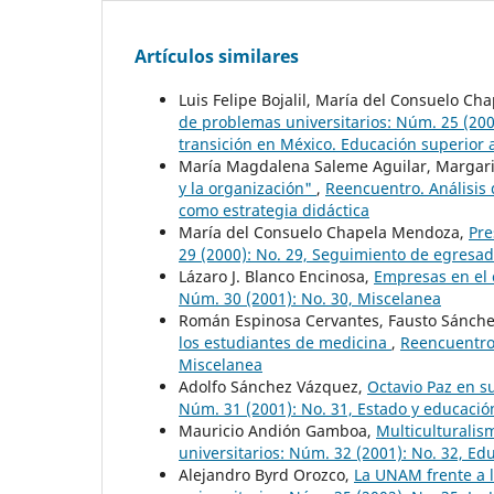
Artículos similares
Luis Felipe Bojalil, María del Consuelo C
de problemas universitarios: Núm. 25 (2006)
transición en México. Educación superior
María Magdalena Saleme Aguilar, Margari
y la organización"
,
Reencuentro. Análisis 
como estrategia didáctica
María del Consuelo Chapela Mendoza,
Pre
29 (2000): No. 29, Seguimiento de egresa
Lázaro J. Blanco Encinosa,
Empresas en el 
Núm. 30 (2001): No. 30, Miscelanea
Román Espinosa Cervantes, Fausto Sánche
los estudiantes de medicina
,
Reencuentro.
Miscelanea
Adolfo Sánchez Vázquez,
Octavio Paz en s
Núm. 31 (2001): No. 31, Estado y educació
Mauricio Andión Gamboa,
Multiculturalis
universitarios: Núm. 32 (2001): No. 32, Ed
Alejandro Byrd Orozco,
La UNAM frente a 