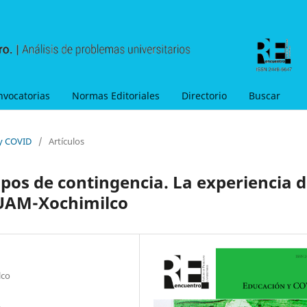
nvocatorias
Normas Editoriales
Directorio
Buscar
 y COVID
/
Artículos
os de contingencia. La experiencia 
 UAM-Xochimilco
lco