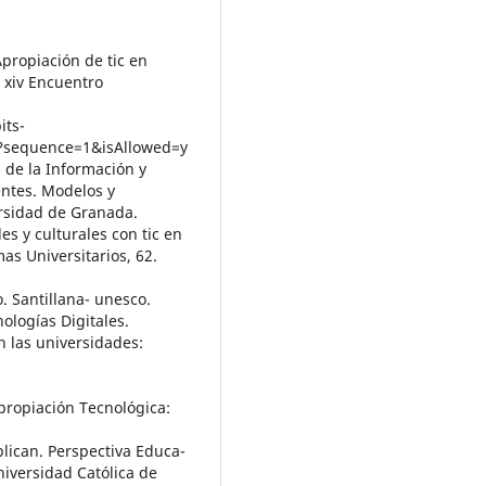
Apropiación de tic en
. xiv Encuentro
its-
 ?sequence=1&isAllowed=y
s de la Información y
entes. Modelos y
ersidad de Granada.
les y culturales con tic en
as Universitarios, 62.
o. Santillana- unesco.
logías Digitales.
en las universidades:
 Apropiación Tecnológica:
plican. Perspectiva Educa-
niversidad Católica de