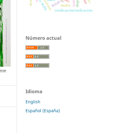
instituciones
disposal
fetish
media
cosificación/reificación
Número actual
Idioma
English
Español (España)