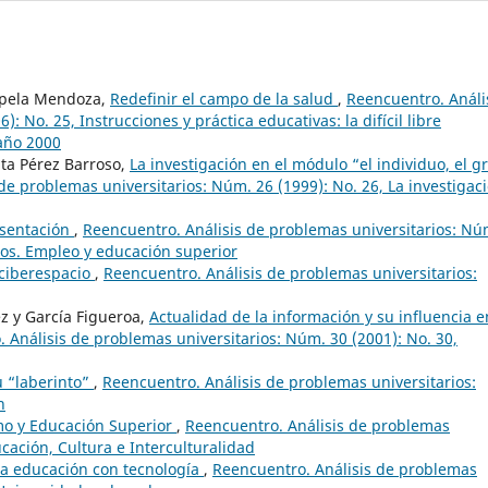
hapela Mendoza,
Redefinir el campo de la salud
,
Reencuentro. Análi
: No. 25, Instrucciones y práctica educativas: la difícil libre
 año 2000
ta Pérez Barroso,
La investigación en el módulo “el individuo, el g
de problemas universitarios: Núm. 26 (1999): No. 26, La investigac
sentación
,
Reencuentro. Análisis de problemas universitarios: Nú
dos. Empleo y educación superior
ciberespacio
,
Reencuentro. Análisis de problemas universitarios:
z y García Figueroa,
Actualidad de la información y su influencia e
 Análisis de problemas universitarios: Núm. 30 (2001): No. 30,
u “laberinto”
,
Reencuentro. Análisis de problemas universitarios:
n
mo y Educación Superior
,
Reencuentro. Análisis de problemas
ucación, Cultura e Interculturalidad
la educación con tecnología
,
Reencuentro. Análisis de problemas