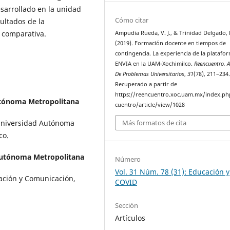
sarrollado en la unidad
Cómo citar
ultados de la
a comparativa.
Ampudia Rueda, V. J., & Trinidad Delgado, 
(2019). Formación docente en tiempos de
contingencia. La experiencia de la platafo
ENVIA en la UAM-Xochimilco.
Reencuentro. A
De Problemas Universitarios
,
31
(78), 211–234
Recuperado a partir de
https://reencuentro.xoc.uam.mx/index.ph
tónoma Metropolitana
cuentro/article/view/1028
Universidad Autónoma
Más formatos de cita
co.
Autónoma Metropolitana
Número
Vol. 31 Núm. 78 (31): Educación y
ción y Comunicación,
COVID
Sección
Artículos