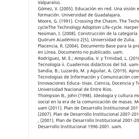
Valparaíso.
Gómez, V. (2005). Educación en red. Una visión
formación. Universidad de Guadalajara.
Moore, G. (1991). Crossing the Chasm. The Tech
cycleThe Technology Adoption Life-cycle. Harper
Neüman, I. (2008). Construcción de la categoría 
Quórum Académico 2(5), Universidad de Zulia.
Placencia, R. (2004). Documento Base para la pr
en Línea. Documento no publicado. uam.
Rodríguez, M. E.; Ampudia, V. y Trinidad, L. (201
Tecnología ii. Cuadernos didácticos del tid. uam-
Sandia, B.; Luzardo, M. y Aguilar, A. (2019). Apr
Tecnologías de Información y Comunicación co
Innovaciones Educa- tivas. Ciencia, Docencia y T
Universidad Nacional de Entre Ríos.
Thompson B., John (1998). Ideología y cultura mo
social en la era de la comunicación de masas. 
uam (2011). Plan de Desarrollo Institucional 20
(2007). Plan de Desarrollo Institucional 2007-20
, (2001). Plan de Desarrollo Institucional 2001-2
Desarrollo Institucional 1996-2001. uam.