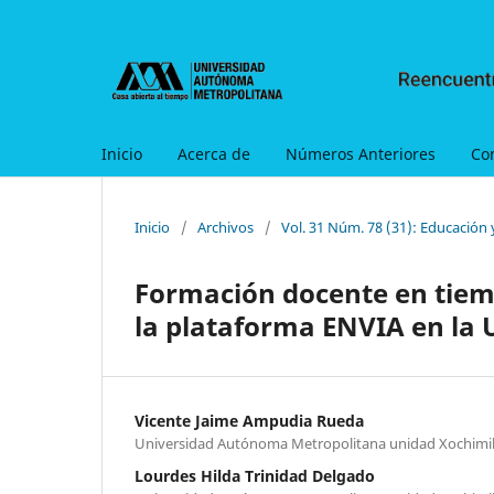
Inicio
Acerca de
Números Anteriores
Co
Inicio
/
Archivos
/
Vol. 31 Núm. 78 (31): Educación
Formación docente en tiemp
la plataforma ENVIA en la
Vicente Jaime Ampudia Rueda
Universidad Autónoma Metropolitana unidad Xochimi
Lourdes Hilda Trinidad Delgado