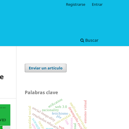
Registrarse
Entrar
Buscar
Enviar un artículo
de
Palabras clave
reification
entorno virtual
medios audiovisuales
web 3.0
social inequality
desigualdad social
desempeño escolar
racionality
fetichismo
resultados educativos
universidad
ple
scientific skills
institutions
lms
sense
weber
marx