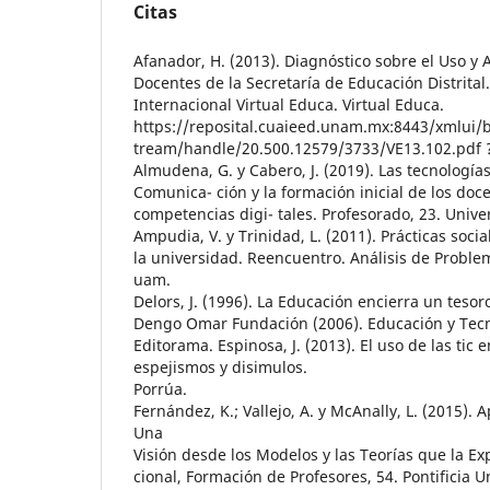
Citas
Afanador, H. (2013). Diagnóstico sobre el Uso y 
Docentes de la Secretaría de Educación Distrital
Internacional Virtual Educa. Virtual Educa.
https://reposital.cuaieed.unam.mx:8443/xmlui/b
tream/handle/20.500.12579/3733/VE13.102.pdf
Almudena, G. y Cabero, J. (2019). Las tecnología
Comunica- ción y la formación inicial de los doc
competencias digi- tales. Profesorado, 23. Univ
Ampudia, V. y Trinidad, L. (2011). Prácticas socia
la universidad. Reencuentro. Análisis de Problem
uam.
Delors, J. (1996). La Educación encierra un tesor
Dengo Omar Fundación (2006). Educación y Tecno
Editorama. Espinosa, J. (2013). El uso de las tic 
espejismos y disimulos.
Porrúa.
Fernández, K.; Vallejo, A. y McAnally, L. (2015).
Una
Visión desde los Modelos y las Teorías que la Ex
cional, Formación de Profesores, 54. Pontificia U