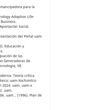
 emancipadora para la
nology Adoption Life-
 Business.
Aportación Social.
esentación del Portal uam
0). Educación y
x.
opiación de las
mo Generadoras de
ecnología, 58.
derna: Teoría crítica
México: uam-Xochimilco
11-2024. uam. uam-x
12. uam.
006. uam. , (1996). Plan de