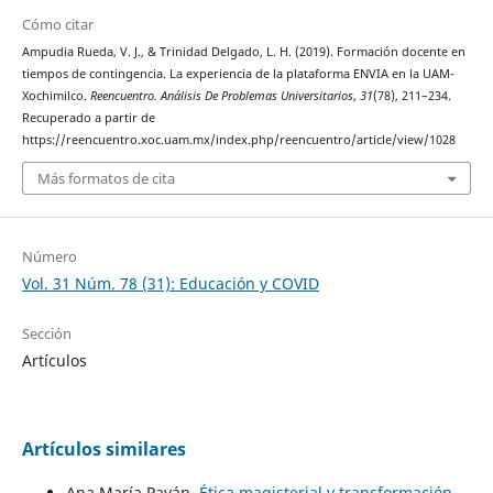
Cómo citar
Ampudia Rueda, V. J., & Trinidad Delgado, L. H. (2019). Formación docente en
tiempos de contingencia. La experiencia de la plataforma ENVIA en la UAM-
Xochimilco.
Reencuentro. Análisis De Problemas Universitarios
,
31
(78), 211–234.
Recuperado a partir de
https://reencuentro.xoc.uam.mx/index.php/reencuentro/article/view/1028
Más formatos de cita
Número
Vol. 31 Núm. 78 (31): Educación y COVID
Sección
Artículos
Artículos similares
Ana María Payán,
Ética magisterial y transformación