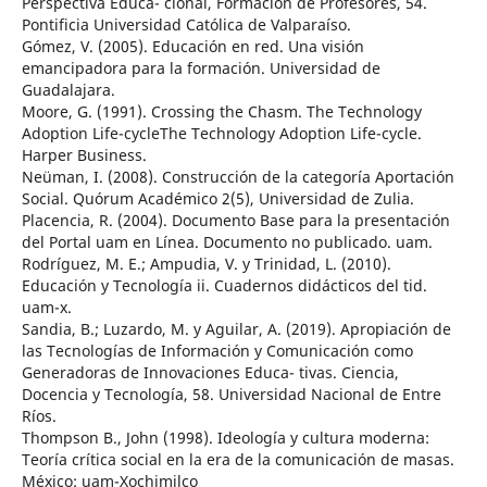
Perspectiva Educa- cional, Formación de Profesores, 54.
Pontificia Universidad Católica de Valparaíso.
Gómez, V. (2005). Educación en red. Una visión
emancipadora para la formación. Universidad de
Guadalajara.
Moore, G. (1991). Crossing the Chasm. The Technology
Adoption Life-cycleThe Technology Adoption Life-cycle.
Harper Business.
Neüman, I. (2008). Construcción de la categoría Aportación
Social. Quórum Académico 2(5), Universidad de Zulia.
Placencia, R. (2004). Documento Base para la presentación
del Portal uam en Línea. Documento no publicado. uam.
Rodríguez, M. E.; Ampudia, V. y Trinidad, L. (2010).
Educación y Tecnología ii. Cuadernos didácticos del tid.
uam-x.
Sandia, B.; Luzardo, M. y Aguilar, A. (2019). Apropiación de
las Tecnologías de Información y Comunicación como
Generadoras de Innovaciones Educa- tivas. Ciencia,
Docencia y Tecnología, 58. Universidad Nacional de Entre
Ríos.
Thompson B., John (1998). Ideología y cultura moderna:
Teoría crítica social en la era de la comunicación de masas.
México: uam-Xochimilco