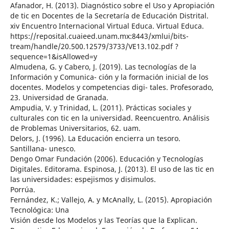
Afanador, H. (2013). Diagnóstico sobre el Uso y Apropiación
de tic en Docentes de la Secretaría de Educación Distrital.
xiv Encuentro Internacional Virtual Educa. Virtual Educa.
https://reposital.cuaieed.unam.mx:8443/xmlui/bits-
tream/handle/20.500.12579/3733/VE13.102.pdf ?
sequence=1&isAllowed=y
Almudena, G. y Cabero, J. (2019). Las tecnologías de la
Información y Comunica- ción y la formación inicial de los
docentes. Modelos y competencias digi- tales. Profesorado,
23. Universidad de Granada.
Ampudia, V. y Trinidad, L. (2011). Prácticas sociales y
culturales con tic en la universidad. Reencuentro. Análisis
de Problemas Universitarios, 62. uam.
Delors, J. (1996). La Educación encierra un tesoro.
Santillana- unesco.
Dengo Omar Fundación (2006). Educación y Tecnologías
Digitales. Editorama. Espinosa, J. (2013). El uso de las tic en
las universidades: espejismos y disimulos.
Porrúa.
Fernández, K.; Vallejo, A. y McAnally, L. (2015). Apropiación
Tecnológica: Una
Visión desde los Modelos y las Teorías que la Explican.