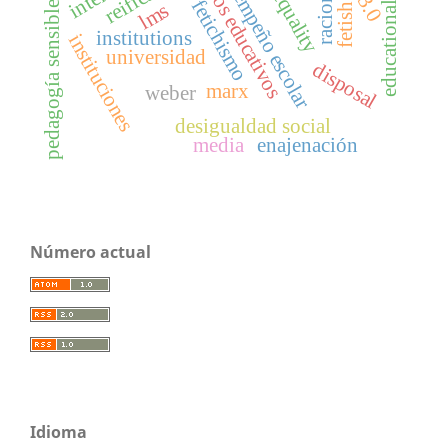
resultados educativos
educational results
desempeño escolar
fetichismo
lms
pedagogía sensible
fetish
institutions
instituciones
universidad
disposal
marx
weber
desigualdad social
media
enajenación
Número actual
Idioma