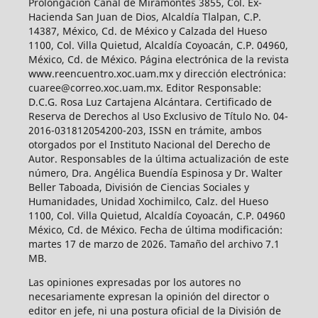
Prolongación Canal de Miramontes 3855, Col. Ex-
Hacienda San Juan de Dios, Alcaldía Tlalpan, C.P.
14387, México, Cd. de México y Calzada del Hueso
1100, Col. Villa Quietud, Alcaldía Coyoacán, C.P. 04960,
México, Cd. de México. Página electrónica de la revista
www.reencuentro.xoc.uam.mx y dirección electrónica:
cuaree@correo.xoc.uam.mx. Editor Responsable:
D.C.G. Rosa Luz Cartajena Alcántara. Certificado de
Reserva de Derechos al Uso Exclusivo de Título No. 04-
2016-031812054200-203, ISSN en trámite, ambos
otorgados por el Instituto Nacional del Derecho de
Autor. Responsables de la última actualización de este
número, Dra. Angélica Buendía Espinosa y Dr. Walter
Beller Taboada, División de Ciencias Sociales y
Humanidades, Unidad Xochimilco, Calz. del Hueso
1100, Col. Villa Quietud, Alcaldía Coyoacán, C.P. 04960
México, Cd. de México. Fecha de última modificación:
martes 17 de marzo de 2026. Tamaño del archivo 7.1
MB.
Las opiniones expresadas por los autores no
necesariamente expresan la opinión del director o
editor en jefe, ni una postura oficial de la División de