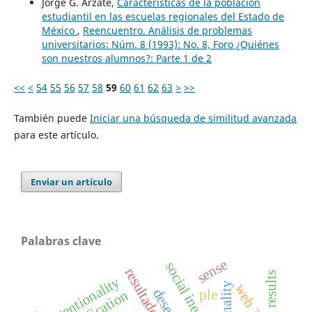
Jorge G. Arzate,
Características de la población
estudiantil en las escuelas regionales del Estado de
México
,
Reencuentro. Análisis de problemas
universitarios: Núm. 8 (1993): No. 8, Foro ¿Quiénes
son nuestros alumnos?: Parte 1 de 2
<<
<
54
55
56
57
58
59
60
61
62
63
>
>>
También puede
Iniciar una búsqueda de similitud avanzada
para este artículo.
Enviar un artículo
Palabras clave
sense
social inequality
intentionality
racionality
web 3.0
ple
reification