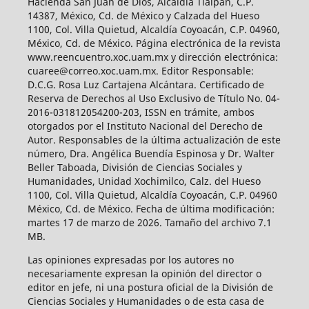
Hacienda San Juan de Dios, Alcaldía Tlalpan, C.P.
14387, México, Cd. de México y Calzada del Hueso
1100, Col. Villa Quietud, Alcaldía Coyoacán, C.P. 04960,
México, Cd. de México. Página electrónica de la revista
www.reencuentro.xoc.uam.mx y dirección electrónica:
cuaree@correo.xoc.uam.mx. Editor Responsable:
D.C.G. Rosa Luz Cartajena Alcántara. Certificado de
Reserva de Derechos al Uso Exclusivo de Título No. 04-
2016-031812054200-203, ISSN en trámite, ambos
otorgados por el Instituto Nacional del Derecho de
Autor. Responsables de la última actualización de este
número, Dra. Angélica Buendía Espinosa y Dr. Walter
Beller Taboada, División de Ciencias Sociales y
Humanidades, Unidad Xochimilco, Calz. del Hueso
1100, Col. Villa Quietud, Alcaldía Coyoacán, C.P. 04960
México, Cd. de México. Fecha de última modificación:
martes 17 de marzo de 2026. Tamaño del archivo 7.1
MB.
Las opiniones expresadas por los autores no
necesariamente expresan la opinión del director o
editor en jefe, ni una postura oficial de la División de
Ciencias Sociales y Humanidades o de esta casa de