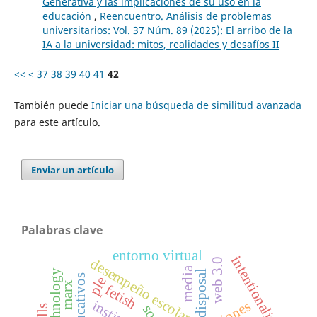
Generativa y las implicaciones de su uso en la
educación
,
Reencuentro. Análisis de problemas
universitarios: Vol. 37 Núm. 89 (2025): El arribo de la
IA a la universidad: mitos, realidades y desafíos II
<<
<
37
38
39
40
41
42
También puede
Iniciar una búsqueda de similitud avanzada
para este artículo.
Enviar un artículo
Palabras clave
entorno virtual
intentionality
desempeño escolar
web 3.0
media
disposal
ple
marx
fetish