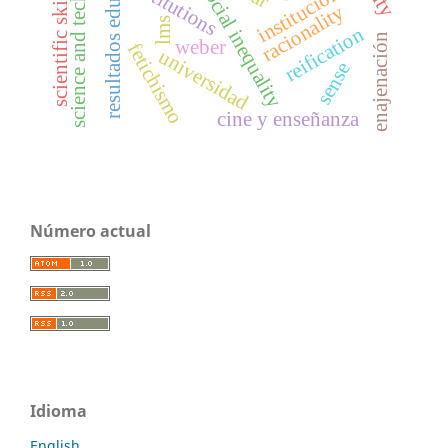
science and technology
resultados educativos
institutions
instituciones
social inequality
scientific skills
racionality
lms
reification
enajenación
weber
fetichismo
universidad
sense
cine y enseñanza
Número actual
Idioma
English