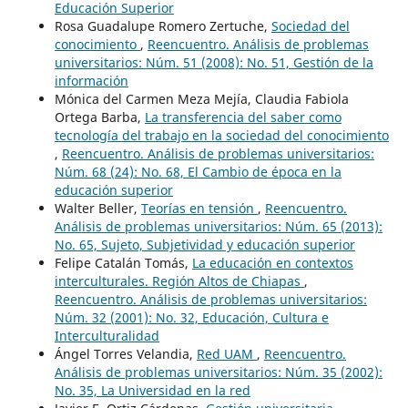
Educación Superior
Rosa Guadalupe Romero Zertuche,
Sociedad del
conocimiento
,
Reencuentro. Análisis de problemas
universitarios: Núm. 51 (2008): No. 51, Gestión de la
información
Mónica del Carmen Meza Mejía, Claudia Fabiola
Ortega Barba,
La transferencia del saber como
tecnología del trabajo en la sociedad del conocimiento
,
Reencuentro. Análisis de problemas universitarios:
Núm. 68 (24): No. 68, El Cambio de época en la
educación superior
Walter Beller,
Teorías en tensión
,
Reencuentro.
Análisis de problemas universitarios: Núm. 65 (2013):
No. 65, Sujeto, Subjetividad y educación superior
Felipe Catalán Tomás,
La educación en contextos
interculturales. Región Altos de Chiapas
,
Reencuentro. Análisis de problemas universitarios:
Núm. 32 (2001): No. 32, Educación, Cultura e
Interculturalidad
Ángel Torres Velandia,
Red UAM
,
Reencuentro.
Análisis de problemas universitarios: Núm. 35 (2002):
No. 35, La Universidad en la red