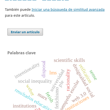
También puede
Iniciar una búsqueda de similitud avanzada
para este artículo.
Enviar un artículo
Palabras clave
scientific skills
disposal
intentionality
desigualdad social
reification
universidad
racionality
sense
lms
social inequality
desempeño escolar
ple
weber
fetichismo
resultados educativos
web 3.0
fetish
marx
instituciones
institutions