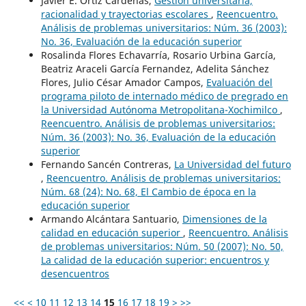
Javier E. Ortiz Cárdenas,
Gestión universitaria,
racionalidad y trayectorias escolares
,
Reencuentro.
Análisis de problemas universitarios: Núm. 36 (2003):
No. 36, Evaluación de la educación superior
Rosalinda Flores Echavarría, Rosario Urbina García,
Beatriz Araceli García Fernandez, Adelita Sánchez
Flores, Julio César Amador Campos,
Evaluación del
programa piloto de internado médico de pregrado en
la Universidad Autónoma Metropolitana-Xochimilco
,
Reencuentro. Análisis de problemas universitarios:
Núm. 36 (2003): No. 36, Evaluación de la educación
superior
Fernando Sancén Contreras,
La Universidad del futuro
,
Reencuentro. Análisis de problemas universitarios:
Núm. 68 (24): No. 68, El Cambio de época en la
educación superior
Armando Alcántara Santuario,
Dimensiones de la
calidad en educación superior
,
Reencuentro. Análisis
de problemas universitarios: Núm. 50 (2007): No. 50,
La calidad de la educación superior: encuentros y
desencuentros
<<
<
10
11
12
13
14
15
16
17
18
19
>
>>