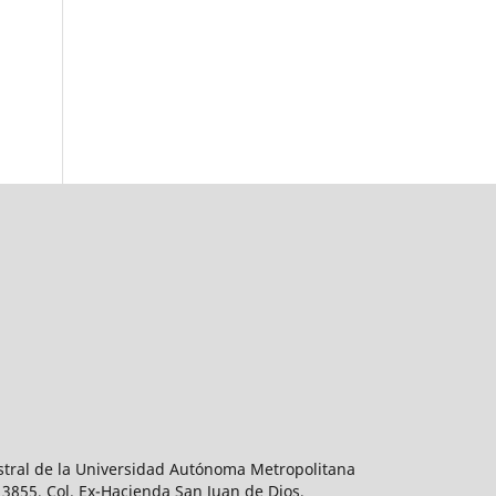
estral de la Universidad Autónoma Metropolitana
 3855, Col. Ex-Hacienda San Juan de Dios,