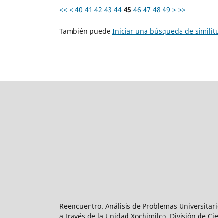
<<
<
40
41
42
43
44
45
46
47
48
49
>
>>
También puede
Iniciar una búsqueda de simili
Reencuentro. Análisis de Problemas Universitari
a través de la Unidad Xochimilco, División de 