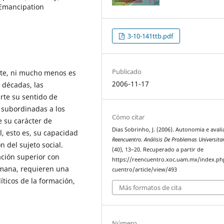
 Emancipation
3-10-141ttb.pdf
Publicado
nte, ni mucho menos es
2006-11-17
s décadas, las
rte su sentido de
” subordinadas a los
Cómo citar
 su carácter de
Dias Sobrinho, J. (2006). Autonomia e avali
l, esto es, su capacidad
Reencuentro. Análisis De Problemas Universita
n del sujeto social.
(40), 13–20. Recuperado a partir de
ación superior con
https://reencuentro.xoc.uam.mx/index.ph
umana, requieren una
cuentro/article/view/493
líticos de la formación,
Más formatos de cita
Número