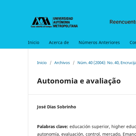
Inicio
Acerca de
Números Anteriores
Co
Inicio
/
Archivos
/
Núm. 40 (2004): No. 40, Encrucij
Autonomia e avaliação
José Dias Sobrinho
Palabras clave:
educación superior, higher educ
autonomía, evaluación, control, mercado, Emanci