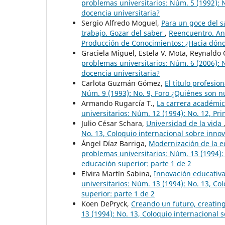
problemas universitarios: Núm. 5 (1992): 
docencia universitaria?
Sergio Alfredo Moguel,
Para un goce del s
trabajo. Gozar del saber
,
Reencuentro. Aná
Producción de Conocimientos: ¿Hacia dónde
Graciela Miguel, Estela V. Mota, Reynaldo C
problemas universitarios: Núm. 6 (2006): 
docencia universitaria?
Carlota Guzmán Gómez,
El título profesio
Núm. 9 (1993): No. 9, Foro ¿Quiénes son n
Armando Rugarcía T.,
La carrera académic
universitarios: Núm. 12 (1994): No. 12, Pr
Julio César Schara,
Universidad de la vida
No. 13, Coloquio internacional sobre inno
Ángel Díaz Barriga,
Modernización de la e
problemas universitarios: Núm. 13 (1994):
educación superior: parte 1 de 2
Elvira Martín Sabina,
Innovación educativa
universitarios: Núm. 13 (1994): No. 13, C
superior: parte 1 de 2
Koen DePryck,
Creando un futuro, creatin
13 (1994): No. 13, Coloquio internacional 