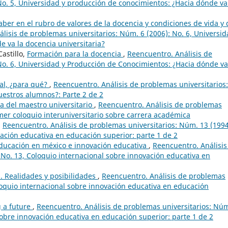
No. 5, Universidad y producción de conocimientos: ¿Hacia dónde va
aber en el rubro de valores de la docencia y condiciones de vida y 
lisis de problemas universitarios: Núm. 6 (2006): No. 6, Universid
 va la docencia universitaria?
astillo,
Formación para la docencia
,
Reencuentro. Análisis de
No. 6, Universidad y Producción de Conocimientos: ¿Hacia dónde va
nal, ¿para qué?
,
Reencuentro. Análisis de problemas universitarios:
uestros alumnos?: Parte 2 de 2
a del maestro universitario
,
Reencuentro. Análisis de problemas
imer coloquio interuniversitario sobre carrera académica
,
Reencuentro. Análisis de problemas universitarios: Núm. 13 (1994
vación educativa en educación superior: parte 1 de 2
ducación en méxico e innovación educativa
,
Reencuentro. Análisis
 No. 13, Coloquio internacional sobre innovación educativa en
. Realidades y posibilidades
,
Reencuentro. Análisis de problemas
oloquio internacional sobre innovación educativa en educación
g a future
,
Reencuentro. Análisis de problemas universitarios: Nú
sobre innovación educativa en educación superior: parte 1 de 2