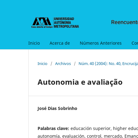
Inicio
Acerca de
Números Anteriores
Co
Inicio
/
Archivos
/
Núm. 40 (2004): No. 40, Encrucij
Autonomia e avaliação
José Dias Sobrinho
Palabras clave:
educación superior, higher educ
autonomía, evaluación, control, mercado, Emanci