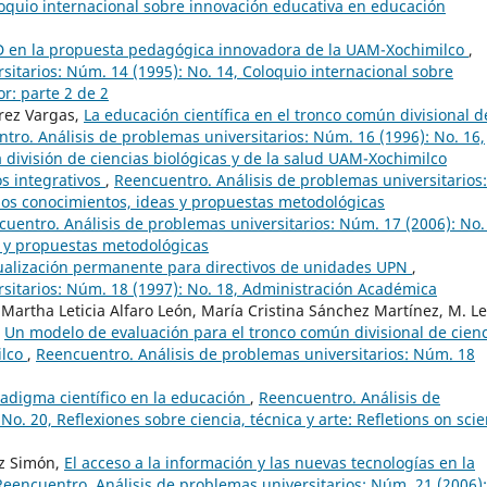
oloquio internacional sobre innovación educativa en educación
ID en la propuesta pedagógica innovadora de la UAM-Xochimilco
,
sitarios: Núm. 14 (1995): No. 14, Coloquio internacional sobre
r: parte 2 de 2
rez Vargas,
La educación científica en el tronco común divisional d
tro. Análisis de problemas universitarios: Núm. 16 (1996): No. 16,
 división de ciencias biológicas y de la salud UAM-Xochimilco
os integrativos
,
Reencuentro. Análisis de problemas universitarios:
 los conocimientos, ideas y propuestas metodológicas
uentro. Análisis de problemas universitarios: Núm. 17 (2006): No.
s y propuestas metodológicas
ualización permanente para directivos de unidades UPN
,
sitarios: Núm. 18 (1997): No. 18, Administración Académica
, Martha Leticia Alfaro León, María Cristina Sánchez Martínez, M. L
,
Un modelo de evaluación para el tronco común divisional de cien
ilco
,
Reencuentro. Análisis de problemas universitarios: Núm. 18
adigma científico en la educación
,
Reencuentro. Análisis de
o. 20, Reflexiones sobre ciencia, técnica y arte: Refletions on scie
ez Simón,
El acceso a la información y las nuevas tecnologías en la
Reencuentro. Análisis de problemas universitarios: Núm. 21 (2006):