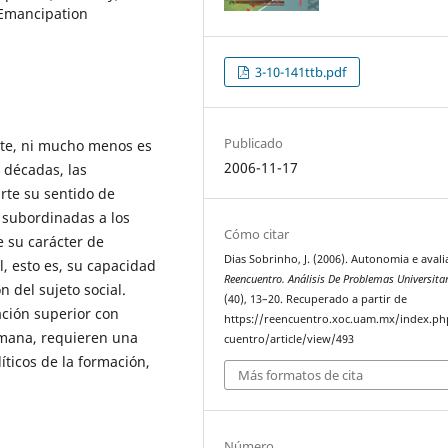
 Emancipation
3-10-141ttb.pdf
Publicado
nte, ni mucho menos es
2006-11-17
s décadas, las
rte su sentido de
” subordinadas a los
Cómo citar
 su carácter de
Dias Sobrinho, J. (2006). Autonomia e avali
l, esto es, su capacidad
Reencuentro. Análisis De Problemas Universita
n del sujeto social.
(40), 13–20. Recuperado a partir de
ación superior con
https://reencuentro.xoc.uam.mx/index.ph
umana, requieren una
cuentro/article/view/493
líticos de la formación,
Más formatos de cita
Número