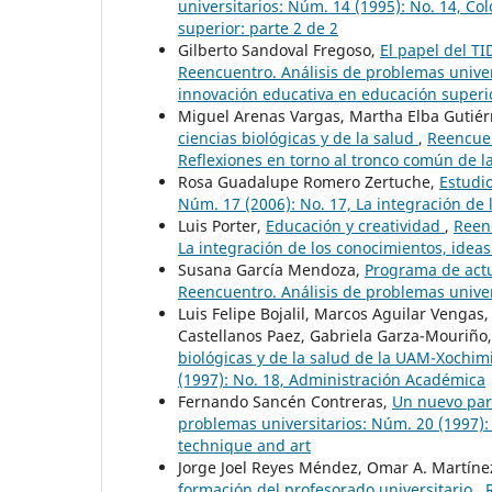
universitarios: Núm. 14 (1995): No. 14, C
superior: parte 2 de 2
Gilberto Sandoval Fregoso,
El papel del T
Reencuentro. Análisis de problemas univer
innovación educativa en educación superio
Miguel Arenas Vargas, Martha Elba Gutiér
ciencias biológicas y de la salud
,
Reencuen
Reflexiones en torno al tronco común de la
Rosa Guadalupe Romero Zertuche,
Estudi
Núm. 17 (2006): No. 17, La integración de
Luis Porter,
Educación y creatividad
,
Reenc
La integración de los conocimientos, idea
Susana García Mendoza,
Programa de act
Reencuentro. Análisis de problemas univer
Luis Felipe Bojalil, Marcos Aguilar Vengas
Castellanos Paez, Gabriela Garza-Mouriño
biológicas y de la salud de la UAM-Xochim
(1997): No. 18, Administración Académica
Fernando Sancén Contreras,
Un nuevo par
problemas universitarios: Núm. 20 (1997): N
technique and art
Jorge Joel Reyes Méndez, Omar A. Martín
formación del profesorado universitario
,