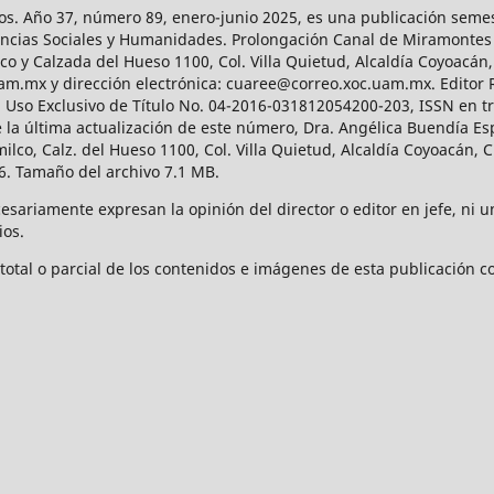
os. Año 37, número 89, enero-junio 2025, es una publicación sem
Ciencias Sociales y Humanidades. Prolongación Canal de Miramontes
ico y Calzada del Hueso 1100, Col. Villa Quietud, Alcaldía Coyoacán,
uam.mx y dirección electrónica: cuaree@correo.xoc.uam.mx. Editor
l Uso Exclusivo de Título No. 04-2016-031812054200-203, ISSN en tr
 última actualización de este número, Dra. Angélica Buendía Esp
o, Calz. del Hueso 1100, Col. Villa Quietud, Alcaldía Coyoacán, C
. Tamaño del archivo 7.1 MB.
ariamente expresan la opinión del director o editor en jefe, ni una
ios.
tal o parcial de los contenidos e imágenes de esta publicación con