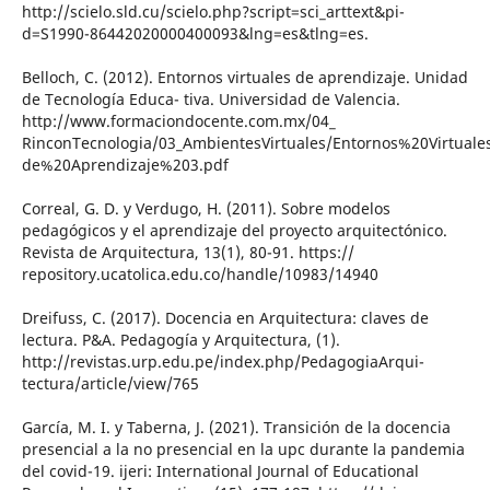
http://scielo.sld.cu/scielo.php?script=sci_arttext&pi-
d=S1990-86442020000400093&lng=es&tlng=es.
Belloch, C. (2012). Entornos virtuales de aprendizaje. Unidad
de Tecnología Educa- tiva. Universidad de Valencia.
http://www.formaciondocente.com.mx/04_
RinconTecnologia/03_AmbientesVirtuales/Entornos%20Virtual
de%20Aprendizaje%203.pdf
Correal, G. D. y Verdugo, H. (2011). Sobre modelos
pedagógicos y el aprendizaje del proyecto arquitectónico.
Revista de Arquitectura, 13(1), 80-91. https://
repository.ucatolica.edu.co/handle/10983/14940
Dreifuss, C. (2017). Docencia en Arquitectura: claves de
lectura. P&A. Pedagogía y Arquitectura, (1).
http://revistas.urp.edu.pe/index.php/PedagogiaArqui-
tectura/article/view/765
García, M. I. y Taberna, J. (2021). Transición de la docencia
presencial a la no presencial en la upc durante la pandemia
del covid-19. ijeri: International Journal of Educational