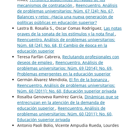
mecanismos de contratación
,
Reencuentro. Análisis
de problemas universitarios: Núm. 67 (24): No. 67,
Balances y retos: ¿Hacia una nueva generación de
políticas públicas en educación superior?
Lastra B. Rosalía S., Oscar Comas Rodríguez,
Las notas
graves de la sonata de los estímulos y la nota final
,
Reencuentro. Análisis de problemas universitarios:
Núm. 68 (24): No. 68, El Cambio de época en la
educación superior
Teresa Farfán Cabrera,
Reclutando profesionales con
deseos de empleo
,
Reencuentro. Análisis de
problemas universitarios: Núm. 69 (2014): No. 69,
Problemas emergentes en la educación superior
Germán Álvarez Mendiola,
El fin de la bonanza
,
Reencuentro. Análisis de problemas universitarios:
Núm. 60 (2011): No. 60, Educación superior privada
Rosalba Genoveva Ramírez García,
Dinámicas que se
entrecruzan en la atención de la demanda de
educación superior
,
Reencuentro. Análisis de
problemas universitarios: Núm. 60 (2011): No. 60,
Educación superior privada
Antonio Paoli Bolio, Vicente Ampudia Rueda, Lourdes