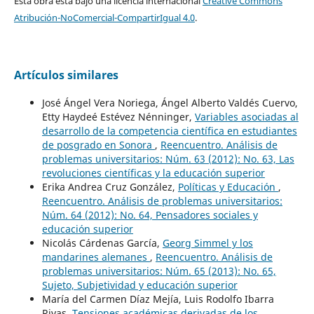
Esta obra está bajo una licencia internacional
Creative Commons
Atribución-NoComercial-CompartirIgual 4.0
.
Artículos similares
José Ángel Vera Noriega, Ángel Alberto Valdés Cuervo,
Etty Haydeé Estévez Nénninger,
Variables asociadas al
desarrollo de la competencia científica en estudiantes
de posgrado en Sonora
,
Reencuentro. Análisis de
problemas universitarios: Núm. 63 (2012): No. 63, Las
revoluciones científicas y la educación superior
Erika Andrea Cruz González,
Políticas y Educación
,
Reencuentro. Análisis de problemas universitarios:
Núm. 64 (2012): No. 64, Pensadores sociales y
educación superior
Nicolás Cárdenas García,
Georg Simmel y los
mandarines alemanes
,
Reencuentro. Análisis de
problemas universitarios: Núm. 65 (2013): No. 65,
Sujeto, Subjetividad y educación superior
María del Carmen Díaz Mejía, Luis Rodolfo Ibarra
Rivas,
Tensiones académicas derivadas de los