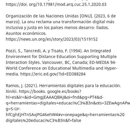
https://doi. org/10.17981/mod.arq.cuc.25.1.2020.03
Organización de las Naciones Unidas [ONU]. (2023, 6 de
marzo). La onu reclama una transformación digital más
inclusiva y justa en los países menos desarro- llados.
Asuntos económicos.
https://news.un.org/es/story/2023/03/1519152
Pozzi, S., Tancredi, A. y Tisato, F. (1994). An Integrated
Environment for Distance Education Supporting Multiple
Interaction Styles. Vancouver, BC, Canada; ED-MEDIA 94-
World Conference on Educational Multimedia and Hyper-
media. https://eric.ed.gov/?id=ED388284
Ramos, J. (2021). Herramientas digitales para la educación.
XinXii. https://books. google.es/books?
hl=es&lr=&id=GmgjEAAAQBAJ&oi=fnd&pg=PT4&d-
q=herramientas+digitales+educaci%C3%B3n&ots=3ZEwAgnAPw
g=S-Ur-
hfCghEjHTnSAvjPG46ehW4#v=onepage&q=herramientas%20
digitales%20educaci%C3%B3n&f=false