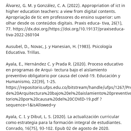
Álvarez, G. M. y González, C. A. (2022). Appropriation of ict in
higher education teachers: a view from digital contents.
Apropriação de tic em professores do ensino superior: um
olhar desde os conteúdos digitais. Praxis educa- tiva, 26(1),
77. https://dx.doi.org/https://doi.org/10.19137/praxiseduca-
tiva-2022-260104
Ausubel, D., Novac, J. y Hanesian, H. (1983). Psicología
Educativa. Trillas.
Ayala, E., Hernández C. y Prada R. (2020). Proceso educativo
en programas de Arqui- tectura bajo el aislamiento
preventivo obligatorio por causa del covid-19. Educación y
Humanismo, 22(39), 1-25.
https://repositorio.ufps.edu.co/bitstream/handle/ufps/126
de%20Arquitectura%20bajo%20el%20aislamiento%20preventiv
torio%20por%20causa%20del%20COVID-19.pdf ?
sequence=1&isAllowed=y
Ayala, C. I. y Dibut, L. S. (2020). La actualización curricular
como estrategia para la formación integral de estudiantes.
Conrado, 16(75), 93-102. Epub 02 de agosto de 2020.