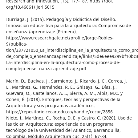
Research and Innovation, (15), 177-187. https://doi.
org/10.46661/ijeri.5015
Iturriaga, J. (2015). Pedagogía y Didáctica del Diseño.
Innovación educa- tiva para la arquitectura: Compromiso de
enseñanza/aprendizaje (Primera).
https://www.researchgate.net/profile/Jorge-Robles-
9/publica-
tion/337721050_La_interdisciplina_en_la_arquitectura_como_pr
de_complejo_ensenanzaaprendizaje/links/5de6eee9299bf10bc
La-interdisciplina-en-la-arquitectura-como-proceso-de-
complejo-ense- nanza-aprendizaje.pdf
Marín, D., Buelvas, J., Sarmiento, J., Ricardo, J. C., Correa, J.
L., Martínez, G., Hernández, R. E., Ghisays, G., Díaz, J.,
Guevara, O., Castellanos, A. I., Sierra, A. M., Albis, M.C. y
Cohen, É. (2018). Enfoques, teorías y perspectivas de la
Arquitectura y sus programas académicos.
https://repositorio.cecar.edu.co/handle/cecar/2856
Nieto, I., Martínez, C., Rocha, D. E. y Castro, C. (2020). Uso de
las tic en Arquitectura: experiencia de un programa
tecnólogo de la Universidad del Atlántico, Barranquilla,
Colombia. Módulo Arquitectura cuc, 25(1), 67-84.