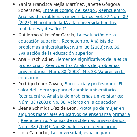
Yanira Francisca Mejía Martínez, Janette Góngora
Soberanes,
Entre el código y el sesgo
,
Reencuentro.
Análisis de problemas universitarios: Vol. 37 Núm. 89
(2025): El arribo de la IA a la universidad: mitos,
realidades y desafíos II
Guillermo Villaseñor García,
La evaluación de la
educación superior
,
Reencuentro. Análisis de
problemas universitarios: Núm. 36 (2003): No. 36,
Evaluación de la educación superior
Ana Hirsch Adler,
Elementos significativos de la ética
profesional
,
Reencuentro. Análisis de problemas
universitarios: Núm. 38 (2003): No. 38, Valores en la
educación
Rodrigo López Zavala,
Burocracia y profesorado. El
valor del liderazgo para el cambio universitario
,
Reencuentro. Análisis de problemas universitarios:
Núm. 38 (2003): No. 38, Valores en la educación
Ileana Schmidt Díaz de León,
Prototipo de mujer en
algunos materiales educativos de enseñanza primaria
,
Reencuentro. Análisis de problemas universitarios:
Núm. 38 (2003): No. 38, Valores en la educación
Lidia Camacho,
La Universidad, espacio para