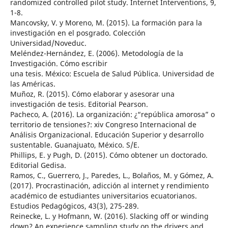
randomized controlled pilot study. Internet Interventions, 9,
1-8.
Mancovsky, V. y Moreno, M. (2015). La formación para la
investigación en el posgrado. Colección
Universidad/Noveduc.
Meléndez-Hernández, E. (2006). Metodología de la
Investigación. Cómo escribir
una tesis. México: Escuela de Salud Pública. Universidad de
las Américas.
Muñoz, R. (2015). Cómo elaborar y asesorar una
investigación de tesis. Editorial Pearson.
Pacheco, A. (2016). La organización: ¿“república amorosa” o
territorio de tensiones?: xiv Congreso Internacional de
Análisis Organizacional. Educación Superior y desarrollo
sustentable. Guanajuato, México. S/E.
Phillips, E. y Pugh, D. (2015). Cómo obtener un doctorado.
Editorial Gedisa.
Ramos, C., Guerrero, J., Paredes, L., Bolaños, M. y Gómez, A.
(2017). Procrastinación, adicción al internet y rendimiento
académico de estudiantes universitarios ecuatorianos.
Estudios Pedagógicos, 43(3), 275-289.
Reinecke, L. y Hofmann, W. (2016). Slacking off or winding
down? An experience sampling study on the drivers and