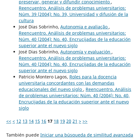
preservar, generar y difundir conocimiento
,
Reencuentro. Análisis de problemas universitarios:
Núm. 39 (2004): No. 39, Universidad y difusión de la
cultura
José Dias Sobrinho,
Autonomia e avaliação
,
Reencuentro. Análisis de problemas universitarios:
Núm. 40 (2004): No. 40, Encrucijadas de la educación
superior ante el nuevo siglo
José Dias Sobrinho,
Autonomía y evaluación
,
Reencuentro. Análisis de problemas universitarios:
Núm. 40 (2004): No. 40, Encrucijadas de la educación
superior ante el nuevo siglo
Patricio Montero Lagos,
Roles para la docencia
universitaria concordantes con las demandas
educacionales del nuevo siglo
,
Reencuentro. Análisis
de problemas universitarios: Núm. 40 (2004): No. 40,
Encrucijadas de la educación superior ante el nuevo
siglo
<<
<
12
13
14
15
16
17
18
19
20
21
>
>>
También puede
Iniciar una búsqueda de similitud avanzada