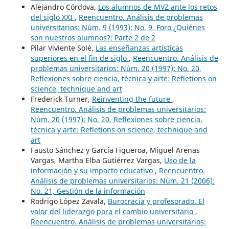
Alejandro Córdova,
Los alumnos de MVZ ante los retos
del siglo XXI
,
Reencuentro. Análisis de problemas
universitarios: Núm. 9 (1993): No. 9, Foro ¿Quiénes
son nuestros alumnos?: Parte 2 de 2
Pilar Viviente Solé,
Las enseñanzas artísticas
superiores en el fin de siglo
,
Reencuentro. Análisis de
problemas universitarios: Núm. 20 (1997): No. 20,
Reflexiones sobre ciencia, técnica y arte: Refletions on
science, technique and art
Frederick Turner,
Reinventing the future
,
Reencuentro. Análisis de problemas universitarios:
Núm. 20 (1997): No. 20, Reflexiones sobre ciencia,
técnica y arte: Refletions on science, technique and
art
Fausto Sánchez y García Figueroa, Miguel Arenas
Vargas, Martha Elba Gutiérrez Vargas,
Uso de la
información y su impacto educativo
,
Reencuentro.
Análisis de problemas universitarios: Núm. 21 (2006):
No. 21, Gestión de la información
Rodrigo López Zavala,
Burocracia y profesorado. El
valor del liderazgo para el cambio universitario
,
Reencuentro. Análisis de problemas universitarios: