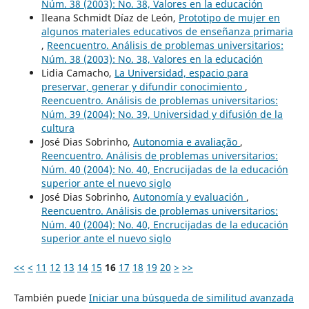
Núm. 38 (2003): No. 38, Valores en la educación
Ileana Schmidt Díaz de León,
Prototipo de mujer en
algunos materiales educativos de enseñanza primaria
,
Reencuentro. Análisis de problemas universitarios:
Núm. 38 (2003): No. 38, Valores en la educación
Lidia Camacho,
La Universidad, espacio para
preservar, generar y difundir conocimiento
,
Reencuentro. Análisis de problemas universitarios:
Núm. 39 (2004): No. 39, Universidad y difusión de la
cultura
José Dias Sobrinho,
Autonomia e avaliação
,
Reencuentro. Análisis de problemas universitarios:
Núm. 40 (2004): No. 40, Encrucijadas de la educación
superior ante el nuevo siglo
José Dias Sobrinho,
Autonomía y evaluación
,
Reencuentro. Análisis de problemas universitarios:
Núm. 40 (2004): No. 40, Encrucijadas de la educación
superior ante el nuevo siglo
<<
<
11
12
13
14
15
16
17
18
19
20
>
>>
También puede
Iniciar una búsqueda de similitud avanzada