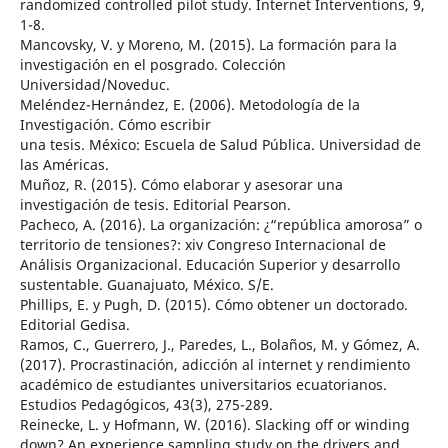
randomized controlled pilot study. Internet Interventions, 9,
1-8.
Mancovsky, V. y Moreno, M. (2015). La formación para la
investigación en el posgrado. Colección
Universidad/Noveduc.
Meléndez-Hernández, E. (2006). Metodología de la
Investigación. Cómo escribir
una tesis. México: Escuela de Salud Pública. Universidad de
las Américas.
Muñoz, R. (2015). Cómo elaborar y asesorar una
investigación de tesis. Editorial Pearson.
Pacheco, A. (2016). La organización: ¿“república amorosa” o
territorio de tensiones?: xiv Congreso Internacional de
Análisis Organizacional. Educación Superior y desarrollo
sustentable. Guanajuato, México. S/E.
Phillips, E. y Pugh, D. (2015). Cómo obtener un doctorado.
Editorial Gedisa.
Ramos, C., Guerrero, J., Paredes, L., Bolaños, M. y Gómez, A.
(2017). Procrastinación, adicción al internet y rendimiento
académico de estudiantes universitarios ecuatorianos.
Estudios Pedagógicos, 43(3), 275-289.
Reinecke, L. y Hofmann, W. (2016). Slacking off or winding
down? An experience sampling study on the drivers and