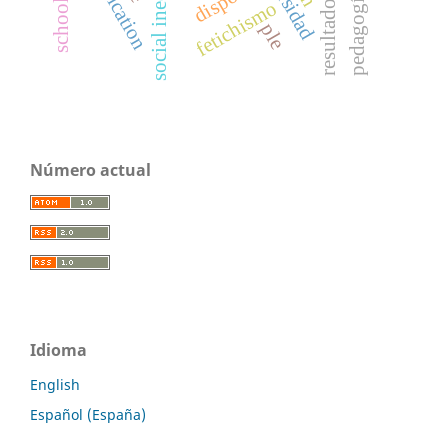
social inequality
reification
fetichismo
ple
Número actual
Idioma
English
Español (España)