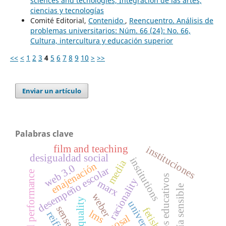
sciences and tecnologies, Integración de las artes,
ciencias y tecnologías
Comité Editorial,
Contenido
,
Reencuentro. Análisis de
problemas universitarios: Núm. 66 (24): No. 66,
Cultura, intercultura y educación superior
<<
<
1
2
3
4
5
6
7
8
9
10
>
>>
Enviar un artículo
Palabras clave
film and teaching
instituciones
desigualdad social
institutions
media
enajenación
web 3.0
desempeño escolar
school performance
resultados educativos
racionality
marx
pedagogía sensible
weber
universidad
sense
fetish
lms
disposal