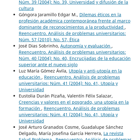
Núm. 39 (2004): No. 39, Universidad y difusión de la
cultura
Góngora Jaramillo Edgar M.,
Dilemas éticos en la
profesión académica contemporánea frente al marco
dominante de reconocimientos a la productividad
,
Reencuentro. Análisis de problemas universitarios:
Núm. 57 (2010): No. 57, Ética
José Dias Sobrinho,
Autonomía y evaluación
,
Reencuentro. Análisis de problemas universitarios:
Núm. 40 (2004): No. 40, Encrucijadas de la educación
superior ante el nuevo siglo
Luz María Gómez Ávila,
Utopía y anti-utopía en la
educación
,
Reencuentro. Análisis de problemas
universitarios: Núm. 41 (2004): No. 41, Utopía y
Universidad
Eustolia Durán Pizaña, Valentín Félix Salazar,
Creencias y valores en el posgrado, una utopía en la
formación
,
Reencuentro. Análisis de problemas
universitarios: Núm. 41 (2004): No. 41, Utopía y
Universidad
José Arturo Granados Cosme, Guadalupe Sánchez
Delgado, María Josefina García Herrera,
La revista
Salud Problema
,
Reencuentro. Análisis de problemas