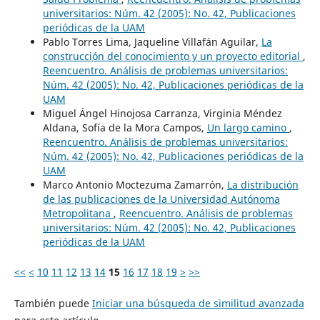
universitarios: Núm. 42 (2005): No. 42, Publicaciones
periódicas de la UAM
Pablo Torres Lima, Jaqueline Villafán Aguilar,
La
construcción del conocimiento y un proyecto editorial
,
Reencuentro. Análisis de problemas universitarios:
Núm. 42 (2005): No. 42, Publicaciones periódicas de la
UAM
Miguel Ángel Hinojosa Carranza, Virginia Méndez
Aldana, Sofía de la Mora Campos,
Un largo camino
,
Reencuentro. Análisis de problemas universitarios:
Núm. 42 (2005): No. 42, Publicaciones periódicas de la
UAM
Marco Antonio Moctezuma Zamarrón,
La distribución
de las publicaciones de la Universidad Autónoma
Metropolitana
,
Reencuentro. Análisis de problemas
universitarios: Núm. 42 (2005): No. 42, Publicaciones
periódicas de la UAM
<<
<
10
11
12
13
14
15
16
17
18
19
>
>>
También puede
Iniciar una búsqueda de similitud avanzada