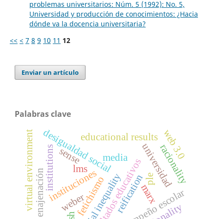
problemas universitarios: Núm. 5 (1992): No. 5,
Universidad y producción de conocimientos: ¿Hacia
dónde va la docencia universitaria?
<<
<
7
8
9
10
11
12
Enviar un artículo
Palabras clave
desigualdad social
web 3.0
virtual environment
educational results
universidad
racionality
institutions
sense
media
resultados educativos
lms
instituciones
enajenación
social inequality
reification
ple
fetichismo
marx
desempeño escolar
weber