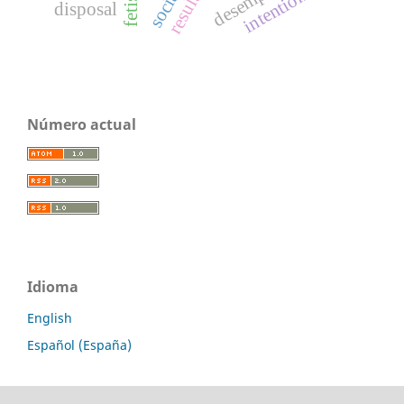
intentionality
fetish
disposal
Número actual
Idioma
English
Español (España)