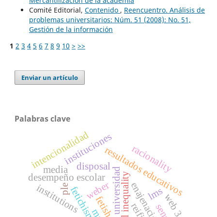
Mercantilización de la academia
Comité Editorial,
Contenido
,
Reencuentro. Análisis de
problemas universitarios: Núm. 51 (2008): No. 51,
Gestión de la información
1
2
3
4
5
6
7
8
9
10
>
>>
Enviar un artículo
Palabras clave
intencionalidad
instituciones
racionality
resultados educativos
disposal
media
universidad
social inequality
desempeño escolar
weber
enajenación
institutions
ple
fetichismo
lms
web 3.0
fetish
sense