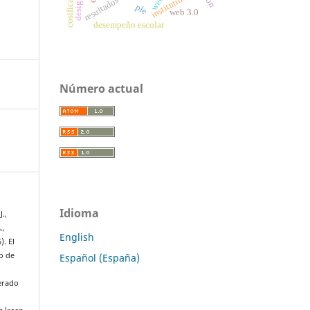
institutions
ple
web 3.0
desempeño escolar
Número actual
Idioma
J.,
.,
English
). El
io de
Español (España)
perado