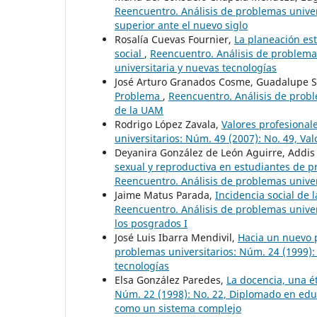
Reencuentro. Análisis de problemas univer
superior ante el nuevo siglo
Rosalía Cuevas Fournier,
La planeación est
social
,
Reencuentro. Análisis de problemas
universitaria y nuevas tecnologías
José Arturo Granados Cosme, Guadalupe S
Problema
,
Reencuentro. Análisis de probl
de la UAM
Rodrigo López Zavala,
Valores profesional
universitarios: Núm. 49 (2007): No. 49, Val
Deyanira González de León Aguirre, Addis
sexual y reproductiva en estudiantes de 
Reencuentro. Análisis de problemas univers
Jaime Matus Parada,
Incidencia social de 
Reencuentro. Análisis de problemas univers
los posgrados I
José Luis Ibarra Mendivil,
Hacia un nuevo 
problemas universitarios: Núm. 24 (1999): 
tecnologías
Elsa González Paredes,
La docencia, una é
Núm. 22 (1998): No. 22, Diplomado en educ
como un sistema complejo