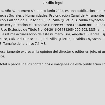
Cintillo legal
os. Año 37, número 89, enero-junio 2025, es una publicación sem
Ciencias Sociales y Humanidades. Prolongación Canal de Miramontes
ico y Calzada del Hueso 1100, Col. Villa Quietud, Alcaldía Coyoacán,
uam.mx y dirección electrónica: cuaree@correo.xoc.uam.mx. Editor
l Uso Exclusivo de Título No. 04-2016-031812054200-203, ISSN en tr
 última actualización de este número, Dra. Angélica Buendía Esp
o, Calz. del Hueso 1100, Col. Villa Quietud, Alcaldía Coyoacán, C
. Tamaño del archivo 7.1 MB.
ariamente expresan la opinión del director o editor en jefe, ni una
ios.
tal o parcial de los contenidos e imágenes de esta publicación con