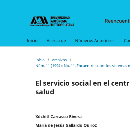
Inicio
Acerca de
Números Anteriores
Co
Inicio
/
Archivos
/
Núm. 11 (1994): No. 11, Encuentro sobre los sistemas 
El servicio social en el cent
salud
Xóchitl Carrasco Rivera
María de Jesús Gallardo Quiroz