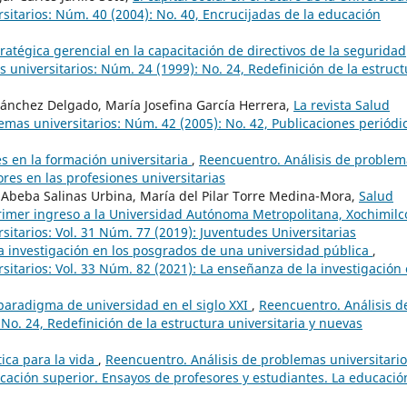
sitarios: Núm. 40 (2004): No. 40, Encrucijadas de la educación
ratégica gerencial en la capacitación de directivos de la seguridad
 universitarios: Núm. 24 (1999): No. 24, Redefinición de la estruct
ánchez Delgado, María Josefina García Herrera,
La revista Salud
emas universitarios: Núm. 42 (2005): No. 42, Publicaciones periódi
es en la formación universitaria
,
Reencuentro. Análisis de problem
ores en las profesiones universitarias
 Abeba Salinas Urbina, María del Pilar Torre Medina-Mora,
Salud
primer ingreso a la Universidad Autónoma Metropolitana, Xochimil
itarios: Vol. 31 Núm. 77 (2019): Juventudes Universitarias
la investigación en los posgrados de una universidad pública
,
itarios: Vol. 33 Núm. 82 (2021): La enseñanza de la investigación
paradigma de universidad en el siglo XXI
,
Reencuentro. Análisis d
No. 24, Redefinición de la estructura universitaria y nuevas
tica para la vida
,
Reencuentro. Análisis de problemas universitario
ación superior. Ensayos de profesores y estudiantes. La educació