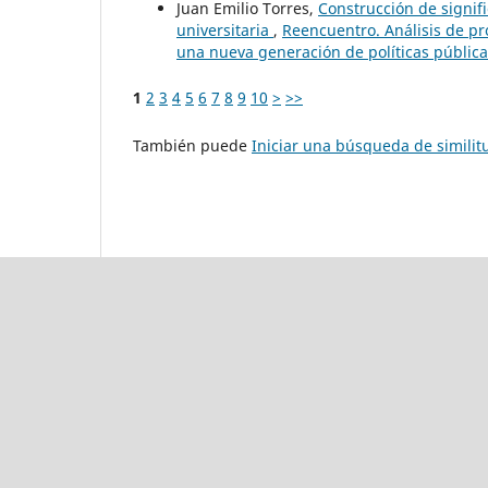
Juan Emilio Torres,
Construcción de signif
universitaria
,
Reencuentro. Análisis de pro
una nueva generación de políticas públic
1
2
3
4
5
6
7
8
9
10
>
>>
También puede
Iniciar una búsqueda de simili