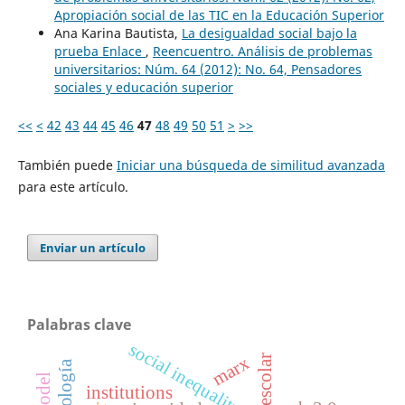
Apropiación social de las TIC en la Educación Superior
Ana Karina Bautista,
La desigualdad social bajo la
prueba Enlace
,
Reencuentro. Análisis de problemas
universitarios: Núm. 64 (2012): No. 64, Pensadores
sociales y educación superior
<<
<
42
43
44
45
46
47
48
49
50
51
>
>>
También puede
Iniciar una búsqueda de similitud avanzada
para este artículo.
Enviar un artículo
Palabras clave
social inequality
marx
institutions