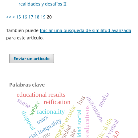
realidades y desafíos II
<<
<
15
16
17
18
19
20
También puede
Iniciar una búsqueda de similitud avanzada
para este artículo.
Enviar un artículo
Palabras clave
media
educational results
institutions
lms
sense
reification
weber
desempeño escolar
resultados educativos
racionality
disposal
desigualdad social
marx
social inequality
scientific skills
entorno virtual
ple