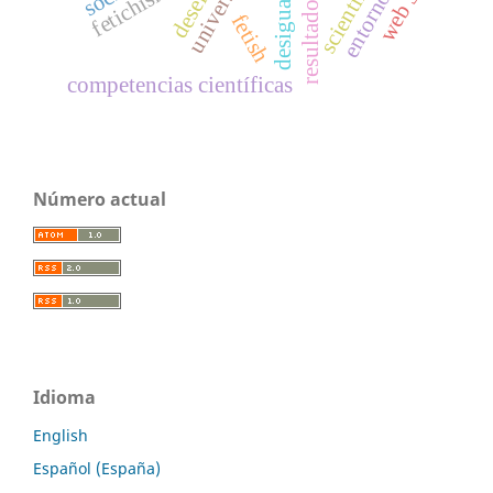
universidad
web 3.0
fetichismo
fetish
competencias científicas
Número actual
Idioma
English
Español (España)