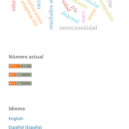
resultados educativos
social inequality
fetichismo
instituciones
enajenación
ple
sense
disposal
marx
intencionalidad
Número actual
Idioma
English
Español (España)