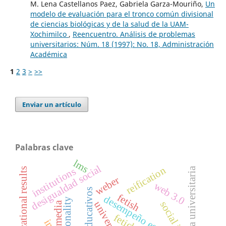
M. Lena Castellanos Paez, Gabriela Garza-Mouriño,
Un
modelo de evaluación para el tronco común divisional
de ciencias biológicas y de la salud de la UAM-
Xochimilco
,
Reencuentro. Análisis de problemas
universitarios: Núm. 18 (1997): No. 18, Administración
Académica
1
2
3
>
>>
Enviar un artículo
Palabras clave
lms
desigualdad social
reification
institutions
aula universitaria
educational results
weber
web 3.0
fetish
desempeño escolar
racionality
universidad
media