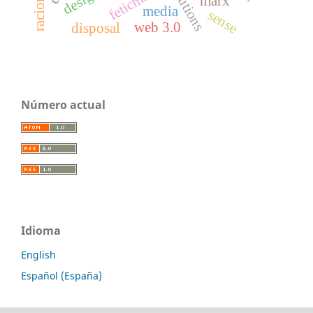
institutions
fetichismo
marx
media
sense
web 3.0
disposal
Número actual
Idioma
English
Español (España)