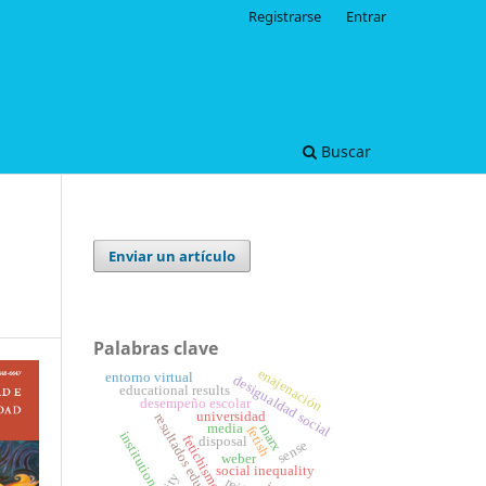
Registrarse
Entrar
Buscar
Enviar un artículo
Palabras clave
enajenación
entorno virtual
desigualdad social
educational results
desempeño escolar
universidad
resultados educativos
media
marx
fetish
institutions
fetichismo
disposal
sense
weber
social inequality