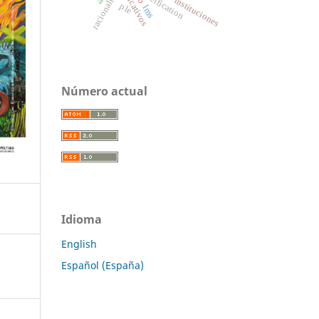
racionality
reification
instituciones
ple
lms
Número actual
Idioma
English
Español (España)