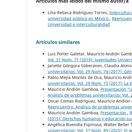
Artículos más leídos del mismo autor/a
Lilia-Rebeca Rodríguez Torres,
Intercultur
universidad pública en México
,
Reencuentr
Universidad e interculturalidad
Artículos similares
Luis Porter Galetar, Mauricio Andión Gam
Vol. 31 Núm. 77 (2019): Juventudes Univers
Janette Góngora Soberanes, Claudia Alon
universitarios: Vol. 29 Núm. 74 (2017): Gé
Pablo Mejía Montes de Oca, Mauricio An
universitarios: Vol. 29 Núm. 73 (2017): La
Mauricio Andión Gamboa,
Presentación “U
Análisis de problemas universitarios: Vol.
Oscar Comas Rodríguez, Mauricio Andió
Reencuentro. Análisis de problemas univer
Mauricio Andión Gamboa,
Presentación
,
R
(2015): Derechos humanos y educación su
Angélica Buendía Espinosa, Walter Beller
universitarios: Vol. 37 Núm. 89 (2025): El a