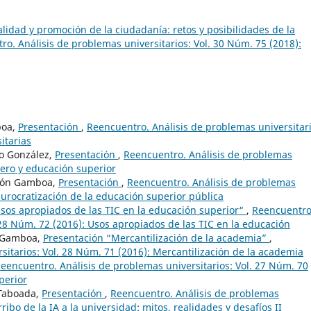
alidad y promoción de la ciudadanía: retos y posibilidades de la
o. Análisis de problemas universitarios: Vol. 30 Núm. 75 (2018):
boa,
Presentación
,
Reencuentro. Análisis de problemas universitari
itarias
so González,
Presentación
,
Reencuentro. Análisis de problemas
nero y educación superior
dión Gamboa,
Presentación
,
Reencuentro. Análisis de problemas
 burocratización de la educación superior pública
sos apropiados de las TIC en la educación superior“
,
Reencuentro
 28 Núm. 72 (2016): Usos apropiados de las TIC en la educación
n Gamboa,
Presentación “Mercantilización de la academia”
,
sitarios: Vol. 28 Núm. 71 (2016): Mercantilización de la academia
eencuentro. Análisis de problemas universitarios: Vol. 27 Núm. 70
perior
 Taboada,
Presentación
,
Reencuentro. Análisis de problemas
rribo de la IA a la universidad: mitos, realidades y desafíos II