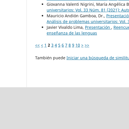
Giovanna Valenti Nigrini, María Angélica 
universitarios: Vol. 33 Núm. 81 (2021): Au
Mauricio Andión Gamboa, Dr.,
Presentació
Análisis de problemas universitarios: Vol.
Javier Vivaldo Lima,
Presentación
,
Reencue
enseñanza de las lenguas
<<
<
1
2
3
4
5
6
7
8
9
10
>
>>
También puede
Iniciar una búsqueda de simili