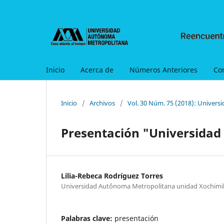
Inicio
Acerca de
Números Anteriores
Co
Inicio
/
Archivos
/
Vol. 30 Núm. 75 (2018): Universi
Presentación "Universidad 
Lilia-Rebeca Rodríguez Torres
Universidad Aut´ónoma Metropolitana unidad Xochimi
Palabras clave:
presentación