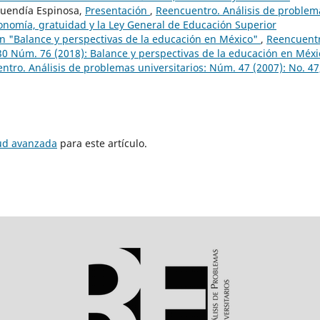
Buendía Espinosa,
Presentación
,
Reencuentro. Análisis de problem
tonomía, gratuidad y la Ley General de Educación Superior
n "Balance y perspectivas de la educación en México"
,
Reencuentr
 30 Núm. 76 (2018): Balance y perspectivas de la educación en Méxi
ntro. Análisis de problemas universitarios: Núm. 47 (2007): No. 47
tud avanzada
para este artículo.