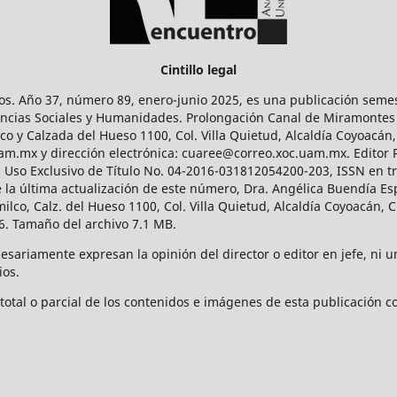
Cintillo legal
os. Año 37, número 89, enero-junio 2025, es una publicación sem
Ciencias Sociales y Humanidades. Prolongación Canal de Miramontes
ico y Calzada del Hueso 1100, Col. Villa Quietud, Alcaldía Coyoacán,
uam.mx y dirección electrónica: cuaree@correo.xoc.uam.mx. Editor
l Uso Exclusivo de Título No. 04-2016-031812054200-203, ISSN en tr
 última actualización de este número, Dra. Angélica Buendía Esp
o, Calz. del Hueso 1100, Col. Villa Quietud, Alcaldía Coyoacán, C
. Tamaño del archivo 7.1 MB.
ariamente expresan la opinión del director o editor en jefe, ni una
ios.
tal o parcial de los contenidos e imágenes de esta publicación con