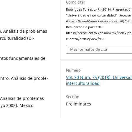
Cómo citar
Rodríguez Torres L.-R. (2019). Presentació
"Universidad e interculturalidad".
Reencuen
Análisis De Problemas Universitarios
,
30
(75), 
Recuperado a partir de
o. Análisis de problemas
https://reencuentro.xoc.uam.mx/index.ph
erculturalidad (Di-
cuentro/article/view/952
Más formatos de cita
mentos fundamentales del
Número
Vol. 30 Núm. 75 (2018): Universi
tro. Análisis de proble-
interculturalidad
Sección
 Análisis de problemas
Preliminares
yo 2002). México.