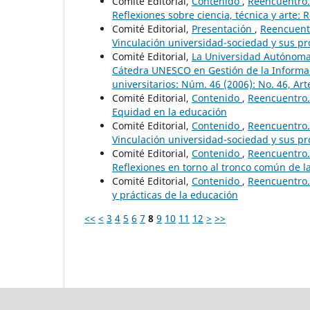
Comité Editorial,
Contenido
,
Reencuentro. 
Reflexiones sobre ciencia, técnica y arte: 
Comité Editorial,
Presentación
,
Reencuentr
Vinculación universidad-sociedad y sus p
Comité Editorial,
La Universidad Autónoma 
Cátedra UNESCO en Gestión de la Informa
universitarios: Núm. 46 (2006): No. 46, Art
Comité Editorial,
Contenido
,
Reencuentro. 
Equidad en la educación
Comité Editorial,
Contenido
,
Reencuentro. 
Vinculación universidad-sociedad y sus p
Comité Editorial,
Contenido
,
Reencuentro. 
Reflexiones en torno al tronco común de la
Comité Editorial,
Contenido
,
Reencuentro. 
y prácticas de la educación
<<
<
3
4
5
6
7
8
9
10
11
12
>
>>