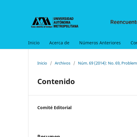
Inicio
Acerca de
Números Anteriores
Co
Inicio
/
Archivos
/
Núm. 69 (2014): No. 69, Problem
Contenido
Comité Editorial
Resumen