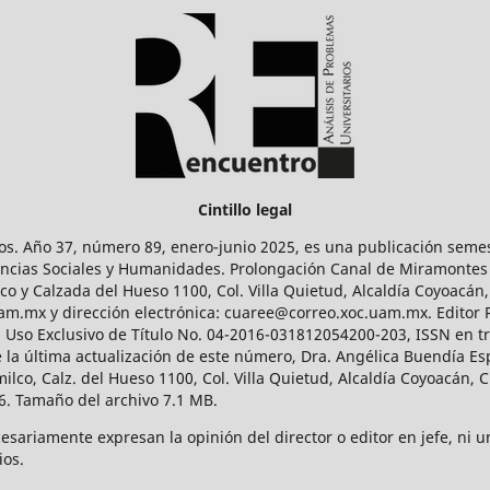
Cintillo legal
os. Año 37, número 89, enero-junio 2025, es una publicación sem
Ciencias Sociales y Humanidades. Prolongación Canal de Miramontes
ico y Calzada del Hueso 1100, Col. Villa Quietud, Alcaldía Coyoacán,
uam.mx y dirección electrónica: cuaree@correo.xoc.uam.mx. Editor
l Uso Exclusivo de Título No. 04-2016-031812054200-203, ISSN en tr
 última actualización de este número, Dra. Angélica Buendía Esp
o, Calz. del Hueso 1100, Col. Villa Quietud, Alcaldía Coyoacán, C
. Tamaño del archivo 7.1 MB.
ariamente expresan la opinión del director o editor en jefe, ni una
ios.