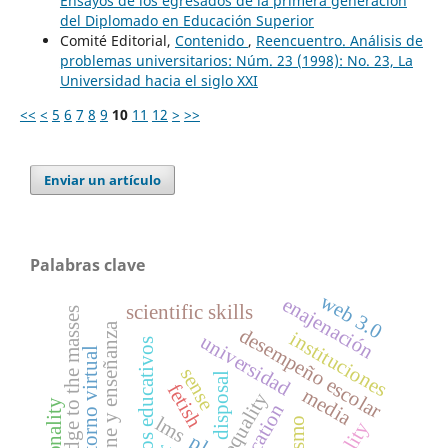
Ensayos de los egresados de la primera generación
del Diplomado en Educación Superior
Comité Editorial,
Contenido
,
Reencuentro. Análisis de
problemas universitarios: Núm. 23 (1998): No. 23, La
Universidad hacia el siglo XXI
<<
<
5
6
7
8
9
10
11
12
>
>>
Enviar un artículo
Palabras clave
web 3.0
enajenación
scientific skills
knowledge to the masses
cine y enseñanza
desempeño escolar
instituciones
universidad
resultados educativos
entorno virtual
sense
disposal
fetish
media
reification
lms
ple