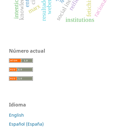
social inequality
intentionality
fetichismo
racionality
weber
marx
institutions
Número actual
Idioma
English
Español (España)