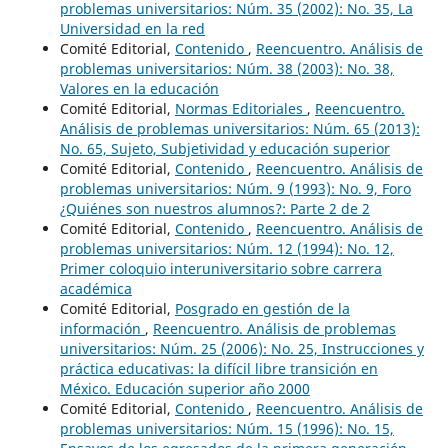
problemas universitarios: Núm. 35 (2002): No. 35, La
Universidad en la red
Comité Editorial,
Contenido
,
Reencuentro. Análisis de
problemas universitarios: Núm. 38 (2003): No. 38,
Valores en la educación
Comité Editorial,
Normas Editoriales
,
Reencuentro.
Análisis de problemas universitarios: Núm. 65 (2013):
No. 65, Sujeto, Subjetividad y educación superior
Comité Editorial,
Contenido
,
Reencuentro. Análisis de
problemas universitarios: Núm. 9 (1993): No. 9, Foro
¿Quiénes son nuestros alumnos?: Parte 2 de 2
Comité Editorial,
Contenido
,
Reencuentro. Análisis de
problemas universitarios: Núm. 12 (1994): No. 12,
Primer coloquio interuniversitario sobre carrera
académica
Comité Editorial,
Posgrado en gestión de la
información
,
Reencuentro. Análisis de problemas
universitarios: Núm. 25 (2006): No. 25, Instrucciones y
práctica educativas: la difícil libre transición en
México. Educación superior año 2000
Comité Editorial,
Contenido
,
Reencuentro. Análisis de
problemas universitarios: Núm. 15 (1996): No. 15,