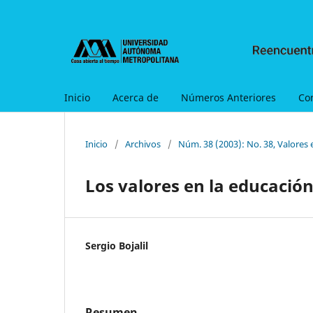
Inicio
Acerca de
Números Anteriores
Co
Inicio
/
Archivos
/
Núm. 38 (2003): No. 38, Valores 
Los valores en la educació
Sergio Bojalil
Resumen