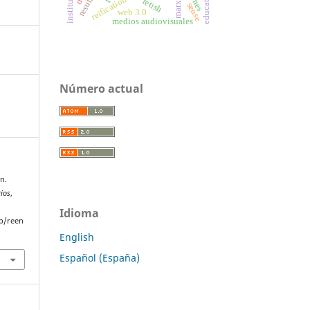
institutions
reification
fetish
marx
sense
web 3.0
medios audiovisuales
Número actual
ón.
rios
,
Idioma
p/reen
English
Español (España)