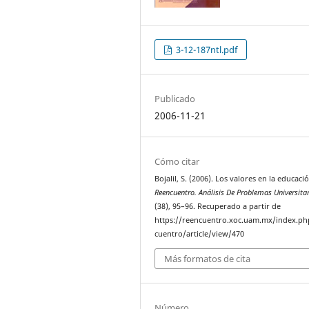
3-12-187ntl.pdf
Publicado
2006-11-21
Cómo citar
Bojalil, S. (2006). Los valores en la educaci
Reencuentro. Análisis De Problemas Universita
(38), 95–96. Recuperado a partir de
https://reencuentro.xoc.uam.mx/index.ph
cuentro/article/view/470
Más formatos de cita
Número