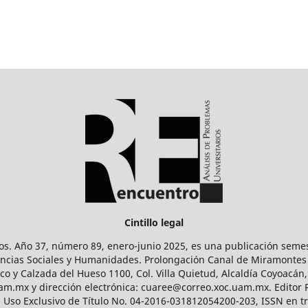
Cintillo legal
os. Año 37, número 89, enero-junio 2025, es una publicación sem
Ciencias Sociales y Humanidades. Prolongación Canal de Miramontes
ico y Calzada del Hueso 1100, Col. Villa Quietud, Alcaldía Coyoacán,
uam.mx y dirección electrónica: cuaree@correo.xoc.uam.mx. Editor
l Uso Exclusivo de Título No. 04-2016-031812054200-203, ISSN en tr