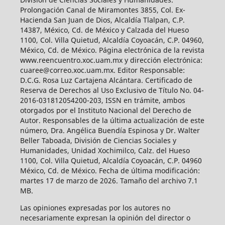
Prolongación Canal de Miramontes 3855, Col. Ex-
Hacienda San Juan de Dios, Alcaldía Tlalpan, C.P.
14387, México, Cd. de México y Calzada del Hueso
1100, Col. Villa Quietud, Alcaldía Coyoacán, C.P. 04960,
México, Cd. de México. Página electrónica de la revista
www.reencuentro.xoc.uam.mx y dirección electrónica:
cuaree@correo.xoc.uam.mx. Editor Responsable:
D.C.G. Rosa Luz Cartajena Alcántara. Certificado de
Reserva de Derechos al Uso Exclusivo de Título No. 04-
2016-031812054200-203, ISSN en trámite, ambos
otorgados por el Instituto Nacional del Derecho de
Autor. Responsables de la última actualización de este
número, Dra. Angélica Buendía Espinosa y Dr. Walter
Beller Taboada, División de Ciencias Sociales y
Humanidades, Unidad Xochimilco, Calz. del Hueso
1100, Col. Villa Quietud, Alcaldía Coyoacán, C.P. 04960
México, Cd. de México. Fecha de última modificación:
martes 17 de marzo de 2026. Tamaño del archivo 7.1
MB.
Las opiniones expresadas por los autores no
necesariamente expresan la opinión del director o