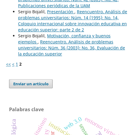
Publicaciones periódicas de la UAM
Sergio Bojalil,
Presentación
,
Reencuentro. Análisis de
problemas universitarios: Núm. 14 (1995): No. 14,
Coloquio internacional sobre innovación educativa en
educación superior: parte 2 de 2
Sergio Bojalil,
Motivación, confianza y buenos
ejemplos
,
Reencuentro. Análisis de problemas
universitarios: Núm. 36 (2003): No. 36, Evaluación de
la educación superior
<<
<
1
2
Enviar un artículo
Palabras clave
entorno virtual
web 3.0
institutions
instituciones
sense