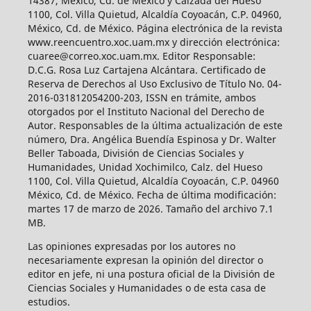
14387, México, Cd. de México y Calzada del Hueso
1100, Col. Villa Quietud, Alcaldía Coyoacán, C.P. 04960,
México, Cd. de México. Página electrónica de la revista
www.reencuentro.xoc.uam.mx y dirección electrónica:
cuaree@correo.xoc.uam.mx. Editor Responsable:
D.C.G. Rosa Luz Cartajena Alcántara. Certificado de
Reserva de Derechos al Uso Exclusivo de Título No. 04-
2016-031812054200-203, ISSN en trámite, ambos
otorgados por el Instituto Nacional del Derecho de
Autor. Responsables de la última actualización de este
número, Dra. Angélica Buendía Espinosa y Dr. Walter
Beller Taboada, División de Ciencias Sociales y
Humanidades, Unidad Xochimilco, Calz. del Hueso
1100, Col. Villa Quietud, Alcaldía Coyoacán, C.P. 04960
México, Cd. de México. Fecha de última modificación:
martes 17 de marzo de 2026. Tamaño del archivo 7.1
MB.
Las opiniones expresadas por los autores no
necesariamente expresan la opinión del director o
editor en jefe, ni una postura oficial de la División de
Ciencias Sociales y Humanidades o de esta casa de
estudios.