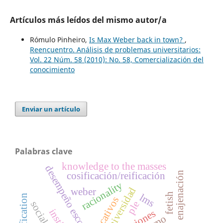
Artículos más leídos del mismo autor/a
Rómulo Pinheiro,
Is Max Weber back in town?
,
Reencuentro. Análisis de problemas universitarios:
Vol. 22 Núm. 58 (2010): No. 58, Comercialización del
conocimiento
Enviar un artículo
Palabras clave
knowledge to the masses
desempeño escolar
enajenación
cosificación/reificación
racionality
universidad
weber
fetish
lms
reification
ple