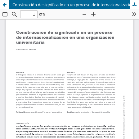
Construcción de significado en un proceso de internacionalización en una organización universitaria