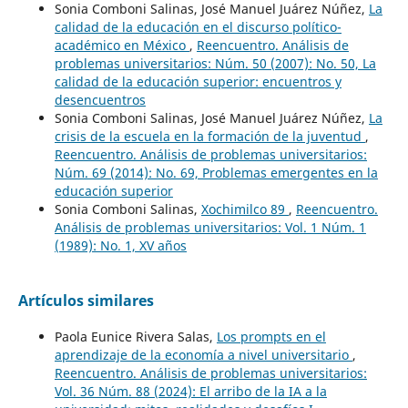
Sonia Comboni Salinas, José Manuel Juárez Núñez,
La
calidad de la educación en el discurso político-
académico en México
,
Reencuentro. Análisis de
problemas universitarios: Núm. 50 (2007): No. 50, La
calidad de la educación superior: encuentros y
desencuentros
Sonia Comboni Salinas, José Manuel Juárez Núñez,
La
crisis de la escuela en la formación de la juventud
,
Reencuentro. Análisis de problemas universitarios:
Núm. 69 (2014): No. 69, Problemas emergentes en la
educación superior
Sonia Comboni Salinas,
Xochimilco 89
,
Reencuentro.
Análisis de problemas universitarios: Vol. 1 Núm. 1
(1989): No. 1, XV años
Artículos similares
Paola Eunice Rivera Salas,
Los prompts en el
aprendizaje de la economía a nivel universitario
,
Reencuentro. Análisis de problemas universitarios:
Vol. 36 Núm. 88 (2024): El arribo de la IA a la