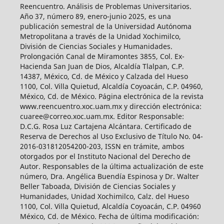
Reencuentro. Análisis de Problemas Universitarios.
Año 37, número 89, enero-junio 2025, es una
publicación semestral de la Universidad Autónoma
Metropolitana a través de la Unidad Xochimilco,
División de Ciencias Sociales y Humanidades.
Prolongación Canal de Miramontes 3855, Col. Ex-
Hacienda San Juan de Dios, Alcaldía Tlalpan, C.P.
14387, México, Cd. de México y Calzada del Hueso
1100, Col. Villa Quietud, Alcaldía Coyoacán, C.P. 04960,
México, Cd. de México. Página electrónica de la revista
www.reencuentro.xoc.uam.mx y dirección electrónica:
cuaree@correo.xoc.uam.mx. Editor Responsable:
D.C.G. Rosa Luz Cartajena Alcántara. Certificado de
Reserva de Derechos al Uso Exclusivo de Título No. 04-
2016-031812054200-203, ISSN en trámite, ambos
otorgados por el Instituto Nacional del Derecho de
Autor. Responsables de la última actualización de este
número, Dra. Angélica Buendía Espinosa y Dr. Walter
Beller Taboada, División de Ciencias Sociales y
Humanidades, Unidad Xochimilco, Calz. del Hueso
1100, Col. Villa Quietud, Alcaldía Coyoacán, C.P. 04960
México, Cd. de México. Fecha de última modificación: