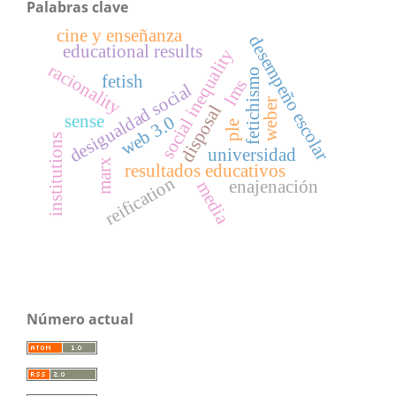
Palabras clave
cine y enseñanza
desempeño escolar
educational results
social inequality
racionality
fetichismo
fetish
lms
desigualdad social
weber
disposal
sense
web 3.0
ple
institutions
universidad
marx
resultados educativos
reification
enajenación
media
Número actual