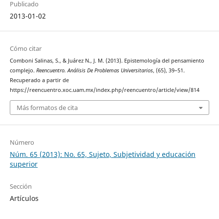
Publicado
2013-01-02
Cómo citar
Comboni Salinas, S., & Juárez N., J. M. (2013). Epistemología del pensamiento
complejo.
Reencuentro. Análisis De Problemas Universitarios
, (65), 39–51.
Recuperado a partir de
https://reencuentro.xoc.uam.mx/index.php/reencuentro/article/view/814
Más formatos de cita
Número
Núm. 65 (2013): No. 65, Sujeto, Subjetividad y educación
superior
Sección
Artículos