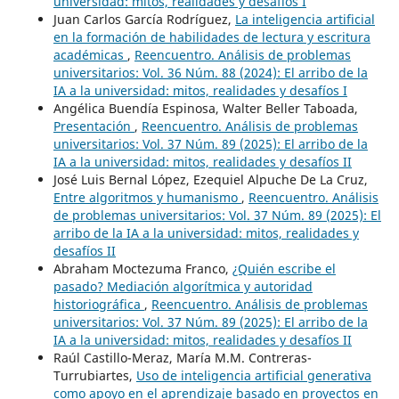
universidad: mitos, realidades y desafíos I
Juan Carlos García Rodríguez,
La inteligencia artificial
en la formación de habilidades de lectura y escritura
académicas
,
Reencuentro. Análisis de problemas
universitarios: Vol. 36 Núm. 88 (2024): El arribo de la
IA a la universidad: mitos, realidades y desafíos I
Angélica Buendía Espinosa, Walter Beller Taboada,
Presentación
,
Reencuentro. Análisis de problemas
universitarios: Vol. 37 Núm. 89 (2025): El arribo de la
IA a la universidad: mitos, realidades y desafíos II
José Luis Bernal López, Ezequiel Alpuche De La Cruz,
Entre algoritmos y humanismo
,
Reencuentro. Análisis
de problemas universitarios: Vol. 37 Núm. 89 (2025): El
arribo de la IA a la universidad: mitos, realidades y
desafíos II
Abraham Moctezuma Franco,
¿Quién escribe el
pasado? Mediación algorítmica y autoridad
historiográfica
,
Reencuentro. Análisis de problemas
universitarios: Vol. 37 Núm. 89 (2025): El arribo de la
IA a la universidad: mitos, realidades y desafíos II
Raúl Castillo-Meraz, María M.M. Contreras-
Turrubiartes,
Uso de inteligencia artificial generativa
como apoyo en el aprendizaje basado en proyectos en