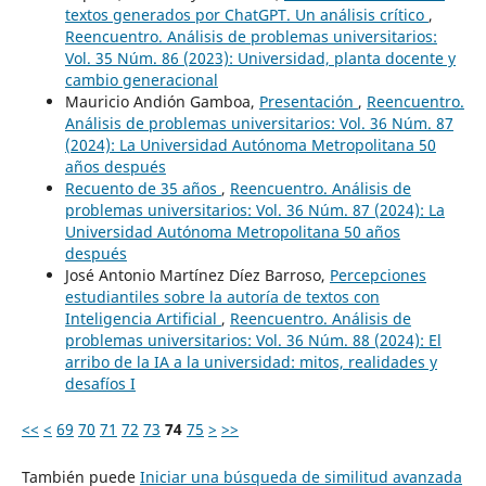
textos generados por ChatGPT. Un análisis crítico
,
Reencuentro. Análisis de problemas universitarios:
Vol. 35 Núm. 86 (2023): Universidad, planta docente y
cambio generacional
Mauricio Andión Gamboa,
Presentación
,
Reencuentro.
Análisis de problemas universitarios: Vol. 36 Núm. 87
(2024): La Universidad Autónoma Metropolitana 50
años después
Recuento de 35 años
,
Reencuentro. Análisis de
problemas universitarios: Vol. 36 Núm. 87 (2024): La
Universidad Autónoma Metropolitana 50 años
después
José Antonio Martínez Díez Barroso,
Percepciones
estudiantiles sobre la autoría de textos con
Inteligencia Artificial
,
Reencuentro. Análisis de
problemas universitarios: Vol. 36 Núm. 88 (2024): El
arribo de la IA a la universidad: mitos, realidades y
desafíos I
<<
<
69
70
71
72
73
74
75
>
>>
También puede
Iniciar una búsqueda de similitud avanzada