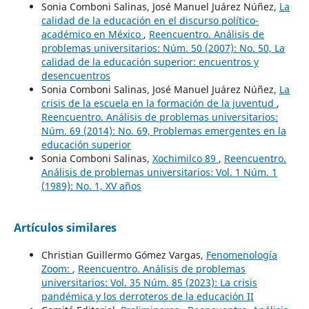
Sonia Comboni Salinas, José Manuel Juárez Núñez,
La
calidad de la educación en el discurso político-
académico en México
,
Reencuentro. Análisis de
problemas universitarios: Núm. 50 (2007): No. 50, La
calidad de la educación superior: encuentros y
desencuentros
Sonia Comboni Salinas, José Manuel Juárez Núñez,
La
crisis de la escuela en la formación de la juventud
,
Reencuentro. Análisis de problemas universitarios:
Núm. 69 (2014): No. 69, Problemas emergentes en la
educación superior
Sonia Comboni Salinas,
Xochimilco 89
,
Reencuentro.
Análisis de problemas universitarios: Vol. 1 Núm. 1
(1989): No. 1, XV años
Artículos similares
Christian Guillermo Gómez Vargas,
Fenomenología
Zoom:
,
Reencuentro. Análisis de problemas
universitarios: Vol. 35 Núm. 85 (2023): La crisis
pandémica y los derroteros de la educación II