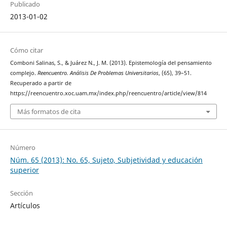
Publicado
2013-01-02
Cómo citar
Comboni Salinas, S., & Juárez N., J. M. (2013). Epistemología del pensamiento
complejo.
Reencuentro. Análisis De Problemas Universitarios
, (65), 39–51.
Recuperado a partir de
https://reencuentro.xoc.uam.mx/index.php/reencuentro/article/view/814
Más formatos de cita
Número
Núm. 65 (2013): No. 65, Sujeto, Subjetividad y educación
superior
Sección
Artículos