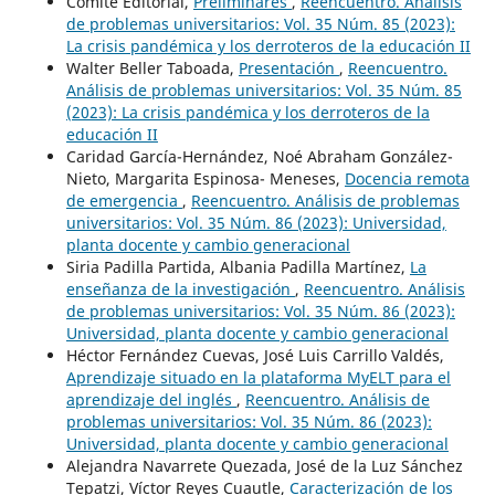
Comité Editorial,
Preliminares
,
Reencuentro. Análisis
de problemas universitarios: Vol. 35 Núm. 85 (2023):
La crisis pandémica y los derroteros de la educación II
Walter Beller Taboada,
Presentación
,
Reencuentro.
Análisis de problemas universitarios: Vol. 35 Núm. 85
(2023): La crisis pandémica y los derroteros de la
educación II
Caridad García-Hernández, Noé Abraham González-
Nieto, Margarita Espinosa- Meneses,
Docencia remota
de emergencia
,
Reencuentro. Análisis de problemas
universitarios: Vol. 35 Núm. 86 (2023): Universidad,
planta docente y cambio generacional
Siria Padilla Partida, Albania Padilla Martínez,
La
enseñanza de la investigación
,
Reencuentro. Análisis
de problemas universitarios: Vol. 35 Núm. 86 (2023):
Universidad, planta docente y cambio generacional
Héctor Fernández Cuevas, José Luis Carrillo Valdés,
Aprendizaje situado en la plataforma MyELT para el
aprendizaje del inglés
,
Reencuentro. Análisis de
problemas universitarios: Vol. 35 Núm. 86 (2023):
Universidad, planta docente y cambio generacional
Alejandra Navarrete Quezada, José de la Luz Sánchez
Tepatzi, Víctor Reyes Cuautle,
Caracterización de los