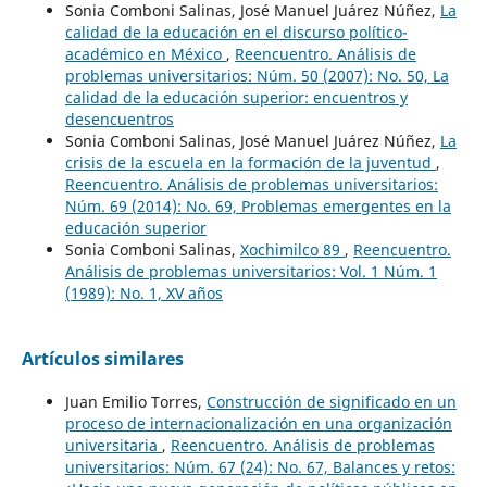
Sonia Comboni Salinas, José Manuel Juárez Núñez,
La
calidad de la educación en el discurso político-
académico en México
,
Reencuentro. Análisis de
problemas universitarios: Núm. 50 (2007): No. 50, La
calidad de la educación superior: encuentros y
desencuentros
Sonia Comboni Salinas, José Manuel Juárez Núñez,
La
crisis de la escuela en la formación de la juventud
,
Reencuentro. Análisis de problemas universitarios:
Núm. 69 (2014): No. 69, Problemas emergentes en la
educación superior
Sonia Comboni Salinas,
Xochimilco 89
,
Reencuentro.
Análisis de problemas universitarios: Vol. 1 Núm. 1
(1989): No. 1, XV años
Artículos similares
Juan Emilio Torres,
Construcción de significado en un
proceso de internacionalización en una organización
universitaria
,
Reencuentro. Análisis de problemas
universitarios: Núm. 67 (24): No. 67, Balances y retos: