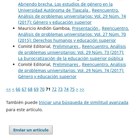
Abriendo brecha. Los estudios de género en la
Universidad Autónoma de Tlaxcala
,
Reencuentro.
Análisis de problemas universitarios: Vol. 29 Núm. 74
(2017): Género y educación superior
Mauricio Andión Gamboa,
Presentación
,
Reencuentro.
Análisis de problemas universitarios: Vol. 27 Núm. 70
(2015): Derechos humanos y educación superior
Comité Editorial,
Preliminares
,
Reencuentro. Análisis
de problemas universitarios: Vol. 29 Núm. 73 (2017):
La burocratización de la educación superior pública
Comité Editorial,
Preliminares
,
Reencuentro. Análisis
de problemas universitarios: Vol. 29 Núm. 74 (2017):
Género y educación superior
<<
<
66
67
68
69
70
71
72
73
74
75
>
>>
También puede
Iniciar una búsqueda de similitud avanzada
para este artículo.
Enviar un artículo