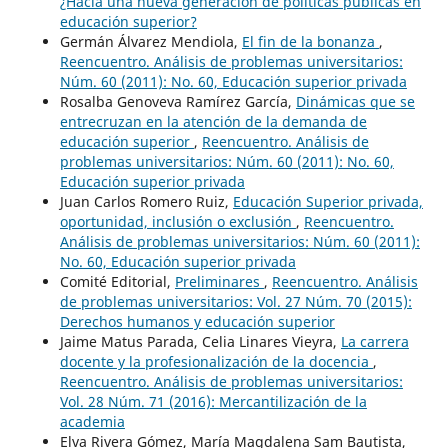
¿Hacia una nueva generación de políticas públicas en
educación superior?
Germán Álvarez Mendiola,
El fin de la bonanza
,
Reencuentro. Análisis de problemas universitarios:
Núm. 60 (2011): No. 60, Educación superior privada
Rosalba Genoveva Ramírez García,
Dinámicas que se
entrecruzan en la atención de la demanda de
educación superior
,
Reencuentro. Análisis de
problemas universitarios: Núm. 60 (2011): No. 60,
Educación superior privada
Juan Carlos Romero Ruiz,
Educación Superior privada,
oportunidad, inclusión o exclusión
,
Reencuentro.
Análisis de problemas universitarios: Núm. 60 (2011):
No. 60, Educación superior privada
Comité Editorial,
Preliminares
,
Reencuentro. Análisis
de problemas universitarios: Vol. 27 Núm. 70 (2015):
Derechos humanos y educación superior
Jaime Matus Parada, Celia Linares Vieyra,
La carrera
docente y la profesionalización de la docencia
,
Reencuentro. Análisis de problemas universitarios:
Vol. 28 Núm. 71 (2016): Mercantilización de la
academia
Elva Rivera Gómez, María Magdalena Sam Bautista,