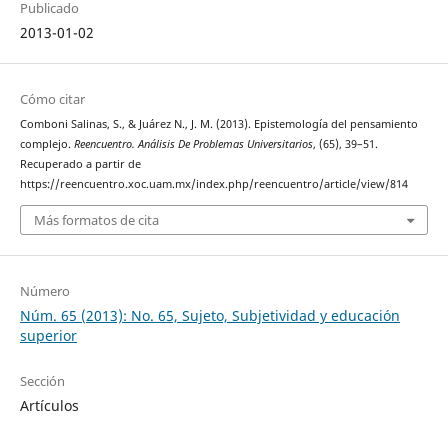
Publicado
2013-01-02
Cómo citar
Comboni Salinas, S., & Juárez N., J. M. (2013). Epistemología del pensamiento
complejo.
Reencuentro. Análisis De Problemas Universitarios
, (65), 39–51.
Recuperado a partir de
https://reencuentro.xoc.uam.mx/index.php/reencuentro/article/view/814
Más formatos de cita
Número
Núm. 65 (2013): No. 65, Sujeto, Subjetividad y educación
superior
Sección
Artículos