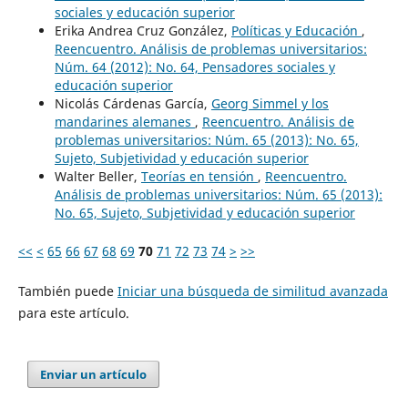
sociales y educación superior
Erika Andrea Cruz González,
Políticas y Educación
,
Reencuentro. Análisis de problemas universitarios:
Núm. 64 (2012): No. 64, Pensadores sociales y
educación superior
Nicolás Cárdenas García,
Georg Simmel y los
mandarines alemanes
,
Reencuentro. Análisis de
problemas universitarios: Núm. 65 (2013): No. 65,
Sujeto, Subjetividad y educación superior
Walter Beller,
Teorías en tensión
,
Reencuentro.
Análisis de problemas universitarios: Núm. 65 (2013):
No. 65, Sujeto, Subjetividad y educación superior
<<
<
65
66
67
68
69
70
71
72
73
74
>
>>
También puede
Iniciar una búsqueda de similitud avanzada
para este artículo.
Enviar un artículo