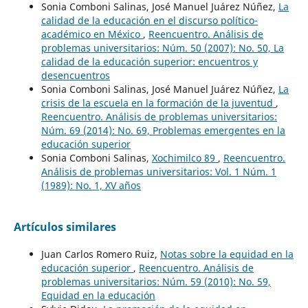
Sonia Comboni Salinas, José Manuel Juárez Núñez,
La
calidad de la educación en el discurso político-
académico en México
,
Reencuentro. Análisis de
problemas universitarios: Núm. 50 (2007): No. 50, La
calidad de la educación superior: encuentros y
desencuentros
Sonia Comboni Salinas, José Manuel Juárez Núñez,
La
crisis de la escuela en la formación de la juventud
,
Reencuentro. Análisis de problemas universitarios:
Núm. 69 (2014): No. 69, Problemas emergentes en la
educación superior
Sonia Comboni Salinas,
Xochimilco 89
,
Reencuentro.
Análisis de problemas universitarios: Vol. 1 Núm. 1
(1989): No. 1, XV años
Artículos similares
Juan Carlos Romero Ruiz,
Notas sobre la equidad en la
educación superior
,
Reencuentro. Análisis de
problemas universitarios: Núm. 59 (2010): No. 59,
Equidad en la educación