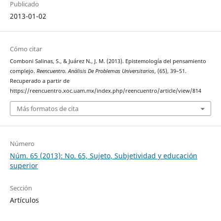
Publicado
2013-01-02
Cómo citar
Comboni Salinas, S., & Juárez N., J. M. (2013). Epistemología del pensamiento
complejo.
Reencuentro. Análisis De Problemas Universitarios
, (65), 39–51.
Recuperado a partir de
https://reencuentro.xoc.uam.mx/index.php/reencuentro/article/view/814
Más formatos de cita
Número
Núm. 65 (2013): No. 65, Sujeto, Subjetividad y educación
superior
Sección
Artículos