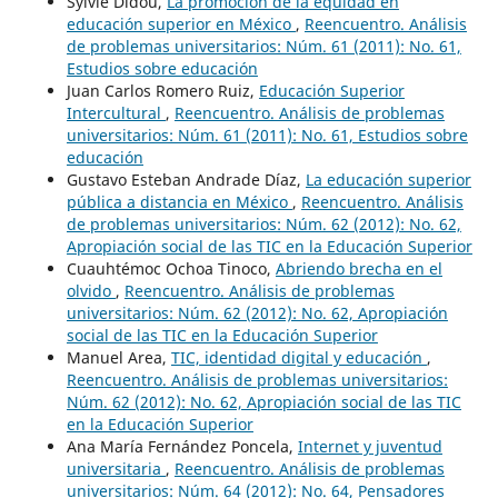
Sylvie Didou,
La promoción de la equidad en
educación superior en México
,
Reencuentro. Análisis
de problemas universitarios: Núm. 61 (2011): No. 61,
Estudios sobre educación
Juan Carlos Romero Ruiz,
Educación Superior
Intercultural
,
Reencuentro. Análisis de problemas
universitarios: Núm. 61 (2011): No. 61, Estudios sobre
educación
Gustavo Esteban Andrade Díaz,
La educación superior
pública a distancia en México
,
Reencuentro. Análisis
de problemas universitarios: Núm. 62 (2012): No. 62,
Apropiación social de las TIC en la Educación Superior
Cuauhtémoc Ochoa Tinoco,
Abriendo brecha en el
olvido
,
Reencuentro. Análisis de problemas
universitarios: Núm. 62 (2012): No. 62, Apropiación
social de las TIC en la Educación Superior
Manuel Area,
TIC, identidad digital y educación
,
Reencuentro. Análisis de problemas universitarios:
Núm. 62 (2012): No. 62, Apropiación social de las TIC
en la Educación Superior
Ana María Fernández Poncela,
Internet y juventud
universitaria
,
Reencuentro. Análisis de problemas
universitarios: Núm. 64 (2012): No. 64, Pensadores