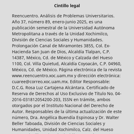
Cintillo legal
Reencuentro. Análisis de Problemas Universitarios.
Año 37, número 89, enero-junio 2025, es una
publicación semestral de la Universidad Autónoma
Metropolitana a través de la Unidad Xochimilco,
División de Ciencias Sociales y Humanidades.
Prolongación Canal de Miramontes 3855, Col. Ex-
Hacienda San Juan de Dios, Alcaldía Tlalpan, C.P.
14387, México, Cd. de México y Calzada del Hueso
1100, Col. Villa Quietud, Alcaldía Coyoacán, C.P. 04960,
México, Cd. de México. Página electrónica de la revista
www.reencuentro.xoc.uam.mx y dirección electrónica:
cuaree@correo.xoc.uam.mx. Editor Responsable:
D.C.G. Rosa Luz Cartajena Alcántara. Certificado de
Reserva de Derechos al Uso Exclusivo de Título No. 04-
2016-031812054200-203, ISSN en trámite, ambos
otorgados por el Instituto Nacional del Derecho de
Autor. Responsables de la última actualización de este
número, Dra. Angélica Buendía Espinosa y Dr. Walter
Beller Taboada, División de Ciencias Sociales y
Humanidades, Unidad Xochimilco, Calz. del Hueso